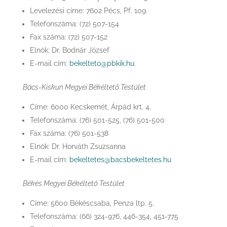
Levelezési címe: 7602 Pécs, Pf. 109.
Telefonszáma: (72) 507-154
Fax száma: (72) 507-152
Elnök: Dr. Bodnár József
E-mail cím:
bekelteto@pbkik.hu
.
Bács-Kiskun Megyei Békéltető Testület
Címe: 6000 Kecskemét, Árpád krt. 4.
Telefonszáma: (76) 501-525, (76) 501-500
Fax száma: (76) 501-538
Elnök: Dr. Horváth Zsuzsanna
E-mail cím:
bekeltetes@bacsbekeltetes.hu
Békés Megyei Békéltető Testület
Címe: 5600 Békéscsaba, Penza ltp. 5.
Telefonszáma: (66) 324-976, 446-354, 451-775