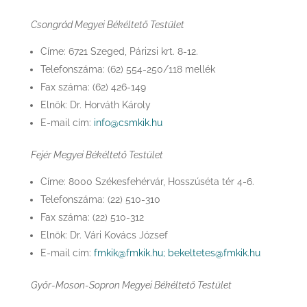
Csongrád Megyei Békéltető Testület
Címe: 6721 Szeged, Párizsi krt. 8-12.
Telefonszáma: (62) 554-250/118 mellék
Fax száma: (62) 426-149
Elnök: Dr. Horváth Károly
E-mail cím:
info@csmkik.hu
Fejér Megyei Békéltető Testület
Címe: 8000 Székesfehérvár, Hosszúséta tér 4-6.
Telefonszáma: (22) 510-310
Fax száma: (22) 510-312
Elnök: Dr. Vári Kovács József
E-mail cím:
fmkik@fmkik.hu;
bekeltetes@fmkik.hu
Győr-Moson-Sopron Megyei Békéltető Testület