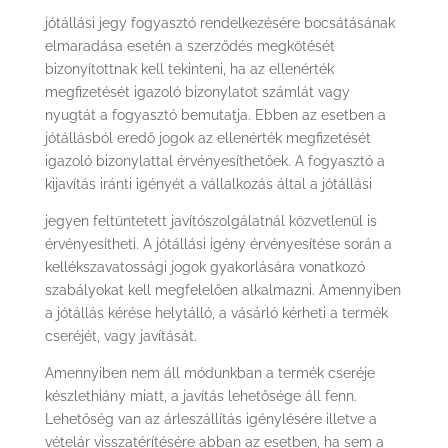
jótállási jegy fogyasztó rendelkezésére bocsátásának
elmaradása esetén a szerződés megkötését
bizonyítottnak kell tekinteni, ha az ellenérték
megfizetését igazoló bizonylatot számlát vagy
nyugtát a fogyasztó bemutatja. Ebben az esetben a
jótállásból eredő jogok az ellenérték megfizetését
igazoló bizonylattal érvényesíthetőek. A fogyasztó a
kijavítás iránti igényét a vállalkozás által a jótállási
jegyen feltüntetett javítószolgálatnál közvetlenül is
érvényesítheti. A jótállási igény érvényesítése során a
kellékszavatossági jogok gyakorlására vonatkozó
szabályokat kell megfelelően alkalmazni. Amennyiben
a jótállás kérése helytálló, a vásárló kérheti a termék
cseréjét, vagy javítását.
Amennyiben nem áll módunkban a termék cseréje
készlethiány miatt, a javítás lehetősége áll fenn.
Lehetőség van az árleszállítás igénylésére illetve a
vételár visszatérítésére abban az esetben, ha sem a