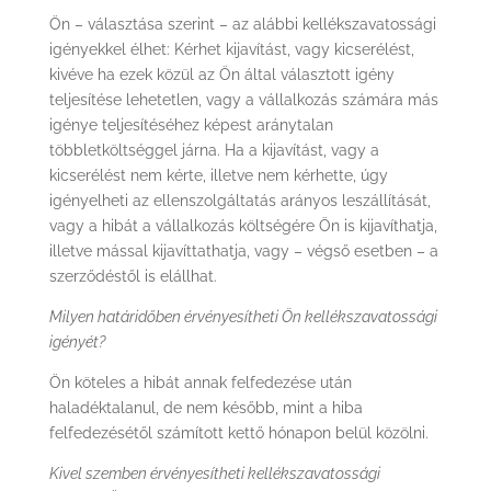
Ön – választása szerint – az alábbi kellékszavatossági
igényekkel élhet: Kérhet kijavítást, vagy kicserélést,
kivéve ha ezek közül az Ön által választott igény
teljesítése lehetetlen, vagy a vállalkozás számára más
igénye teljesítéséhez képest aránytalan
többletköltséggel járna. Ha a kijavítást, vagy a
kicserélést nem kérte, illetve nem kérhette, úgy
igényelheti az ellenszolgáltatás arányos leszállítását,
vagy a hibát a vállalkozás költségére Ön is kijavíthatja,
illetve mással kijavíttathatja, vagy – végső esetben – a
szerződéstől is elállhat.
Milyen határidőben érvényesítheti Ön kellékszavatossági
igényét?
Ön köteles a hibát annak felfedezése után
haladéktalanul, de nem később, mint a hiba
felfedezésétől számított kettő hónapon belül közölni.
Kivel szemben érvényesítheti kellékszavatossági