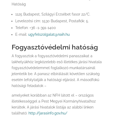
Hatóság
1125 Budapest, Szilágyi Erzsébet fasor 22/C.
Levelezési cím: 1530 Budapest, Postafiók: 5.
Telefon: +36 -1-391-1400
E-mail:
ugyfelszolgalat@naih.hu
Fogyasztóvédelmi hatóság
A fogyasztok a fogyasztóvédelmi panaszaikat a
lakhelyükhöz legközelebb eső illetékes járási hivatala
fogyasztóvédelemmel foglalkozó munkatársainál
jelentetik be. A panasz elbírálását követően szükség
esetén lefolytatják a hatósági eljárást. A másodfokú
hatósági feladatok –
amelyeket korábban az NFH látott el – országos
illetékességgel a Pest Megyei Kormányhivatalhoz
kerültek. A járási hivatalok listája az alábbi linken
található:
http://jarasinfo.gov.hu/