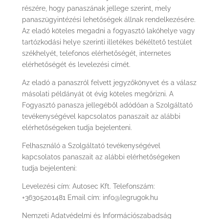
részére, hogy panaszának jellege szerint, mely
panaszügyintézési lehetőségek állnak rendelkezésére.
Az eladó köteles megadni a fogyasztó lakóhelye vagy
tartózkodási helye szerinti illetékes békéltető testület
székhelyét, telefonos elérhetőségét, internetes
elérhetőségét és levelezési címét.
Az eladó a panaszról felvett jegyzőkönyvet és a válasz
másolati példányát öt évig köteles megőrizni. A
Fogyasztó panasza jellegéből adódóan a Szolgáltató
tevékenységével kapcsolatos panaszait az alábbi
elérhetőségeken tudja bejelenteni.
Felhasználó a Szolgáltató tevékenységével
kapcsolatos panaszait az alábbi elérhetőségeken
tudja bejelenteni:
Levelezési cím: Autosec Kft. Telefonszám:
+36305201481 Email cím: info@legrugok.hu
Nemzeti Adatvédelmi és Információszabadság