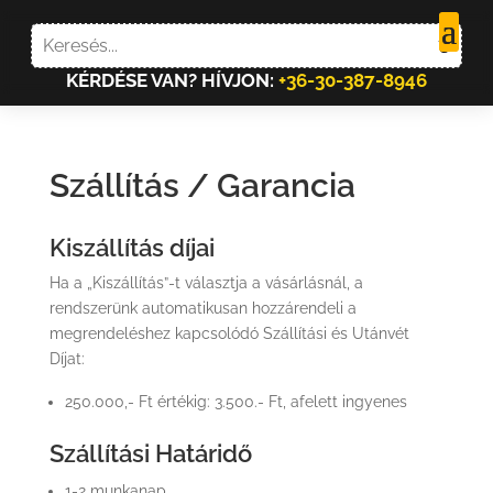
KÉRDÉSE VAN? HÍVJON:
+36-30-387-8946
Szállítás / Garancia
Kiszállítás díjai
Ha a „Kiszállítás”-t választja a vásárlásnál, a
rendszerünk automatikusan hozzárendeli a
megrendeléshez kapcsolódó Szállítási és Utánvét
Díjat:
250.000,- Ft értékig: 3.500.- Ft, afelett ingyenes
Szállítási Határidő
1-2 munkanap.