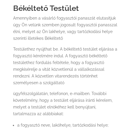
Békéltető Testület
Amennyiben a vásárló fogyasztói panaszát elutasítjuk
úgy Ön velünk szemben jogosult fogyasztói panasszal
élni, melyet az Ön lakhelye, vagy tartózkodási helye
szerinti illetékes Békéltető
Testülethez nyújthat be. A békéltető testület eljárása a
fogyasztó kérelmére indul. A fogyasztó békéltető
testülethez fordulás feltétele, hogy a fogyasztó
megkísérelje a vitát közvetlenül a vállalkozással
rendezni. A közvetlen vitarendezés történhet
személyesen a szolgáltató
ügyfélszolgálatán, telefonon, e-mailben. További
követelmény, hogy a testület eljárása iránti kérelem,
melyet a testület elnökéhez kell benyújtani,
tartalmazza az alábbiakat:
a fogyasztó neve, lakóhelye, tartózkodási helye;