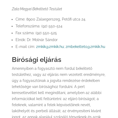
Zala Megyei Békéltető Testület
Címe: 8900 Zalaegerszeg, Petőfi utca 24.
Telefonszáma: (92) 550-514
Fax száma: (92) 550-525
Elnök: Dr. Molnár Sándor
E-mail cím:
zmkik@zmkik.hu;
zmbekelteto@zmkik.hu
Bírósági eljárás
Amennyiben a fogyasztó nem fordul békéltető
testülethez, vagy az eljárás nem vezetett eredményre,
úgy a fogyasztónak a jogvita rendezése érdekében
lehetősége van bírósághoz fordulni. A pert
keresetlevéllel kell megindítani, amelyben az alábbi
információkat kell feltüntetni: az eljáró bíróságot; a
feleknek, valamint a felek képviselőinek nevét,
lakóhelyét és perbeli állását; az érvényesíteni kívánt
jogot, az annak alapjául szolgáló tényeknek és azok