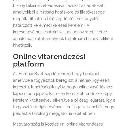
bizonyítékainak előadásával; azokat az adatokat,
amelyekből a bíróság hatásköre és illetékessége
megállapítható; a bíróság döntésére irányuló
határozott kérelmet (kereseti kérelem). A
keresetlevélhez csatolni kell azt az okiratot, illetve
annak másolatát amelynek tartalmára bizonyítékként
hivatkozik.
Online vitarendezési
platform
Az Európai Bizottság létrehozott egy honlapot,
amelybe a fogyasztók beregisztrálhatnak, így ezen
keresztül lehetőségük nyílik, hogy online vásárláshoz
kapcsolódó jogvitáikat ezen keresztül rendezzék egy
kérelem kitöltésével, elkerülve a bírósági eljárást. Így a
fogyasztók tudják érvényesíteni jogaikat anélkül, hogy
például a távolság meggátolná őket ebben.
Magyarország is köteles ún. online vitarendezési