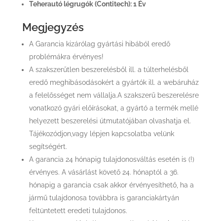
Teherautó légrugók (
Contitech
): 1 Év
Megjegyzés
A Garancia kizárólag gyártási hibából eredő
problémákra érvényes!
A szakszerűtlen beszerelésből ill. a túlterhelésből
eredő meghibásodásokért a gyártók ill. a webáruház
a felelősséget nem vállalja.A szakszerű beszerelésre
vonatkozó gyári előírásokat, a gyártó a termék mellé
helyezett beszerelési útmutatójában olvashatja el.
Tájékozódjon,vagy lépjen kapcsolatba velünk
segítségért.
A garancia 24 hónapig tulajdonosváltás esetén is (!)
érvényes. A vásárlást követő 24. hónaptól a 36.
hónapig a garancia csak akkor érvényesíthető, ha a
jármű tulajdonosa továbbra is garanciakártyán
feltüntetett eredeti tulajdonos.