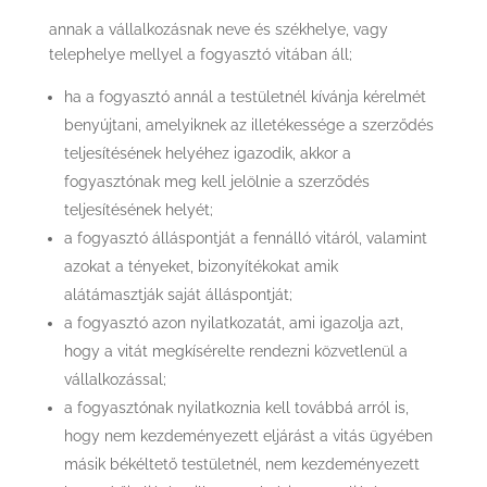
annak a vállalkozásnak neve és székhelye, vagy
telephelye mellyel a fogyasztó vitában áll;
ha a fogyasztó annál a testületnél kívánja kérelmét
benyújtani, amelyiknek az illetékessége a szerződés
teljesítésének helyéhez igazodik, akkor a
fogyasztónak meg kell jelölnie a szerződés
teljesítésének helyét;
a fogyasztó álláspontját a fennálló vitáról, valamint
azokat a tényeket, bizonyítékokat amik
alátámasztják saját álláspontját;
a fogyasztó azon nyilatkozatát, ami igazolja azt,
hogy a vitát megkísérelte rendezni közvetlenül a
vállalkozással;
a fogyasztónak nyilatkoznia kell továbbá arról is,
hogy nem kezdeményezett eljárást a vitás ügyében
másik békéltető testületnél, nem kezdeményezett