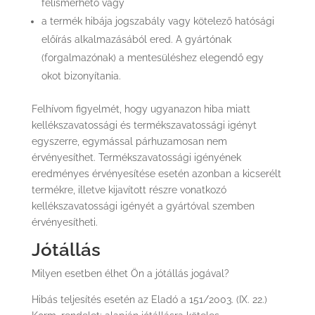
felismerhető vagy
a termék hibája jogszabály vagy kötelező hatósági
előírás alkalmazásából ered. A gyártónak
(forgalmazónak) a mentesüléshez elegendő egy
okot bizonyítania.
Felhívom figyelmét, hogy ugyanazon hiba miatt
kellékszavatossági és termékszavatossági igényt
egyszerre, egymással párhuzamosan nem
érvényesíthet. Termékszavatossági igényének
eredményes érvényesítése esetén azonban a kicserélt
termékre, illetve kijavított részre vonatkozó
kellékszavatossági igényét a gyártóval szemben
érvényesítheti.
Jótállás
Milyen esetben élhet Ön a jótállás jogával?
Hibás teljesítés esetén az Eladó a 151/2003. (IX. 22.)