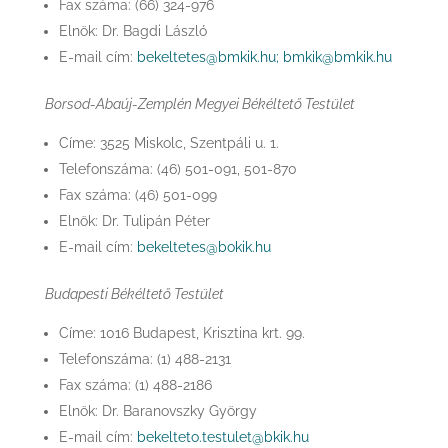
Fax száma: (66) 324-976
Elnök: Dr. Bagdi László
E-mail cím:
bekeltetes@bmkik.hu;
bmkik@bmkik.hu
Borsod-Abaúj-Zemplén Megyei Békéltető Testület
Címe: 3525 Miskolc, Szentpáli u. 1.
Telefonszáma: (46) 501-091, 501-870
Fax száma: (46) 501-099
Elnök: Dr. Tulipán Péter
E-mail cím:
bekeltetes@bokik.hu
Budapesti Békéltető Testület
Címe: 1016 Budapest, Krisztina krt. 99.
Telefonszáma: (1) 488-2131
Fax száma: (1) 488-2186
Elnök: Dr. Baranovszky György
E-mail cím:
bekelteto.testulet@bkik.hu