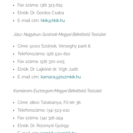
Fax száma: (36) 323-615
Elnök: Dr. Gordos Csaba
E-mail cím:
hkik@hkik.hu
Jász-Nagykun-Szolnok Megyei Békéltető Testület
Címe: 5000 Szolnok, Verseghy park 8.
Telefonszáma: (56) 510-610
Fax száma: (56) 370-005
Elnök: Dr. Lajkóné dr. Vígh Judit
E-mail cím:
kamara@jnszmkik.hu
Komárom-Esztergom Megyei Békéltető Testület
Címe: 2800 Tatabánya, Fő tér 36.
Telefonszáma: (34) 513-010
Fax száma: (34) 316-259
Elnök: Dr. Rozsnyói György