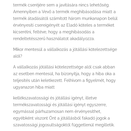
termék cseréjére sem a javítására nincs lehetőség.
Amennyiben a Vevő a termék meghibásodása miatt a
termék átadásától számított három munkanapon belül
érvényesíti csereigényét az Eladó köteles a terméket
kicserélni, feltéve, hogy a meghibásodás a
rendeltetésszerű használatot akadályozza.
Mikor mentesül a vállalkozás a jótállási kötelezettsége
alól?
A vállalkozás jótállási kötelezettsége alól csak abban
az esetben mentesül, ha bizonyítja, hogy a hiba oka a
teljesítés után keletkezett. Felhívom a figyelmét, hogy
ugyanazon hiba miatt
kellékszavatossági és jótállási igényt, illetve
termékszavatossági és jótállási igényt egyszerre,
egymással párhuzamosan nem érvényesíthet,
egyébként viszont Önt a jótállásból fakadó jogok a
szavatossági jogosultságoktól függetlenül megilletik.