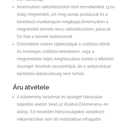
Amennyiben raktárkészleten lévő termékeinket 13:00
óráig megrendeli, azt még aznap postázzuk és a
következő munkanapon megkapja.Amennyiben a
megrendelt termék nincs raktárkészleten, jelezzük
Ön felé a termék beérkezését.
Előrendelés esetén tájékoztatjuk a szállítási időről.
Az esetleges szállítási késedelem, vagy a
megrendelés teljes meghiúsulása esetén a kifizetett
összeget Vevőnek visszatérítjük, de a webáruházat
kártérítési kötelezettség nem terheli.
Áru átvétele
A küldemény tartalmát és épségét hiánytalan
teljesítés esetén Vevő az Átvételi Elismervény-en
aláírja. Ezt követően hiányosságokra vonatkozó
reklamációkat nem áll módunkban elfogadni.