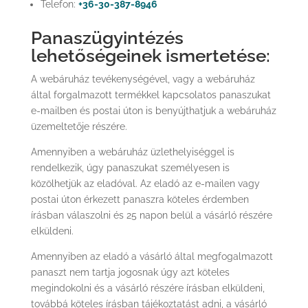
Telefon:
+36-30-387-8946
Panaszügyintézés
lehetőségeinek ismertetése:
A webáruház tevékenységével, vagy a webáruház
által forgalmazott termékkel kapcsolatos panaszukat
e-mailben és postai úton is benyújthatjuk a webáruház
üzemeltetője részére.
Amennyiben a webáruház üzlethelyiséggel is
rendelkezik, úgy panaszukat személyesen is
közölhetjük az eladóval. Az eladó az e-mailen vagy
postai úton érkezett panaszra köteles érdemben
írásban válaszolni és 25 napon belül a vásárló részére
elküldeni.
Amennyiben az eladó a vásárló által megfogalmazott
panaszt nem tartja jogosnak úgy azt köteles
megindokolni és a vásárló részére írásban elküldeni,
továbbá köteles írásban tájékoztatást adni, a vásárló