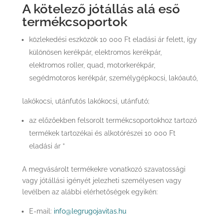
A kötelező jótállás alá eső
termékcsoportok
közlekedési eszközök 10 000 Ft eladási ár felett, így
különösen kerékpár, elektromos kerékpár,
elektromos roller, quad, motorkerékpár,
segédmotoros kerékpár, személygépkocsi, lakóautó,
lakókocsi, utánfutós lakókocsi, utánfutó;
az előzőekben felsorolt termékcsoportokhoz tartozó
termékek tartozékai és alkotórészei 10 000 Ft
eladási ár ”
A megvásárolt termékekre vonatkozó szavatossági
vagy jótállási igényét jelezheti személyesen vagy
levélben az alábbi elérhetőségek egyikén:
E-mail:
info@legrugojavitas.hu