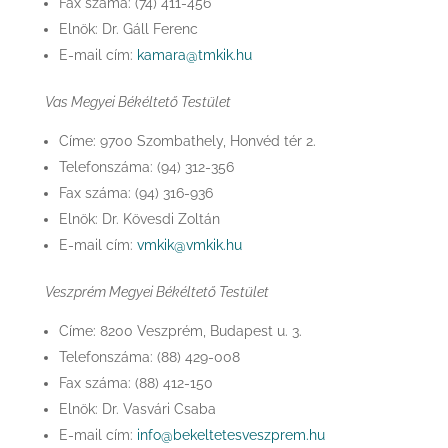
Fax száma: (74) 411-456
Elnök: Dr. Gáll Ferenc
E-mail cím:
kamara@tmkik.hu
Vas Megyei Békéltető Testület
Címe: 9700 Szombathely, Honvéd tér 2.
Telefonszáma: (94) 312-356
Fax száma: (94) 316-936
Elnök: Dr. Kövesdi Zoltán
E-mail cím:
vmkik@vmkik.hu
Veszprém Megyei Békéltető Testület
Címe: 8200 Veszprém, Budapest u. 3.
Telefonszáma: (88) 429-008
Fax száma: (88) 412-150
Elnök: Dr. Vasvári Csaba
E-mail cím:
info@bekeltetesveszprem.hu