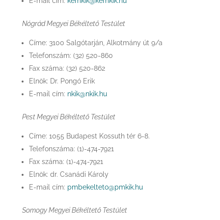
E-mail cím:
kemkik@kemkik.hu
Nógrád Megyei Békéltető Testület
Címe: 3100 Salgótarján, Alkotmány út 9/a
Telefonszám: (32) 520-860
Fax száma: (32) 520-862
Elnök: Dr. Pongó Erik
E-mail cím:
nkik@nkik.hu
Pest Megyei Békéltető Testület
Címe: 1055 Budapest Kossuth tér 6-8.
Telefonszáma: (1)-474-7921
Fax száma: (1)-474-7921
Elnök: dr. Csanádi Károly
E-mail cím:
pmbekelteto@pmkik.hu
Somogy Megyei Békéltető Testület