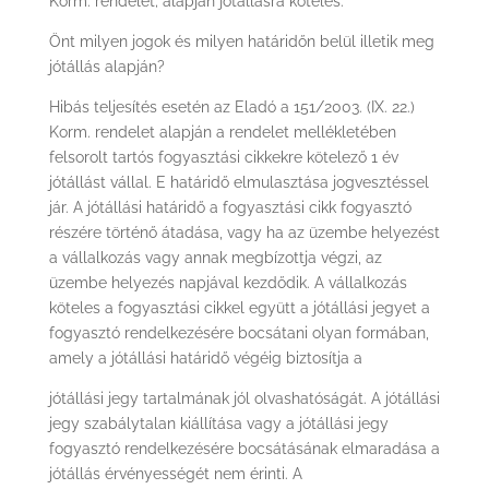
Korm. rendelet; alapján jótállásra köteles.
Önt milyen jogok és milyen határidőn belül illetik meg
jótállás alapján?
Hibás teljesítés esetén az Eladó a 151/2003. (IX. 22.)
Korm. rendelet alapján a rendelet mellékletében
felsorolt tartós fogyasztási cikkekre kötelező 1 év
jótállást vállal. E határidő elmulasztása jogvesztéssel
jár. A jótállási határidő a fogyasztási cikk fogyasztó
részére történő átadása, vagy ha az üzembe helyezést
a vállalkozás vagy annak megbízottja végzi, az
üzembe helyezés napjával kezdődik. A vállalkozás
köteles a fogyasztási cikkel együtt a jótállási jegyet a
fogyasztó rendelkezésére bocsátani olyan formában,
amely a jótállási határidő végéig biztosítja a
jótállási jegy tartalmának jól olvashatóságát. A jótállási
jegy szabálytalan kiállítása vagy a jótállási jegy
fogyasztó rendelkezésére bocsátásának elmaradása a
jótállás érvényességét nem érinti. A