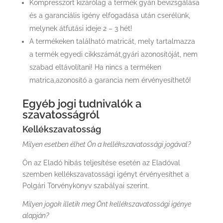
Kompresszort kizárólag a termék gyári bevizsgálása
és a garanciális igény elfogadása után cserélünk,
melynek átfutási ideje 2 – 3 hét!
A termékeken található matricát, mely tartalmazza
a termék egyedi cikkszámát,gyári azonosítóját, nem
szabad eltávolítani! Ha nincs a terméken
matrica,azonosító a garancia nem érvényesíthető!
Egyéb jogi tudnivalók a
szavatosságról
Kellékszavatosság
Milyen esetben élhet Ön a kellékszavatossági jogával?
Ön az Eladó hibás teljesítése esetén az Eladóval
szemben kellékszavatossági igényt érvényesíthet a
Polgári Törvénykönyv szabályai szerint.
Milyen jogok illetik meg Önt kellékszavatossági igénye
alapján?