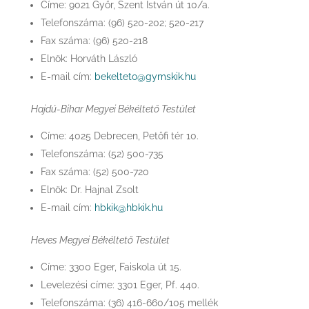
Címe: 9021 Győr, Szent István út 10/a.
Telefonszáma: (96) 520-202; 520-217
Fax száma: (96) 520-218
Elnök: Horváth László
E-mail cím:
bekelteto@gymskik.hu
Hajdú-Bihar Megyei Békéltető Testület
Címe: 4025 Debrecen, Petőfi tér 10.
Telefonszáma: (52) 500-735
Fax száma: (52) 500-720
Elnök: Dr. Hajnal Zsolt
E-mail cím:
hbkik@hbkik.hu
Heves Megyei Békéltető Testület
Címe: 3300 Eger, Faiskola út 15.
Levelezési címe: 3301 Eger, Pf. 440.
Telefonszáma: (36) 416-660/105 mellék