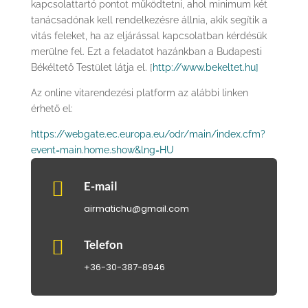
kapcsolattartó pontot működtetni, ahol minimum két
tanácsadónak kell rendelkezésre állnia, akik segítik a
vitás feleket, ha az eljárással kapcsolatban kérdésük
merülne fel. Ezt a feladatot hazánkban a Budapesti
Békéltető Testület látja el. [
http://www.bekeltet.hu]
Az online vitarendezési platform az alábbi linken
érhető el:
https://webgate.ec.europa.eu/odr/main/index.cfm?
event=main.home.show&lng=HU

E-mail
airmatichu@gmail.com

Telefon
+36-30-387-8946