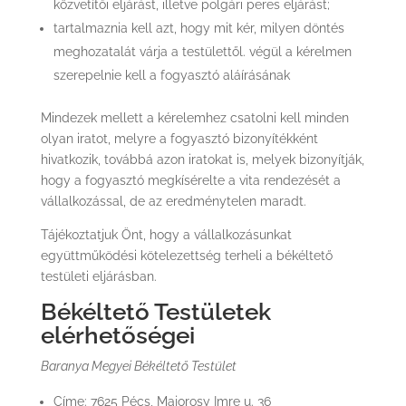
közvetítői eljárást, illetve polgári peres eljárást;
tartalmaznia kell azt, hogy mit kér, milyen döntés
meghozatalát várja a testülettől. végül a kérelmen
szerepelnie kell a fogyasztó aláírásának
Mindezek mellett a kérelemhez csatolni kell minden
olyan iratot, melyre a fogyasztó bizonyítékként
hivatkozik, továbbá azon iratokat is, melyek bizonyítják,
hogy a fogyasztó megkísérelte a vita rendezését a
vállalkozással, de az eredménytelen maradt.
Tájékoztatjuk Önt, hogy a vállalkozásunkat
együttműködési kötelezettség terheli a békéltető
testületi eljárásban.
Békéltető Testületek
elérhetőségei
Baranya Megyei Békéltető Testület
Címe: 7625 Pécs, Majorosy Imre u. 36