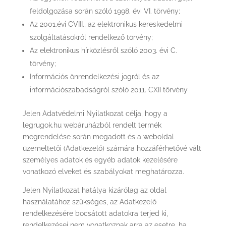
feldolgozása során szóló 1998. évi VI. törvény;
Az 2001.évi CVIII., az elektronikus kereskedelmi
szolgáltatásokról rendelkező törvény;
Az elektronikus hírközlésről szóló 2003. évi C.
törvény;
Információs önrendelkezési jogról és az
információszabadságról szóló 2011. CXII törvény
Jelen Adatvédelmi Nyilatkozat célja, hogy a
legrugok.hu webáruházból rendelt termék
megrendelése során megadott és a weboldal
üzemeltetői (Adatkezelő) számára hozzáférhetővé vált
személyes adatok és egyéb adatok kezelésére
vonatkozó elveket és szabályokat meghatározza.
Jelen Nyilatkozat hatálya kizárólag az oldal
használatához szükséges, az Adatkezelő
rendelkezésére bocsátott adatokra terjed ki,
rendelkezései nem vonatkoznak arra az esetre, ha