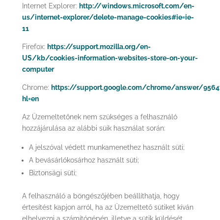
Internet Explorer:
http://windows.microsoft.com/en-
us/internet-explorer/delete-manage-cookies#ie=ie-
11
Firefox:
https://support.mozilla.org/en-
US/kb/cookies-information-websites-store-on-your-
computer
Chrome:
https://support.google.com/chrome/answer/9564
hl=en
Az Üzemeltetőnek nem szükséges a felhasználó
hozzájárulása az alábbi süik használat során:
A jelszóval védett munkamenethez használt süti;
A bevásárlókosárhoz használt süti;
Biztonsági süti;
A felhasználó a böngészőjében beállíthatja, hogy
értesítést kapjon arról, ha az Üzemeltető sütiket kíván
elhelyezni a számítógépén, illetve a sütik küldését