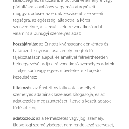
kisebbséghez tartozásra, a politikai véleményre vagy
pártállásra, a vallásos vagy más világnézeti
meggyőződésre, az érdek-képviseleti szervezeti
tagságra, az egészségi állapotra, a kóros
szenvedélyre, a szexuális életre vonatkozó adat,
valamint a bűnügyi személyes adat;
hozzájárulás:
az Érintett kívánságának önkéntes és
határozott kinyilvánítása, amely megfelelő
tájékoztatáson alapul, és amellyel félreérthetetlen
beleegyezését adja a rá vonatkozó személyes adatok
– teljes körű vagy egyes műveletekre kiterjedő –
kezeléséhez;
tiltakozás:
az Érintett nyilatkozata, amellyel
személyes adatainak kezelését kifogásolja, és az
adatkezelés megszüntetését, illetve a kezelt adatok
törlését kéri;
adatkezelő:
az a természetes vagy jogi személy,
illetve jogi személyiséggel nem rendelkező szervezet,