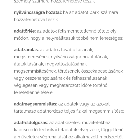
személy számára hozzáférhetővé teszik;
nyilvánosságra hozatal:
ha az adatot bárki számára
hozzáférhetővé teszik;
adattörlés:
az adatok felismerhetetlenné tétele oly
módon, hogy a helyreállításuk többé nem lehetséges;
adatzárolás:
az adatok továbbításának,
megismerésének, nyilvánosságra hozatalának,
átalakításának, megváltoztatásának,
megsemmisítésének, törlésének, összekapcsolásának
vagy összehangolásának és felhasználásának
véglegesen vagy meghatározott időre történő
lehetetlenné tétele;
adatmegsemmisítés:
az adatok vagy az azokat
tartalmazó adathordozó teljes fizikai megsemmisítése;
adatfeldolgozás:
az adatkezelési műveletekhez
kapcsolódó technikai feladatok elvégzése, függetlenül
a műveletek végrehajtásához alkalmazott módszertől