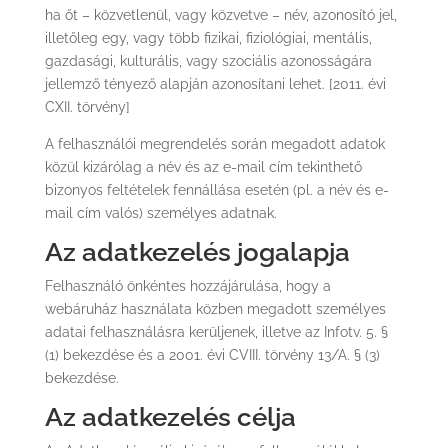
ha őt – közvetlenül, vagy közvetve – név, azonosító jel,
illetőleg egy, vagy több fizikai, fiziológiai, mentális,
gazdasági, kulturális, vagy szociális azonosságára
jellemző tényező alapján azonosítani lehet. [2011. évi
CXII. törvény]
A felhasználói megrendelés során megadott adatok
közül kizárólag a név és az e-mail cím tekinthető
bizonyos feltételek fennállása esetén (pl. a név és e-
mail cím valós) személyes adatnak.
Az adatkezelés jogalapja
Felhasználó önkéntes hozzájárulása, hogy a
webáruház használata közben megadott személyes
adatai felhasználásra kerüljenek, illetve az Infotv. 5. §
(1) bekezdése és a 2001. évi CVIII. törvény 13/A. § (3)
bekezdése.
Az adatkezelés célja