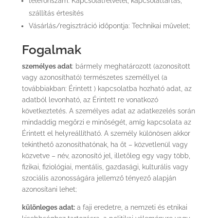
telefonszám: Kapcsolatfelvétel, kapcsolattartás,
szállítás értesítés
Vásárlás/regisztráció időpontja: Technikai művelet;
Fogalmak
személyes adat
: bármely meghatározott (azonosított
vagy azonosítható) természetes személlyel (a
továbbiakban: Érintett ) kapcsolatba hozható adat, az
adatból levonható, az Érintett re vonatkozó
következtetés. A személyes adat az adatkezelés során
mindaddig megőrzi e minőségét, amíg kapcsolata az
Érintett el helyreállítható. A személy különösen akkor
tekinthető azonosíthatónak, ha őt – közvetlenül vagy
közvetve – név, azonosító jel, illetőleg egy vagy több,
fizikai, fiziológiai, mentális, gazdasági, kulturális vagy
szociális azonosságára jellemző tényező alapján
azonosítani lehet;
különleges adat:
a faji eredetre, a nemzeti és etnikai