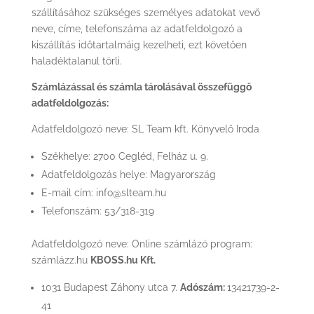
szállításához szükséges személyes adatokat vevő
neve, címe, telefonszáma az adatfeldolgozó a
kiszállítás időtartalmáig kezelheti, ezt követően
haladéktalanul törli.
Számlázással és számla tárolásával összefüggő
adatfeldolgozás:
Adatfeldolgozó neve: SL Team kft. Könyvelő Iroda
Székhelye: 2700 Cegléd, Felház u. 9.
Adatfeldolgozás helye: Magyarország
E-mail cím: info@slteam.hu
Telefonszám: 53/318-319
Adatfeldolgozó neve: Online számlázó program:
számlázz.hu
KBOSS.hu Kft.
1031 Budapest Záhony utca 7.
Adószám:
13421739-2-
41