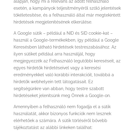
alapján, hogy mi a releváns az adott felhasználó
esetén, a kampányok teljesítményéről szóló jelentések
tökéletesítése, és a felhasználó által már megtekintett
hirdetések megjelenítésének elkerülése.
A Google sütik – például a NID és SID cookie-kat –
használ a Google-termékekben, így például a Google
Keresésben látható hirdetések testreszabásához. Az
ilyen sütiket például arra használjál, hogy
megjegyezzék az Felhasználó legutóbbi kereséseit, az
egyes hirdetők hirdetéseivel vagy a keresési
eredményekkel való korábbi interakcióit, továbbá a
hirdetők webhelyein tett látogatásait. Ez
segítségünkre van abban, hogy testre szabott
hirdetéseket jelenítsünk meg Önnek a Google-on.
Amennyiben a felhasználó nem fogadja el a sütik
használatát, akkor bizonyos funkciók nem lesznek
elérhetőek a számára. A sütik törléséről bővebb
tájékoztatást az alábbi linkeken találhat: