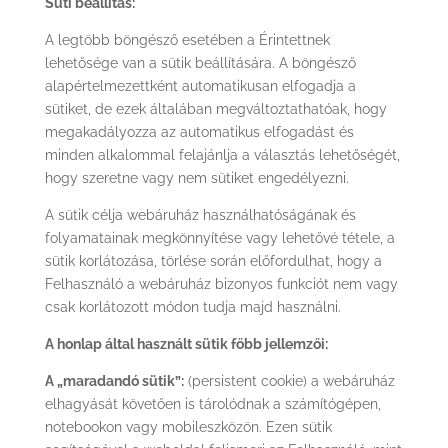
Süti beállítás:
A legtöbb böngésző esetében a Érintettnek
lehetősége van a sütik beállítására. A böngésző
alapértelmezettként automatikusan elfogadja a
sütiket, de ezek általában megváltoztathatóak, hogy
megakadályozza az automatikus elfogadást és
minden alkalommal felajánlja a választás lehetőségét,
hogy szeretne vagy nem sütiket engedélyezni.
A sütik célja webáruház használhatóságának és
folyamatainak megkönnyítése vagy lehetővé tétele, a
sütik korlátozása, törlése során előfordulhat, hogy a
Felhasználó a webáruház bizonyos funkciót nem vagy
csak korlátozott módon tudja majd használni.
A honlap által használt sütik főbb jellemzői:
A „maradandó sütik”:
(persistent cookie) a webáruház
elhagyását követően is tárolódnak a számítógépen,
notebookon vagy mobileszközön. Ezen sütik