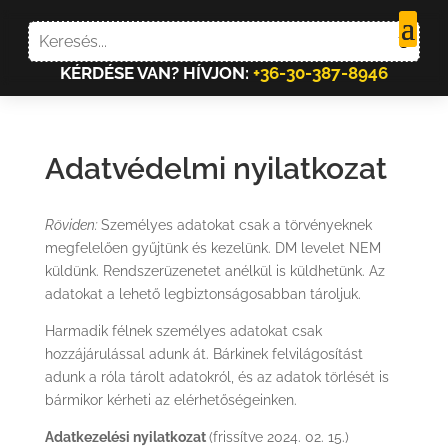
KÉRDÉSE VAN? HÍVJON:
+36-30-387-8946
Adatvédelmi nyilatkozat
Röviden:
Személyes adatokat csak a törvényeknek
megfelelően gyűjtünk és kezelünk. DM levelet NEM
küldünk. Rendszerüzenetet anélkül is küldhetünk. Az
adatokat a lehető legbiztonságosabban tároljuk.
Harmadik félnek személyes adatokat csak
hozzájárulással adunk át. Bárkinek felvilágosítást
adunk a róla tárolt adatokról, és az adatok törlését is
bármikor kérheti az elérhetőségeinken.
Adatkezelési nyilatkozat
(frissítve 2024. 02. 15.)