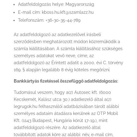
Adatfeldolgozás helye: Magyarország
E-mail cím: kboss.hu.kft@szamlazz.hu
Telefonszám: +36-30-35-44-789
Az adatfeldolgozó az adatkezelővel írásbeli
szerződésben meghatározott módon közreműködik a
számla kiállításában. A számla kiállításához szükséges
személyes adatokat vevő neve, címe, az
adatfeldolgozó az Érintett adatit a 2000. évi C. törvény
169. § alapján legalább 8 évig köteles megőrizni.
Bankkártyás fizetéssel összefüggő adatfeldolgozás:
Tudomásul veszem, hogy a(z) Autosec kft. (6000
Kecskemét, Kalász utca 30.) adatkezelő által a(z)
legrugok.hu felhasználói adatbázisában tárolt alábbi
személyes adataim átadásra kerülnek az OTP Mobil
Kft. (1143 Budapest, Hungária körút 17-19.), mint
adatfeldolgozó részére. Az adatkezelő által
továbbított adatok köre az alábbi: név, e-mail cím,