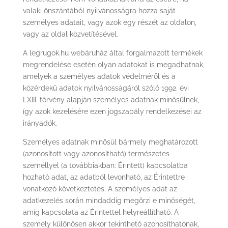
valaki önszántából nyilvánosságra hozza saját
személyes adatait, vagy azok egy részét az oldalon,
vagy az oldal közvetítésével.
A legrugok.hu webáruház által forgalmazott termékek
megrendelése esetén olyan adatokat is megadhatnak,
amelyek a személyes adatok védelméről és a
közérdekű adatok nyilvánosságáról szóló 1992. évi
LXIII. törvény alapján személyes adatnak minősülnek,
így azok kezelésére ezen jogszabály rendelkezései az
irányadók.
Személyes adatnak minősül bármely meghatározott
(azonosított vagy azonosítható) természetes
személlyel (a továbbiakban: Érintett) kapcsolatba
hozható adat, az adatból levonható, az Érintettre
vonatkozó következtetés. A személyes adat az
adatkezelés során mindaddig megőrzi e minőségét,
amíg kapcsolata az Érintettel helyreállítható. A
személy különösen akkor tekinthető azonosíthatónak,