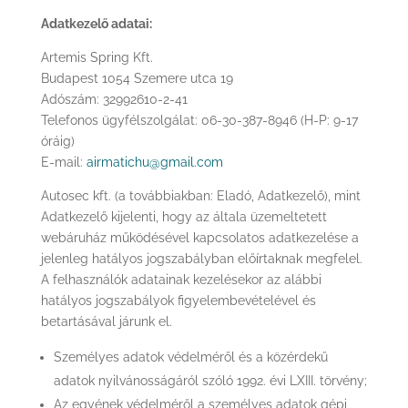
Adatkezelő adatai:
Artemis Spring Kft.
Budapest 1054 Szemere utca 19
Adószám: 32992610-2-41
Telefonos ügyfélszolgálat: 06-30-387-8946 (H-P: 9-17
óráig)
E-mail:
airmatichu@gmail.com
Autosec kft. (a továbbiakban: Eladó, Adatkezelő), mint
Adatkezelő kijelenti, hogy az általa üzemeltetett
webáruház működésével kapcsolatos adatkezelése a
jelenleg hatályos jogszabályban előírtaknak megfelel.
A felhasználók adatainak kezelésekor az alábbi
hatályos jogszabályok figyelembevételével és
betartásával járunk el.
Személyes adatok védelméről és a közérdekű
adatok nyilvánosságáról szóló 1992. évi LXIII. törvény;
Az egyének védelméről a személyes adatok gépi