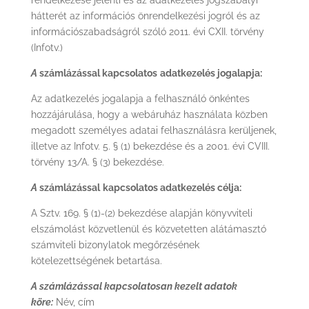
rendelkezése jelenti és az adatkezelés jogszabályi
hátterét az információs önrendelkezési jogról és az
információszabadságról szóló 2011. évi CXII. törvény
(Infotv.)
A
számlázással kapcsolatos
adatkezelés jogalapja:
Az adatkezelés jogalapja a felhasználó önkéntes
hozzájárulása, hogy a webáruház használata közben
megadott személyes adatai felhasználásra kerüljenek,
illetve az Infotv. 5. § (1) bekezdése és a 2001. évi CVIII.
törvény 13/A. § (3) bekezdése.
A
számlázással
kapcsolatos adatkezelés célja:
A Sztv. 169. § (1)-(2) bekezdése alapján könyvviteli
elszámolást közvetlenül és közvetetten alátámasztó
számviteli bizonylatok megőrzésének
kötelezettségének betartása.
A számlázással kapcsolatosan kezelt adatok
köre:
Név, cím