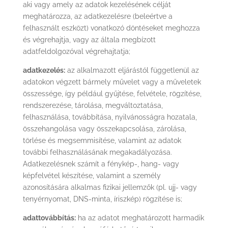
aki vagy amely az adatok kezelésének célját
meghatározza, az adatkezelésre (beleértve a
felhasznált eszközt) vonatkozó döntéseket meghozza
és végrehajtja, vagy az általa megbízott
adatfeldolgozóval végrehajtatja;
adatkezelés:
az alkalmazott eljárástól függetlenül az
adatokon végzett bármely művelet vagy a műveletek
összessége, így például gyűjtése, felvétele, rögzítése,
rendszerezése, tárolása, megváltoztatása,
felhasználása, továbbítása, nyilvánosságra hozatala,
összehangolása vagy összekapcsolása, zárolása,
törlése és megsemmisítése, valamint az adatok
további felhasználásának megakadályozása.
Adatkezelésnek számít a fénykép-, hang- vagy
képfelvétel készítése, valamint a személy
azonosítására alkalmas fizikai jellemzők (pl. ujj- vagy
tenyérnyomat, DNS-minta, íriszkép) rögzítése is;
adattovábbítás:
ha az adatot meghatározott harmadik