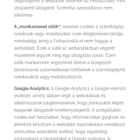
segítségével a weboldal felismeri az Felhasználó, mint
visszatérő látogatót. Személyi azonosításra nem
alkalmas
A „munkamenet sütik”:
(session cookie) a számítógép,
notebook vagy mobileszköz csak ideiglenesen tárolja,
mindaddig, amíg a Felhasználó el nem hagyja a
weboldalt. Ezek a sütik az webáruházban végzett
műveletek jegyzik meg egy látogatás során. Ezen
sütik munkament végeztével illetve a böngésző
bezárásával automatikusan törlődnek a számítógépről,
notebookról vagy mobileszközről.
Google Analytics:
A Google Analytics a Google elemző
eszköze, amely abban segít a weboldalak és
alkalmazások tulajdonosainak, hogy pontosabb képet
kapjanak látogatóik tevékenységeiről. A szolgáltatás
cookie-kat használhat, hogy információkat gyűjtsön és
jelentést készítsen a weboldal használatára vonatkozó
statisztikai adatokból anélkül, hogy egyénileg
azonosítaná a látogatókat a Google számára. A