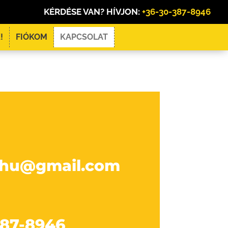
KÉRDÉSE VAN? HÍVJON:
+36-30-387-8946
!
FIÓKOM
KAPCSOLAT
chu@gmail.com
387-8946