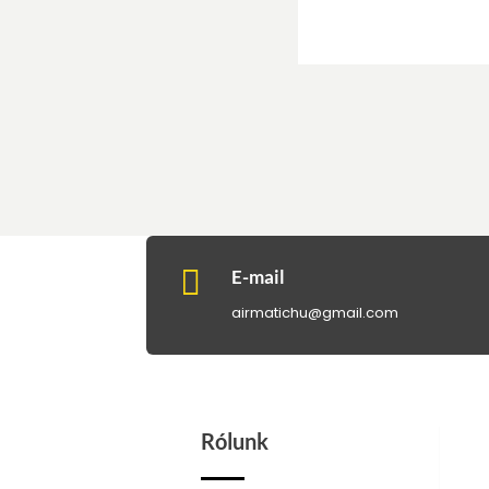

E-mail
airmatichu@gmail.com
Rólunk