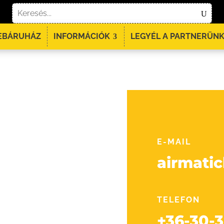
EBÁRUHÁZ
INFORMÁCIÓK
LEGYÉL A PARTNERÜNK
E-MAIL
airmati
TELEFON
+36-30-