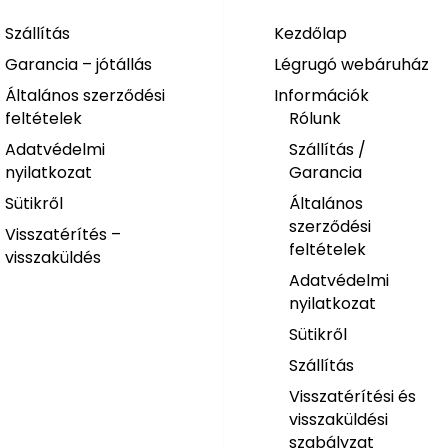
Szállítás
Kezdőlap
Garancia – jótállás
Légrugó webáruház
Általános szerződési
Információk
feltételek
Rólunk
Adatvédelmi
Szállítás /
nyilatkozat
Garancia
Sütikről
Általános
szerződési
Visszatérítés –
feltételek
visszaküldés
Adatvédelmi
nyilatkozat
Sütikről
Szállítás
Visszatérítési és
visszaküldési
szabályzat