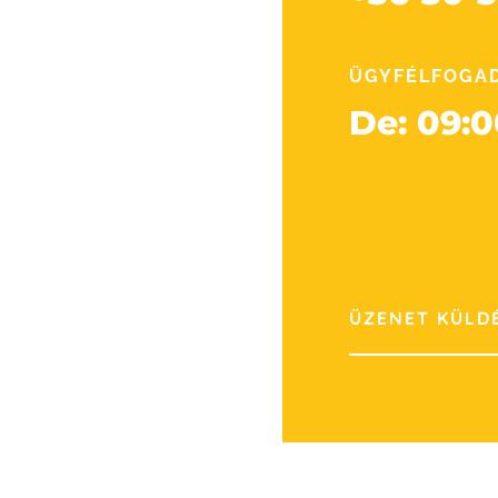
ÜGYFÉLFOGA
De: 09:0
ÜZENET KÜLD