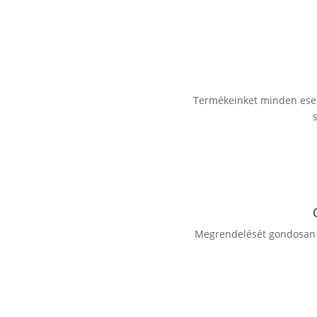
Termékeinket minden esetb
Megrendelését gondosan c