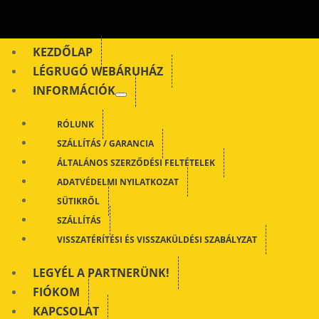
KEZDŐLAP
LÉGRUGÓ WEBÁRUHÁZ
INFORMÁCIÓK
RÓLUNK
SZÁLLÍTÁS / GARANCIA
ÁLTALÁNOS SZERZŐDÉSI FELTÉTELEK
ADATVÉDELMI NYILATKOZAT
SÜTIKRŐL
SZÁLLÍTÁS
VISSZATÉRÍTÉSI ÉS VISSZAKÜLDÉSI SZABÁLYZAT
LEGYÉL A PARTNERÜNK!
FIÓKOM
KAPCSOLAT