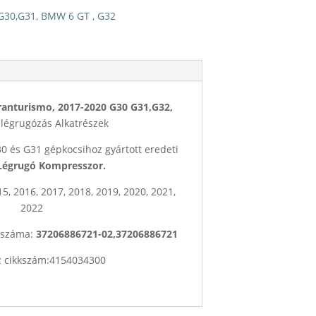
G30,G31
,
BMW 6 GT , G32
urismo, 2017-2020 G30 G31,G32,
légrugózás Alkatrészek
 és G31 gépkocsihoz gyártott eredeti
Légrugó Kompresszor.
6, 2017, 2018, 2019, 2020, 2021,
2022
 száma:
37206886721-02,37206886721
z cikkszám:4154034300