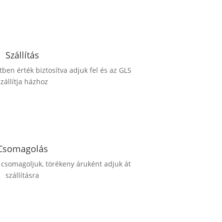
Szállítás
en érték biztosítva adjuk fel és az GLS
szállítja házhoz
Csomagolás
somagoljuk, törékeny áruként adjuk át
szállításra