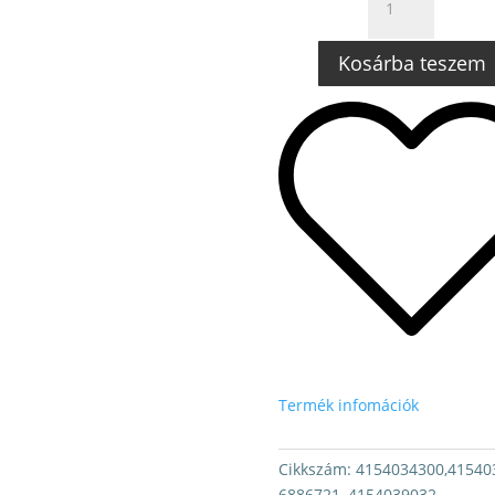
5,
6,
Kosárba teszem
G30,
G31,
G32
LÉGRUGÓ
KOMPRESSZOR
WABCO
MENNYISÉG
Termék infomációk
Cikkszám:
4154034300,415403
6886721, 4154039032,