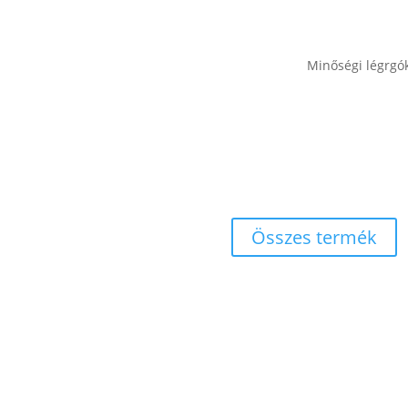
Minőségi légrgó
Összes termék