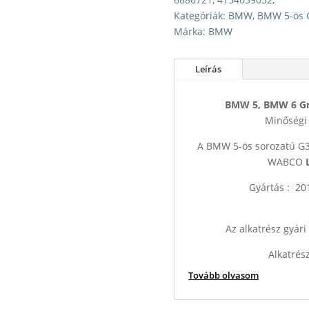
Kategóriák:
BMW
,
BMW 5-ös 
Márka:
BMW
Leírás
BMW 5, BMW 6 Grant
Minőségi 
A BMW 5-ös sorozatú G30
WABCO
Gyártás : 2015, 201
Az alkatrész gyári
Alkatrés
Tovább olvasom