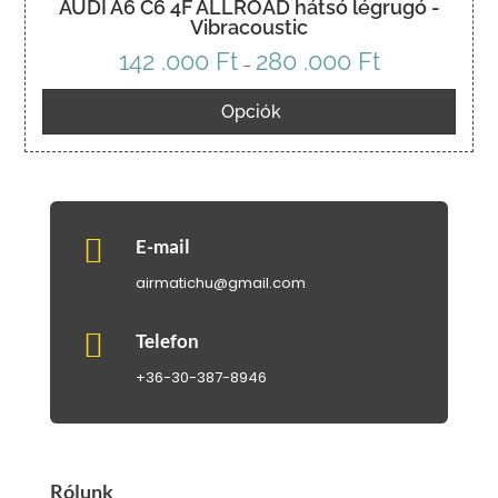
AUDI A6 C6 4F ALLROAD hátsó légrugó -
Vibracoustic
142 .000
Ft
280 .000
Ft
Ártartomány:
–
142
Opciók
.000 Ft
-
280
.000 Ft

E-mail
airmatichu@gmail.com

Telefon
+36-30-387-8946
Rólunk