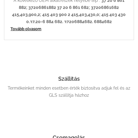
A következő OEM alkatrészek helyébe lép :
37 20 6 861
882; 37206861882 37 20 6 861 682; 37206861682
415,403,900,2; 415 403 900 2 415,403,430,0; 415 403 430
0,37.20-6 884 682, 37206884682, 6884682
Tovább olvasom
OES WABCO 4154034370
WABCO valve OES RAPA 190316
Szállítás
Termékeinket minden esetben érték biztosítva adjuk fel és az
GLS szállítja házhoz
Csomagolás