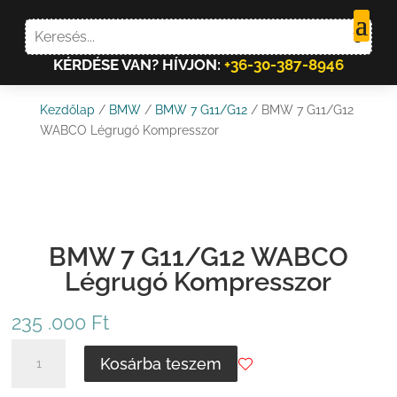
KÉRDÉSE VAN? HÍVJON:
+36-30-387-8946
Kezdőlap
/
BMW
/
BMW 7 G11/G12
/ BMW 7 G11/G12
WABCO Légrugó Kompresszor
BMW 7 G11/G12 WABCO
Légrugó Kompresszor
235 .000
Ft
BMW
Kosárba teszem
7
G11/G12