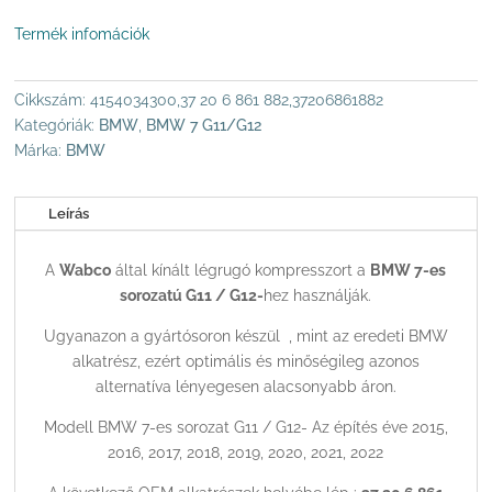
WABCO
Termék infomációk
LÉGRUGÓ
KOMPRESSZOR
MENNYISÉG
Cikkszám:
4154034300,37 20 6 861 882,37206861882
Kategóriák:
BMW
,
BMW 7 G11/G12
Márka:
BMW
Leírás
A
Wabco
által kínált légrugó kompresszort a
BMW 7-es
sorozatú G11 / G12-
hez használják.
Ugyanazon a gyártósoron készül , mint az eredeti BMW
alkatrész, ezért optimális és minőségileg azonos
alternatíva lényegesen alacsonyabb áron.
Modell BMW 7-es sorozat G11 / G12- Az építés éve 2015,
2016, 2017, 2018, 2019, 2020, 2021, 2022