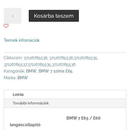
518
.000 Ft
BMW
Kosárba teszem
E65,
E66
HÁTSÓ
(JOBB-
Termék infomációk
BAL)
LÉGRUGÓ
EDC
Cikkszám:
37126785536, 37126785538,37126785535,
MENNYISÉG
37126785537,37126785535,37126785536
Kategóriák:
BMW
,
BMW 7 széria E65
Márka:
BMW
Leírás
További információk
BMW 7 E65 / E66
lengéscsillapító