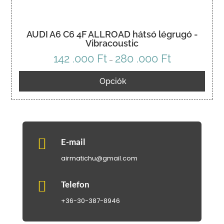
AUDI A6 C6 4F ALLROAD hátsó légrugó -
Vibracoustic
142 .000
Ft
280 .000
Ft
Ártartomány:
–
142
Opciók
.000 Ft
-
280
.000 Ft

E-mail
airmatichu@gmail.com

Telefon
+36-30-387-8946