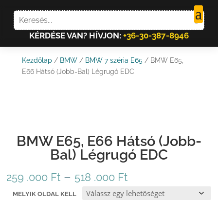
KÉRDÉSE VAN? HÍVJON:
+36-30-387-8946
Kezdőlap
/
BMW
/
BMW 7 széria E65
/ BMW E65,
E66 Hátsó (Jobb-Bal) Légrugó EDC
BMW E65, E66 Hátsó (Jobb-
Bal) Légrugó EDC
Ártartomány:
–
259 .000
Ft
518 .000
Ft
259
MELYIK OLDAL KELL
.000 Ft
-