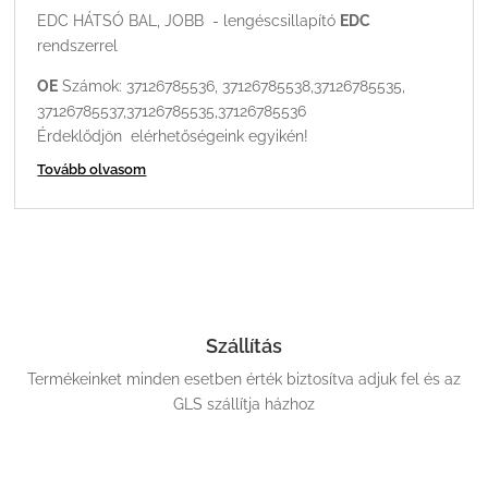
EDC HÁTSÓ BAL, JOBB - lengéscsillapító
EDC
rendszerrel
OE
Számok: 37126785536, 37126785538,37126785535,
37126785537,37126785535,37126785536
Érdeklődjön elérhetőségeink egyikén!
Tovább olvasom
Szállítás
Termékeinket minden esetben érték biztosítva adjuk fel és az
GLS szállítja házhoz