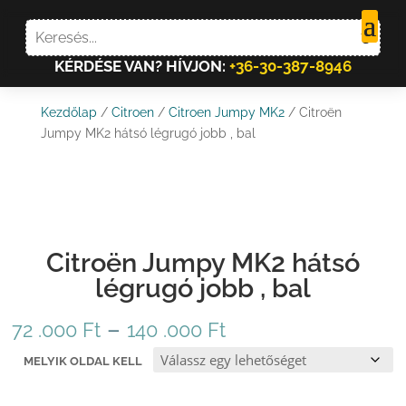
KÉRDÉSE VAN? HÍVJON:
+36-30-387-8946
Kezdőlap
/
Citroen
/
Citroen Jumpy MK2
/ Citroën
Jumpy MK2 hátsó légrugó jobb , bal
Citroën Jumpy MK2 hátsó
légrugó jobb , bal
Ártartomány:
–
72 .000
Ft
140 .000
Ft
72
MELYIK OLDAL KELL
.000 Ft
-