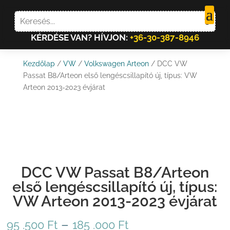
KÉRDÉSE VAN? HÍVJON:
+36-30-387-8946
Kezdőlap
/
VW
/
Volkswagen Arteon
/ DCC VW
Passat B8/Arteon első lengéscsillapító új, típus: VW
Arteon 2013-2023 évjárat
DCC VW Passat B8/Arteon
első lengéscsillapító új, típus:
VW Arteon 2013-2023 évjárat
Ártartomány:
–
95 .500
Ft
185 .000
Ft