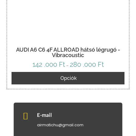
AUDI A6 C6 4F ALLROAD hátsó légrugó -
Vibracoustic
142 .000
Ft
280 .000
Ft
Ártartomány:
–
142
Opciók
.000 Ft
-
280
.000 Ft

E-mail
airmatichu@gmail.com