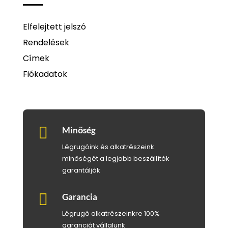
Elfelejtett jelszó
Rendelések
Címek
Fiókadatok

Minőség
Légrugóink és alkatrészeink
minőségét a legjobb beszállítók
garantálják

Garancia
Légrugó alkatrészeinkre 100%
garanciát vállalunk