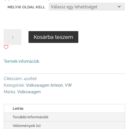
95
MELYIK OLDAL KELL
.500 Ft
-
185
.000 Ft
DCC
Kosárba teszem
VW
PASSAT
B8/ARTEON
ELSŐ
Termék infomációk
LENGÉSCSILLAPÍTÓ
ÚJ,
TÍPUS:
Cikkszám:
410816
VW
Kategóriák:
Volkswagen Arteon
,
VW
ARTEON
Márka:
Volkswagen
2013-
2023
Leírás
ÉVJÁRAT
További információk
MENNYISÉG
Vélemények (0)