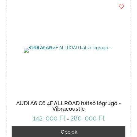
AUDI A6 C6 4F ALLROAD hátsó légrugó -
Vibracoustic
142 .000
Ft
280 .000
Ft
Ártartomány:
–
142
Opciók
.000 Ft