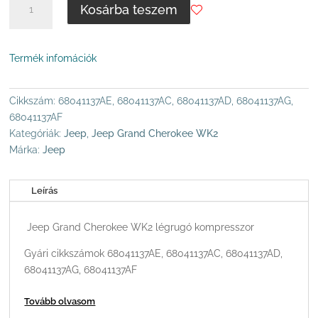
Kosárba teszem
GRAND
CHEROKEE
WK2
Termék infomációk
LÉGRUGÓ
KOMPRESSZOR-
CONTINENTAL
Cikkszám:
68041137AE, 68041137AC, 68041137AD, 68041137AG,
MENNYISÉG
68041137AF
Kategóriák:
Jeep
,
Jeep Grand Cherokee WK2
Márka:
Jeep
Leírás
Jeep Grand Cherokee WK2 légrugó kompresszor
Gyári cikkszámok 68041137AE, 68041137AC, 68041137AD,
68041137AG, 68041137AF
Tovább olvasom