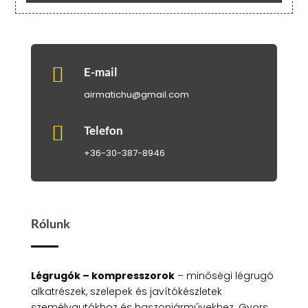
-
280
.000 Ft

E-mail
airmatichu@gmail.com

Telefon
+36-30-387-8946
Rólunk
Légrugók – kompresszorok
– minőségi légrugó
alkatrészek, szelepek és javítókészletek
személyautókhoz és haszonjárművekhez. Gyors