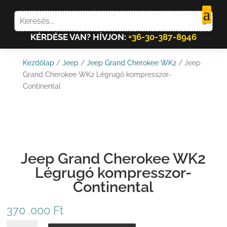
KÉRDÉSE VAN? HÍVJON:
+36-30-387-8946
Kezdőlap
/
Jeep
/
Jeep Grand Cherokee WK2
/ Jeep
Grand Cherokee WK2 Légrugó kompresszor-
Continental
Jeep Grand Cherokee WK2
Légrugó kompresszor-
Continental
370 .000
Ft
JEEP