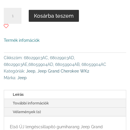
268
.500 Ft
JEEP
Kosárba teszem
GRAND
CHEROKEE
WK2
ELSŐ
Termék infomációk
LÉGRUGÓ
PÁRNA
MENNYISÉG
Cikkszám:
68029903AC, 68029903AD,
68029903AE,68059904AD, 68059904AB, 68059904AC
Kategóriák:
Jeep
,
Jeep Grand Cherokee WK2
Márka:
Jeep
Leírás
További információk
Vélemények (0)
Első ÚJ lengéscsillapító gumiharang Jeep Grand