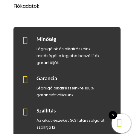
Fiókadatok

Minőség
Légrugóink és alkatrészeink
minőségét a legjobb beszállítók
garantálják

Garancia
Légrugó alkatrészeinkre 100%
garanciát vállalunk

Szállítás
0
Az alkatrészeket GLS futárszolgálat
szállítja ki