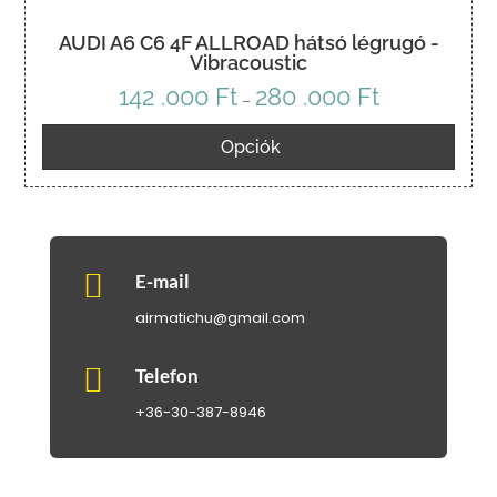
AUDI A6 C6 4F ALLROAD hátsó légrugó -
Vibracoustic
142 .000
Ft
280 .000
Ft
Ártartomány:
–
142
Opciók
.000 Ft
-
280
.000 Ft

E-mail
airmatichu@gmail.com

Telefon
+36-30-387-8946