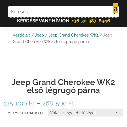
KÉRDÉSE VAN? HÍVJON:
+36-30-387-8946
Kezdőlap
/
Jeep
/
Jeep Grand Cherokee WK2
/ Jeep
Grand Cherokee WK2 első légrugó párna
Jeep Grand Cherokee WK2
első légrugó párna
Ártartomány:
–
135 .000
Ft
268 .500
Ft
135
MELYIK OLDAL KELL
.000 Ft
-