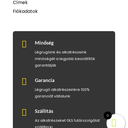
Címek
Fiókadatok

Minőség
Légrugóink és alkatrészeink
minőségét a legjobb beszállítók
garantálják

Garancia
Légrugó alkatrészeinkre 100%
garanciát vállalunk

Szállítás
0
Az alkatrészeket GLS futárszolgálat
szállítja ki