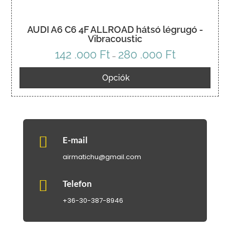
AUDI A6 C6 4F ALLROAD hátsó légrugó -
Vibracoustic
142 .000
Ft
280 .000
Ft
Ártartomány:
–
142
Opciók
.000 Ft
-
280
.000 Ft

E-mail
airmatichu@gmail.com

Telefon
+36-30-387-8946