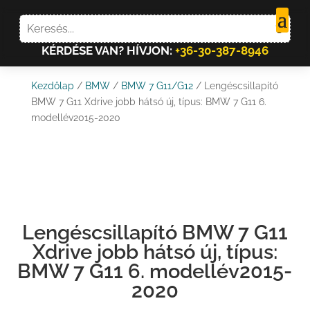
KÉRDÉSE VAN? HÍVJON:
+36-30-387-8946
Kezdőlap
/
BMW
/
BMW 7 G11/G12
/ Lengéscsillapító
BMW 7 G11 Xdrive jobb hátsó új, típus: BMW 7 G11 6.
modellév2015-2020
Lengéscsillapító BMW 7 G11
Xdrive jobb hátsó új, típus:
BMW 7 G11 6. modellév2015-
2020