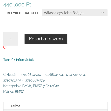
440 .000
Ft
MELYIK OLDAL KELL
LENGÉSCSILLAPÍTÓ
Kosárba teszem
BMW
7
G11
XDRIVE
Termék infomációk
JOBB
HÁTSÓ
ÚJ,
Cikkszám:
37106874594, 37106874594, 37107915954,
TÍPUS:
37107915954, 37106874594
BMW
Kategóriák:
BMW
,
BMW 7 G11/G12
7
Márka:
BMW
G11
6.
Leírás
MODELLÉV2015-