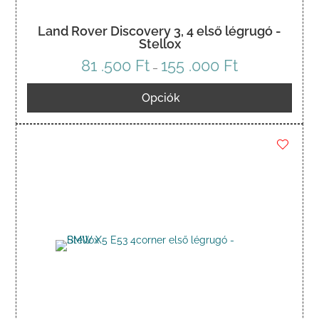
Land Rover Discovery 3, 4 első légrugó -
Stellox
81 .500
Ft
155 .000
Ft
Ártartomány:
–
81
Opciók
.500 Ft
-
155
.000 Ft