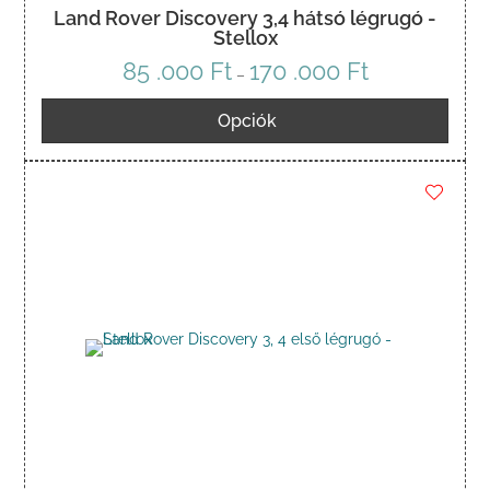
Land Rover Discovery 3,4 hátsó légrugó -
Stellox
85 .000
Ft
170 .000
Ft
Ártartomány:
–
85
Opciók
.000 Ft
-
170
.000 Ft