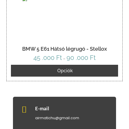
BMW 5 E61 Hátsó légrugó - Stellox
45 .000
Ft
90 .000
Ft
Ártartomány:
–
45
Opciók
.000 Ft
-
90
.000 Ft

E-mail
airmatichu@gmail.com