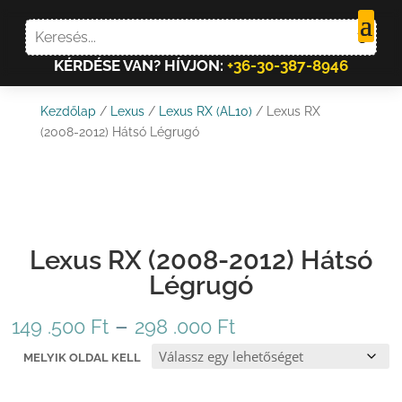
KÉRDÉSE VAN? HÍVJON:
+36-30-387-8946
Kezdőlap
/
Lexus
/
Lexus RX (AL10)
/ Lexus RX
(2008-2012) Hátsó Légrugó
Lexus RX (2008-2012) Hátsó
Légrugó
Ártartomány:
–
149 .500
Ft
298 .000
Ft
149
MELYIK OLDAL KELL
.500 Ft
-