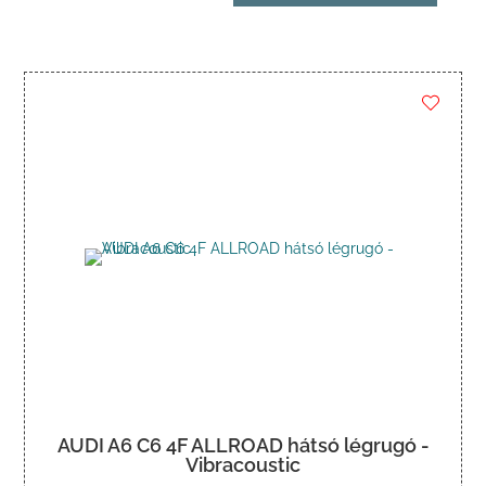
AUDI A6 C6 4F ALLROAD hátsó légrugó -
Vibracoustic