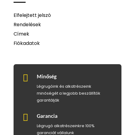
Elfelejtett jelszó
Rendelések
Címek
Fiókadatok

Minőség
Légrugóink és alkatrészeink
minőségét a legjobb beszállítók
garantálják

Garancia
Légrugó alkatrészeinkre 100%
garanciát vállalunk