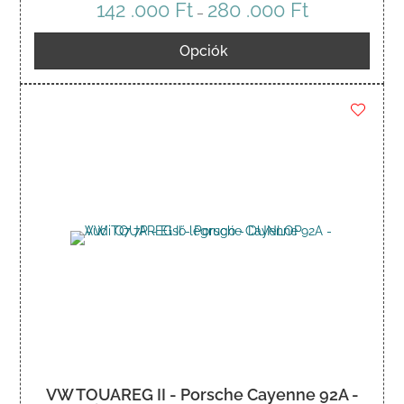
142 .000
Ft
280 .000
Ft
Ártartomány:
–
142
Opciók
.000 Ft
-
280
.000 Ft
VW TOUAREG II - Porsche Cayenne 92A -