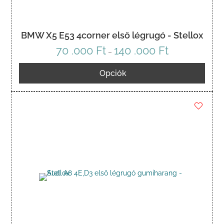
BMW X5 E53 4corner első légrugó - Stellox
70 .000
Ft
140 .000
Ft
Ártartomány:
–
70
Opciók
.000 Ft
-
140
.000 Ft