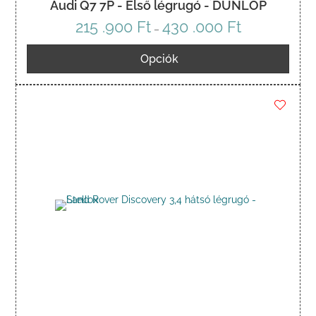
Audi Q7 7P - Első légrugó - DUNLOP
215 .900
Ft
430 .000
Ft
Ártartomány:
–
215
Opciók
.900 Ft
-
430
.000 Ft