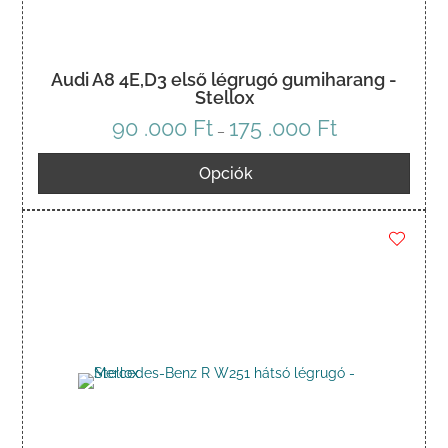
Audi A8 4E,D3 első légrugó gumiharang -
Stellox
90 .000
Ft
175 .000
Ft
Ártartomány:
–
90
Opciók
.000 Ft
-
175
.000 Ft