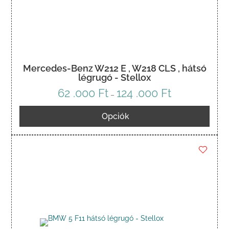
Mercedes-Benz W212 E , W218 CLS , hátsó
légrugó - Stellox
62 .000
Ft
124 .000
Ft
Ártartomány:
–
62
Opciók
.000 Ft
-
124
.000 Ft