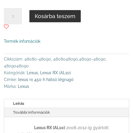
298
.000 Ft
LEXUS
Kosárba teszem
RX
(2008-
2012)
HÁTSÓ
Termék infomációk
LÉGRUGÓ
MENNYISÉG
Cikkszám:
48080-48090, 4808048090,48090-48090,
4809048090
Kategóriák:
Lexus
,
Lexus RX (AL10)
Címke:
lexus rx 450 h hátsó légrugó
Márka:
Lexus
Leírás
További információk
Lexus RX (AL10)
2008-2012-ig gyártott