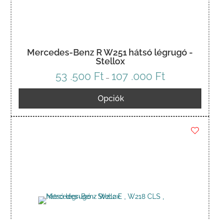
Mercedes-Benz R W251 hátsó légrugó -
Stellox
53 .500
Ft
107 .000
Ft
Ártartomány:
–
53
Opciók
.500 Ft
-
107
.000 Ft