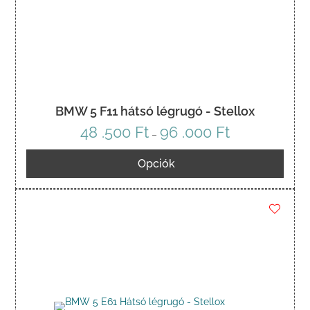
BMW 5 F11 hátsó légrugó - Stellox
48 .500
Ft
96 .000
Ft
Ártartomány:
–
48
Opciók
.500 Ft
-
96
.000 Ft