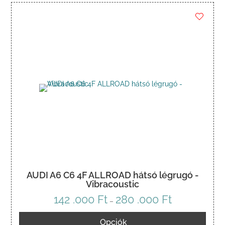
AUDI A6 C6 4F ALLROAD hátsó légrugó -
Vibracoustic
142 .000
Ft
280 .000
Ft
Ártartomány:
–
142
Opciók
.000 Ft