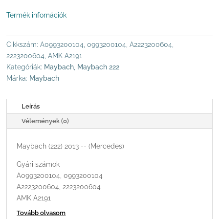
LÉGRUGÓ
Termék infomációk
KOMPRESSZOR
AMK
MENNYISÉG
Cikkszám:
A0993200104, 0993200104, A2223200604,
2223200604, AMK A2191
Kategóriák:
Maybach
,
Maybach 222
Márka:
Maybach
Leírás
Vélemények (0)
Maybach (222) 2013 -- (Mercedes)
Gyári számok
A0993200104, 0993200104
A2223200604, 2223200604
AMK A2191
Tovább olvasom