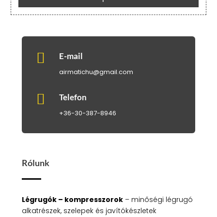
-
280
.000 Ft

E-mail
airmatichu@gmail.com

Telefon
+36-30-387-8946
Rólunk
Légrugók – kompresszorok
– minőségi légrugó
alkatrészek, szelepek és javítókészletek