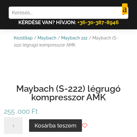
KÉRDÉSE VAN? HÍVJON:
+36-30-387-8946
Kezdőlap
/
Maybach
/
Maybach 222
/ Maybach (S-
222) légrugó kompresszor AMK
Maybach (S-222) légrugó
kompresszor AMK
255 .000
Ft
MAYBACH
Kosárba teszem
(S-
222)