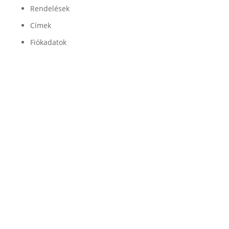
Rendelések
Címek
Fiókadatok
Minőség

Légrugóink és alkatrészeink minőségét a
legjobb beszállítók garantálják
Garancia

Légrugó alkatrészeinkre 100% garanciát
vállalunk
Szállítás

Az alkatrészeket GLS futárszolgálat szállítja ki