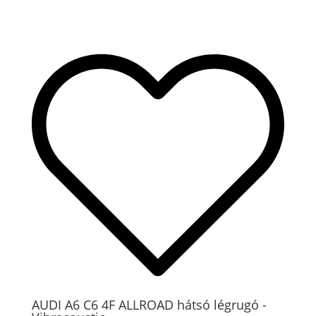
AUDI A6 C6 4F ALLROAD hátsó légrugó -