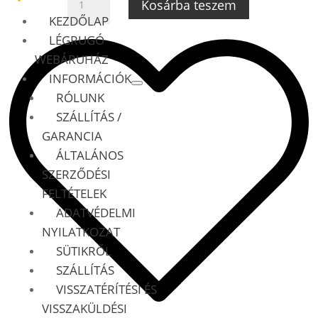
Kosárba teszem
BENZ
KEZDŐLAP
V
LÉGRUGÓ
OSZTÁLY
WEBÁRUHÁZ
W447,
LÉGRUGÓ
INFORMÁCIÓK
KOMPRESSZOR
RÓLUNK
AMK
SZÁLLÍTÁS /
MENNYISÉG
GARANCIA
ÁLTALÁNOS
SZERZŐDÉSI
FELTÉTELEK
ADATVÉDELMI
NYILATKOZAT
SÜTIKRŐL
SZÁLLÍTÁS
VISSZATÉRÍTÉSI ÉS
VISSZAKÜLDÉSI