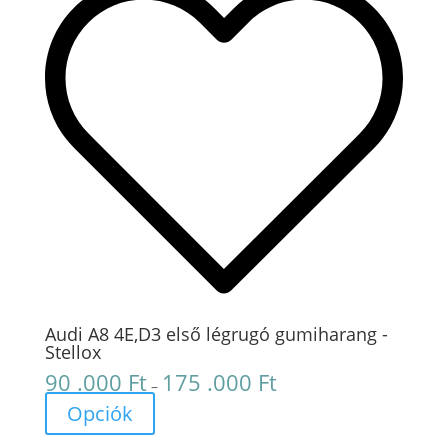
Audi A8 4E,D3 első légrugó gumiharang -
Stellox
90 .000
Ft
175 .000
Ft
Ártartomány:
–
90
Opciók
.000 Ft