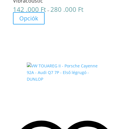
Vibracoustic
142 .000
Ft
280 .000
Ft
Ártartomány:
–
142
Opciók
.000 Ft
-
280
.000 Ft