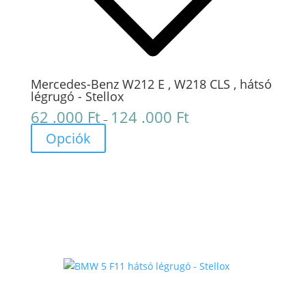
Mercedes-Benz W212 E , W218 CLS , hátsó
légrugó - Stellox
62 .000
Ft
124 .000
Ft
Ártartomány:
–
62
Opciók
.000 Ft
-
124
.000 Ft