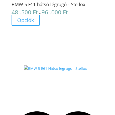
BMW 5 F11 hátsó légrugó - Stellox
48 .500
Ft
96 .000
Ft
Ártartomány:
–
48
Opciók
.500 Ft
-
96
.000 Ft