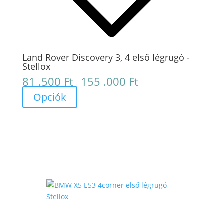
Land Rover Discovery 3, 4 első légrugó -
Stellox
81 .500
Ft
155 .000
Ft
Ártartomány:
–
81
Opciók
.500 Ft
-
155
.000 Ft