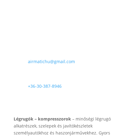
90
.000 Ft
E-mail

airmatichu@gmail.com
Telefon

+36-30-387-8946
Rólunk
Légrugók – kompresszorok
– minőségi légrugó
alkatrészek, szelepek és javítókészletek
személyautókhoz és haszonjárművekhez. Gyors