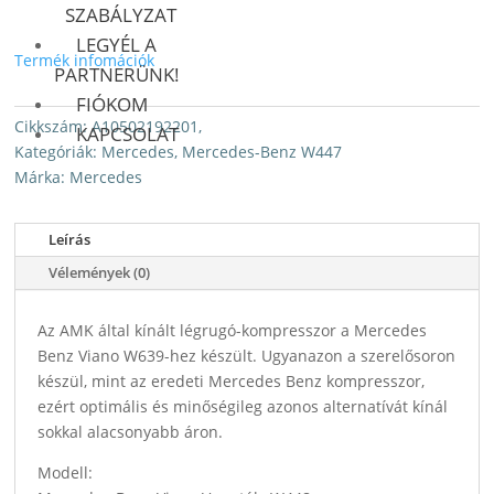
SZABÁLYZAT
LEGYÉL A
Termék infomációk
PARTNERÜNK!
FIÓKOM
Cikkszám:
A10502192201,
KAPCSOLAT
Kategóriák:
Mercedes
,
Mercedes-Benz W447
Márka:
Mercedes
Leírás
Vélemények (0)
Az AMK által kínált légrugó-kompresszor a Mercedes
Benz Viano W639-hez készült. Ugyanazon a szerelősoron
készül, mint az eredeti Mercedes Benz kompresszor,
ezért optimális és minőségileg azonos alternatívát kínál
sokkal alacsonyabb áron.
Modell: