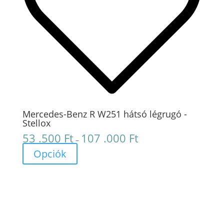
Mercedes-Benz R W251 hátsó légrugó -
Stellox
53 .500
Ft
107 .000
Ft
Ártartomány:
–
53
Opciók
.500 Ft
-
107
.000 Ft