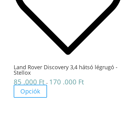
Land Rover Discovery 3,4 hátsó légrugó -
Stellox
85 .000
Ft
170 .000
Ft
Ártartomány:
–
85
Opciók
.000 Ft
-
170
.000 Ft