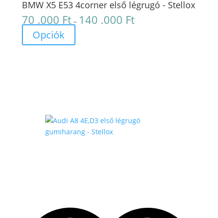
BMW X5 E53 4corner első légrugó - Stellox
70 .000
Ft
140 .000
Ft
Ártartomány:
–
70
Opciók
.000 Ft
-
140
.000 Ft