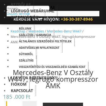
KEZDŐLAP
M
LÉGRUGÓ WEBÁRUHÁZ
Összes termék
INFORMÁCIÓK
KÉRDÉSE VAN? HÍVJON:
+36-30-387-8946
RÓLUNK
Kezdőlap
/
Mercedes
/
Mercedes-Benz W447
/
SZÁLLÍTÁS / GARANCIA
Mercedes-Benz V Osztály W447, légrugó kompresszor
ÁLTALÁNOS SZERZŐDÉSI FELTÉTELEK
AMK
ADATVÉDELMI NYILATKOZAT
SÜTIKRŐL
SZÁLLÍTÁS
VISSZATÉRÍTÉSI ÉS VISSZAKÜLDÉSI SZABÁLYZAT
Mercedes-Benz V Osztály
W447, légrugó kompresszor
LEGYÉL A PARTNERÜNK!
AMK
FIÓKOM
KAPCSOLAT
185 .000
Ft
MERCEDES-