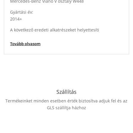
Mercedes-Benz Viano V osztály W448
Gyártási év:
2014+
A következő eredeti alkatrészeket helyettesíti
Eredeti berendezés referenciaszáma:
Tovább olvasom
D704
További hivatkozások:
Bilstein: 10-261316
Arnott: P-2800
IAM referenciaszám:
A2958
Szállítás
Termékeinket minden esetben érték biztosítva adjuk fel és az
GLS szállítja házhoz