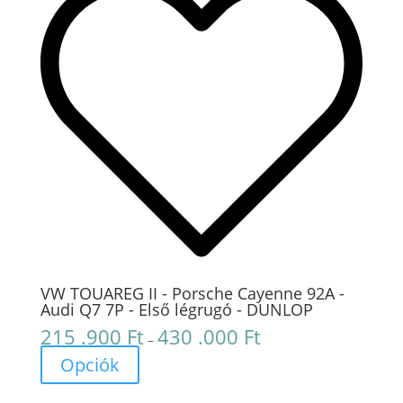
VW TOUAREG II - Porsche Cayenne 92A -
Audi Q7 7P - Első légrugó - DUNLOP
215 .900
Ft
430 .000
Ft
Ártartomány:
–
215
Opciók
.900 Ft
-