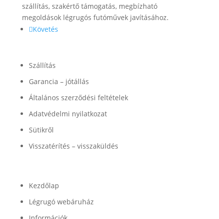
szállítás, szakértő támogatás, megbízható
megoldások légrugós futóművek javításához.
Követés
Információk
Szállítás
Garancia – jótállás
Általános szerződési feltételek
Adatvédelmi nyilatkozat
Sütikről
Visszatérítés – visszaküldés
Termékek
Kezdőlap
Légrugó webáruház
Információk