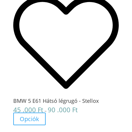
BMW 5 E61 Hátsó légrugó - Stellox
45 .000
Ft
90 .000
Ft
Ártartomány:
–
45
Opciók
.000 Ft
-