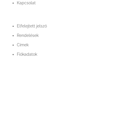
Kapcsolat
Fiók
Elfelejtett jelszó
Rendelések
Címek
Fiókadatok
Minőség

Légrugóink és alkatrészeink minőségét a
legjobb beszállítók garantálják
Garancia

Légrugó alkatrészeinkre 100% garanciát