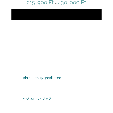
215 .900
Ft
430 .000
Ft
tomány:
Ártartomány:
–
215
Opciók
Ft
.900 Ft
-
430
Ft
.000 Ft
E-mail

airmatichu@gmail.com
Telefon

+36-30-387-8946