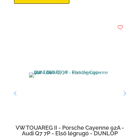
 -
VW TOUAREG II - Porsche Cayenne 92A -
La
Audi Q7 7P - Első légrugó - DUNLOP