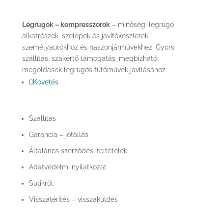
Rólunk
Légrugók – kompresszorok
– minőségi légrugó
alkatrészek, szelepek és javítókészletek
személyautókhoz és haszonjárművekhez. Gyors
szállítás, szakértő támogatás, megbízható
megoldások légrugós futóművek javításához.
Követés
Információk
Szállítás
Garancia – jótállás
Általános szerződési feltételek
Adatvédelmi nyilatkozat
Sütikről
Visszatérítés – visszaküldés