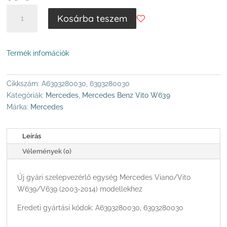
MERCEDES-
Kosárba teszem
BENZ
VIANO/VITO
W639/V639
Termék infomációk
SZELEPVEZÉRLŐ
EGYSÉG
MENNYISÉG
Cikkszám:
A6393280030, 6393280030
Kategóriák:
Mercedes
,
Mercedes Benz Vito W639
Márka:
Mercedes
Leírás
Vélemények (0)
Új gyári szelepvezérlő egység Mercedes Viano/Vito
W639/V639 (2003-2014) modellekhez
Eredeti gyártási kódok: A6393280030, 6393280030