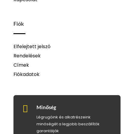
Fiók
Elfelejtett jelszó
Rendelések
Címek
Fiókadatok

Minőség
Légrugóink és alkatrészeink
minőségét a legjobb beszállítók
garantálják