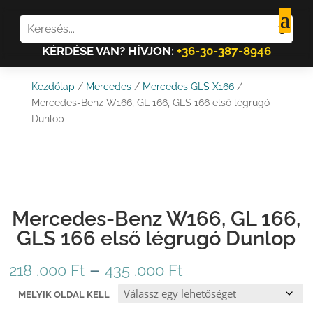
KÉRDÉSE VAN? HÍVJON:
+36-30-387-8946
Kezdőlap
/
Mercedes
/
Mercedes GLS X166
/
Mercedes-Benz W166, GL 166, GLS 166 első légrugó
Dunlop
Mercedes-Benz W166, GL 166,
GLS 166 első légrugó Dunlop
Ártartomány:
–
218 .000
Ft
435 .000
Ft
218
MELYIK OLDAL KELL
.000 Ft