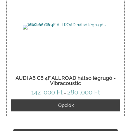
AUDI A6 C6 4F ALLROAD hátsó légrugó -
Vibracoustic
142 .000
Ft
280 .000
Ft
Ártartomány:
–
142
Opciók
.000 Ft
-
280
.000 Ft