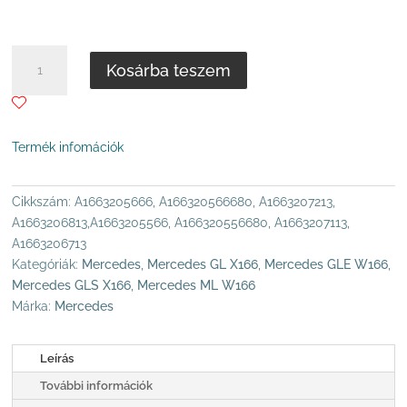
-
435
.000 Ft
MERCEDES-
Kosárba teszem
BENZ
W166,
GL
166,
Termék infomációk
GLS
166
ELSŐ
Cikkszám:
A1663205666, A166320566680, A1663207213,
LÉGRUGÓ
A1663206813,A1663205566, A166320556680, A1663207113,
DUNLOP
A1663206713
MENNYISÉG
Kategóriák:
Mercedes
,
Mercedes GL X166
,
Mercedes GLE W166
,
Mercedes GLS X166
,
Mercedes ML W166
Márka:
Mercedes
Leírás
További információk