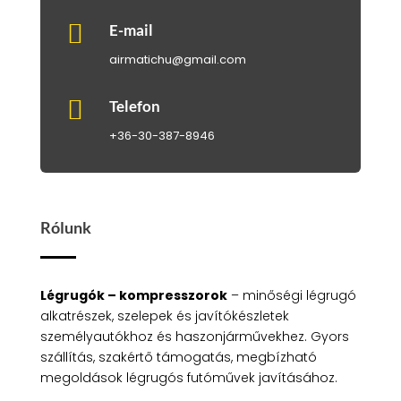

E-mail
airmatichu@gmail.com

Telefon
+36-30-387-8946
Rólunk
Légrugók – kompresszorok
– minőségi légrugó
alkatrészek, szelepek és javítókészletek
személyautókhoz és haszonjárművekhez. Gyors
szállítás, szakértő támogatás, megbízható
megoldások légrugós futóművek javításához.