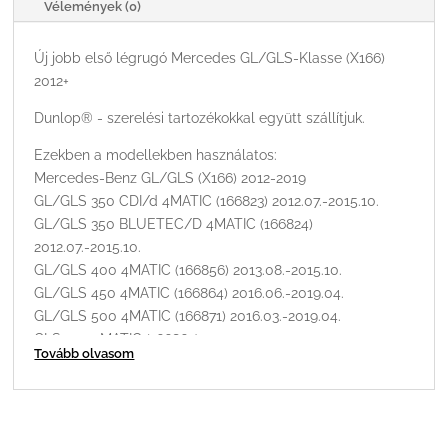
Vélemények (0)
Új jobb első légrugó Mercedes GL/GLS-Klasse (X166)
2012+
Dunlop® - szerelési tartozékokkal együtt szállítjuk.
Ezekben a modellekben használatos:
Mercedes-Benz GL/GLS (X166) 2012-2019
GL/GLS 350 CDI/d 4MATIC (166823) 2012.07.-2015.10.
GL/GLS 350 BLUETEC/D 4MATIC (166824)
2012.07.-2015.10.
GL/GLS 400 4MATIC (166856) 2013.08.-2015.10.
GL/GLS 450 4MATIC (166864) 2016.06.-2019.04.
GL/GLS 500 4MATIC (166871) 2016.03.-2019.04.
GLS 320 4MATIC (166862) 2017.10.-2019.04.
Tovább olvasom
Eredeti gyártási kódok: A1663205666, A166320566680,
A1663207213, A1663206813