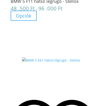
BMW 5 F11 hátsó légrugó - Stellox
48 .500
Ft
96 .000
Ft
Ártartomány:
–
48
Opciók
.500 Ft
-
96
.000 Ft