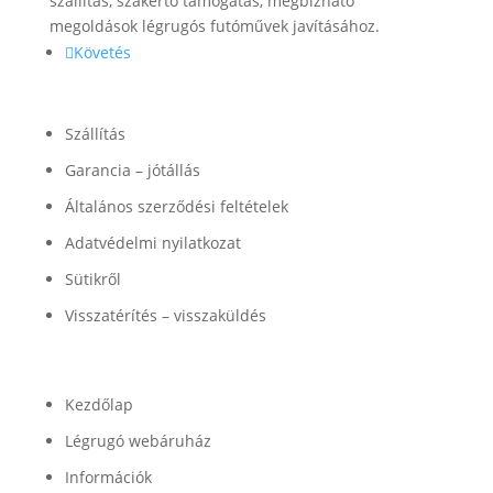
szállítás, szakértő támogatás, megbízható
megoldások légrugós futóművek javításához.
Követés
Információk
Szállítás
Garancia – jótállás
Általános szerződési feltételek
Adatvédelmi nyilatkozat
Sütikről
Visszatérítés – visszaküldés
Termékek
Kezdőlap
Légrugó webáruház
Információk