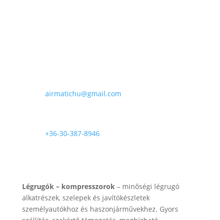
90
.000 Ft
E-mail

airmatichu@gmail.com
Telefon

+36-30-387-8946
Rólunk
Légrugók – kompresszorok
– minőségi légrugó
alkatrészek, szelepek és javítókészletek
személyautókhoz és haszonjárművekhez. Gyors