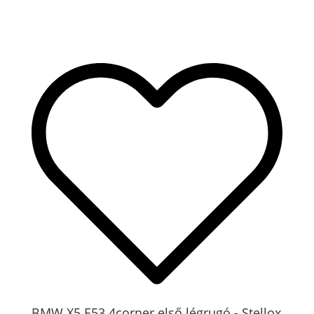
BMW X5 E53 4corner első légrugó - Stellox