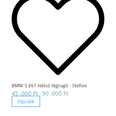
BMW 5 E61 Hátsó légrugó - Stellox
45 .000
Ft
90 .000
Ft
Ártartomány:
–
45
Opciók
.000 Ft
-