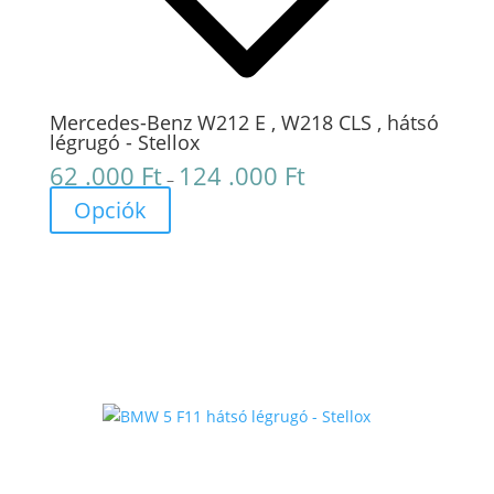
Mercedes-Benz W212 E , W218 CLS , hátsó
légrugó - Stellox
62 .000
Ft
124 .000
Ft
Ártartomány:
–
62
Opciók
.000 Ft
-
124
.000 Ft