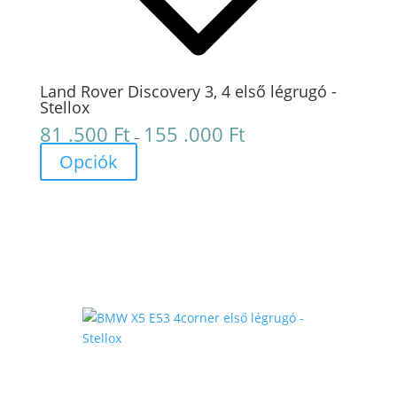
Land Rover Discovery 3, 4 első légrugó -
Stellox
81 .500
Ft
155 .000
Ft
Ártartomány:
–
81
Opciók
.500 Ft
-
155
.000 Ft