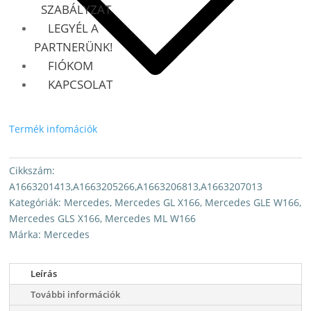
SZABÁLYZAT
MENNYISÉG
LEGYÉL A
PARTNERÜNK!
FIÓKOM
KAPCSOLAT
Termék infomációk
Cikkszám:
A1663201413,A1663205266,A1663206813,A1663207013
Kategóriák:
Mercedes
,
Mercedes GL X166
,
Mercedes GLE W166
,
Mercedes GLS X166
,
Mercedes ML W166
Márka:
Mercedes
Leírás
További információk