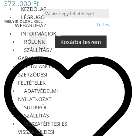
372 .000
Ft
KEZDŐLAP
LÉGRUGÓ
MELYIK OLDAL KELL
Törlés
WEBÁRUHÁZ
INFORMÁCIÓK
MERCEDES
Kosárba teszem
RÓLUNK
GLS
SZÁLLÍTÁS /
X166
GARANCIA
AIRMATIC
ADS
ÁLTALÁNOS
JOBB
SZERZŐDÉSI
ELSŐ
FELTÉTELEK
ÚJ,
ADATVÉDELMI
TÍPUS:
NYILATKOZAT
MERCEDES
GLS
SÜTIKRŐL
W166
SZÁLLÍTÁS
2015-
VISSZATÉRÍTÉSI ÉS
2019
VISSZAKÜLDÉSI
ÉVJÁRAT