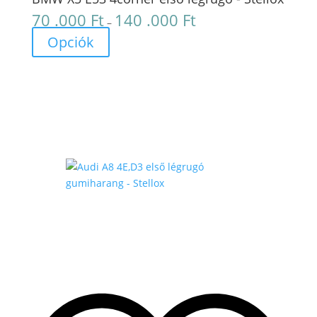
70 .000
Ft
140 .000
Ft
Ártartomány:
–
70
Opciók
.000 Ft
-
140
.000 Ft