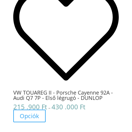
VW TOUAREG II - Porsche Cayenne 92A -
Audi Q7 7P - Első légrugó - DUNLOP
215 .900
Ft
430 .000
Ft
Ártartomány:
–
215
Opciók
.900 Ft
-