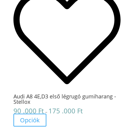
Audi A8 4E,D3 első légrugó gumiharang -
Stellox
90 .000
Ft
175 .000
Ft
Ártartomány:
–
90
Opciók
.000 Ft
-