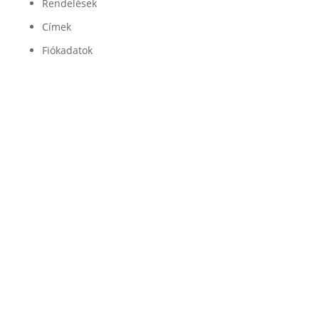
Rendelések
Címek
Fiókadatok
Minőség

Légrugóink és alkatrészeink minőségét a
legjobb beszállítók garantálják
Garancia

Légrugó alkatrészeinkre 100% garanciát
vállalunk
Szállítás

Az alkatrészeket GLS futárszolgálat szállítja ki