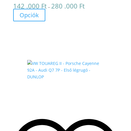
142 .000
Ft
280 .000
Ft
Ártartomány:
–
142
Opciók
.000 Ft
-
280
.000 Ft