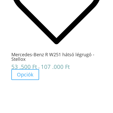
Mercedes-Benz R W251 hátsó légrugó -
Stellox
53 .500
Ft
107 .000
Ft
Ártartomány:
–
53
Opciók
.500 Ft
-
107
.000 Ft