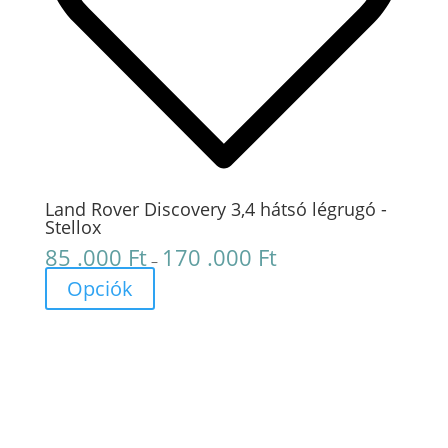
Land Rover Discovery 3,4 hátsó légrugó -
Stellox
85 .000
Ft
170 .000
Ft
Ártartomány:
–
85
Opciók
.000 Ft
-
170
.000 Ft