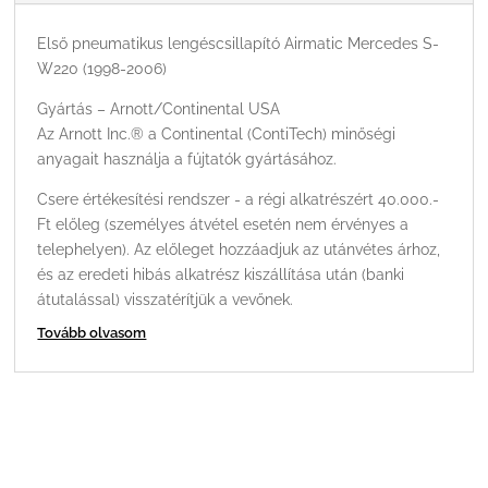
Első pneumatikus lengéscsillapító Airmatic Mercedes S-
W220 (1998-2006)
Gyártás – Arnott/Continental USA
Az Arnott Inc.® a Continental (ContiTech) minőségi
anyagait használja a fújtatók gyártásához.
Csere értékesítési rendszer - a régi alkatrészért 40.000.-
Ft előleg (személyes átvétel esetén nem érvényes a
telephelyen). Az előleget hozzáadjuk az utánvétes árhoz,
és az eredeti hibás alkatrész kiszállítása után (banki
átutalással) visszatérítjük a vevőnek.
Tovább olvasom