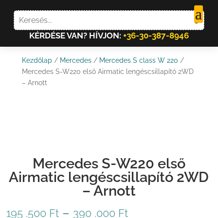
KÉRDÉSE VAN? HÍVJON:
+36-30-387-8946
Kezdőlap
/
Mercedes
/
Mercedes S class W 220
/
Mercedes S-W220 első Airmatic lengéscsillapító 2WD
– Arnott
Mercedes S-W220 első
Airmatic lengéscsillapító 2WD
– Arnott
Ártartomány:
–
195 .500
Ft
390 .000
Ft