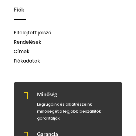
Fiók
Elfelejtett jelszó
Rendelések
Címek
Fiókadatok

Minőség
Légrugóink és alkatrészeink
minőségét a legjobb beszállítók
garantálják

Garancia