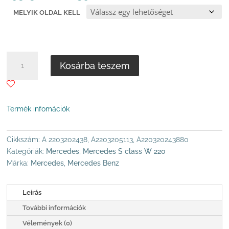
195
MELYIK OLDAL KELL
.500 Ft
-
390
.000 Ft
MERCEDES
Kosárba teszem
S-
W220
ELSŐ
AIRMATIC
Termék infomációk
LENGÉSCSILLAPÍTÓ
2WD
-
Cikkszám:
A 2203202438, A2203205113, A220320243880
ARNOTT
Kategóriák:
Mercedes
,
Mercedes S class W 220
MENNYISÉG
Márka:
Mercedes
,
Mercedes Benz
Leírás
További információk
Vélemények (0)