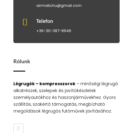
airmatichu@gmail.com

Telefon
+36-30-387-8946
Rólunk
Légrugók – kompresszorok
– minőségi légrugó
alkatrészek, szelepek és javítókészletek
személyautókhoz és haszonjárművekhez. Gyors
szállítás, szakértő támogatás, megbízható
megoldások légrugós futóművek javításához.