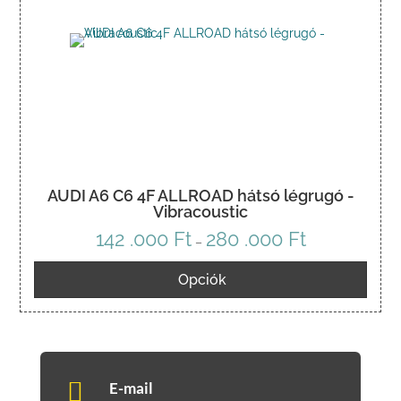
AUDI A6 C6 4F ALLROAD hátsó légrugó -
Vibracoustic
142 .000
Ft
280 .000
Ft
Ártartomány:
–
142
Opciók
.000 Ft
-
280
.000 Ft

E-mail