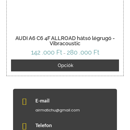
AUDI A6 C6 4F ALLROAD hátsó légrugó -
Vibracoustic
142 .000
Ft
280 .000
Ft
Ártartomány:
–
142
Opciók
.000 Ft
-
280
.000 Ft

E-mail
airmatichu@gmail.com

Telefon