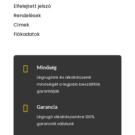
Elfelejtett jelszó
Rendelések
Címek
Fiókadatok

Minőség
Légrugóink és alkatrészeink
minőségét a legjobb beszállítók
garantálják

Garancia
Légrugó alkatrészeinkre 100%
garanciát vállalunk