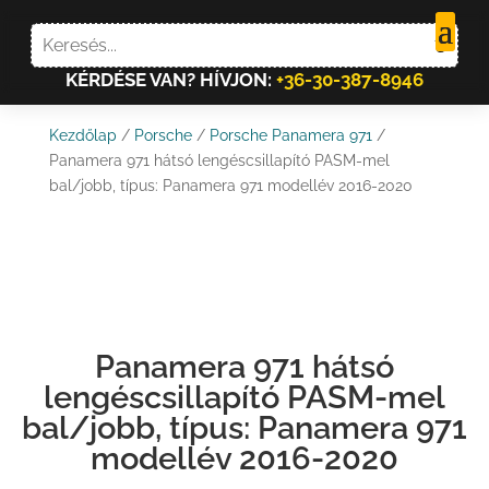
KÉRDÉSE VAN? HÍVJON:
+36-30-387-8946
Kezdőlap
/
Porsche
/
Porsche Panamera 971
/
Panamera 971 hátsó lengéscsillapító PASM-mel
bal/jobb, típus: Panamera 971 modellév 2016-2020
Panamera 971 hátsó
lengéscsillapító PASM-mel
bal/jobb, típus: Panamera 971
modellév 2016-2020