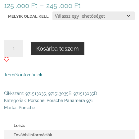
Ártartomány:
–
125 .000
Ft
245 .000
Ft
125
MELYIK OLDAL KELL
.000 Ft
-
245
.000 Ft
PANAMERA
Kosárba teszem
971
HÁTSÓ
LENGÉSCSILLAPÍTÓ
PASM-
Termék infomációk
MEL
BAL/JOBB,
TÍPUS:
Cikkszám:
971513035, 971513035B, 971513035D
PANAMERA
Kategóriák:
Porsche
,
Porsche Panamera 971
971
Márka:
Porsche
MODELLÉV
2016-
Leírás
2020
További információk
MENNYISÉG