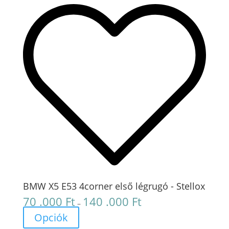
BMW X5 E53 4corner első légrugó - Stellox
70 .000
Ft
140 .000
Ft
Ártartomány:
–
70
Opciók
.000 Ft