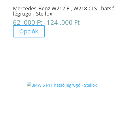
Mercedes-Benz W212 E , W218 CLS , hátsó
légrugó - Stellox
62 .000
Ft
124 .000
Ft
Ártartomány:
–
62
Opciók
.000 Ft
-
124
.000 Ft