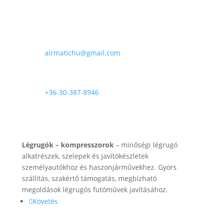
E-mail

airmatichu@gmail.com
Telefon

+36-30-387-8946
Rólunk
Légrugók – kompresszorok
– minőségi légrugó
alkatrészek, szelepek és javítókészletek
személyautókhoz és haszonjárművekhez. Gyors
szállítás, szakértő támogatás, megbízható
megoldások légrugós futóművek javításához.
Követés