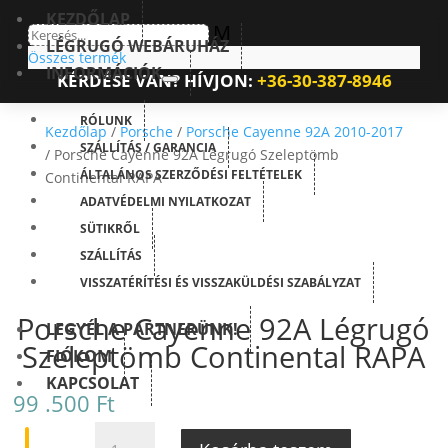
KEZDŐLAP
M
LÉGRUGÓ WEBÁRUHÁZ
Összes termék
INFORMÁCIÓK
KÉRDÉSE VAN? HÍVJON:
+36-30-387-8946
RÓLUNK
Kezdőlap
/
Porsche
/
Porsche Cayenne 92A 2010-2017
SZÁLLÍTÁS / GARANCIA
/ Porsche Cayenne 92A Légrugó Szeleptömb
ÁLTALÁNOS SZERZŐDÉSI FELTÉTELEK
Continental RAPA
ADATVÉDELMI NYILATKOZAT
SÜTIKRŐL
SZÁLLÍTÁS
VISSZATÉRÍTÉSI ÉS VISSZAKÜLDÉSI SZABÁLYZAT
Porsche Cayenne 92A Légrugó
LEGYÉL A PARTNERÜNK!
Szeleptömb Continental RAPA
FIÓKOM
KAPCSOLAT
99 .500
Ft
PORSCHE