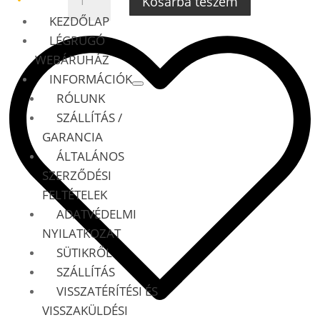
Kosárba teszem
CAYENNE
KEZDŐLAP
92A
LÉGRUGÓ
LÉGRUGÓ
SZELEPTÖMB
WEBÁRUHÁZ
CONTINENTAL
INFORMÁCIÓK
RAPA
RÓLUNK
MENNYISÉG
SZÁLLÍTÁS /
GARANCIA
ÁLTALÁNOS
SZERZŐDÉSI
FELTÉTELEK
ADATVÉDELMI
NYILATKOZAT
SÜTIKRŐL
SZÁLLÍTÁS
VISSZATÉRÍTÉSI ÉS
VISSZAKÜLDÉSI