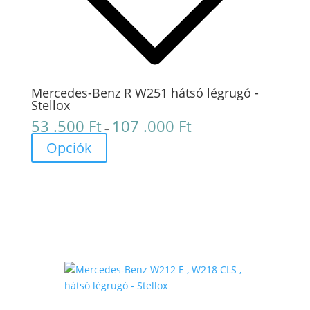
Mercedes-Benz R W251 hátsó légrugó -
Stellox
53 .500
Ft
107 .000
Ft
Ártartomány:
–
53
Opciók
.500 Ft
-
107
.000 Ft