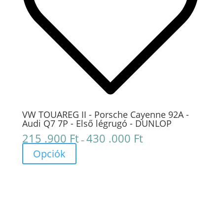
VW TOUAREG II - Porsche Cayenne 92A -
Audi Q7 7P - Első légrugó - DUNLOP
215 .900
Ft
430 .000
Ft
Ártartomány:
–
215
Opciók
.900 Ft
-
430
.000 Ft