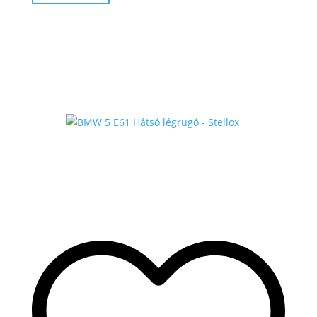
-
96
.000 Ft