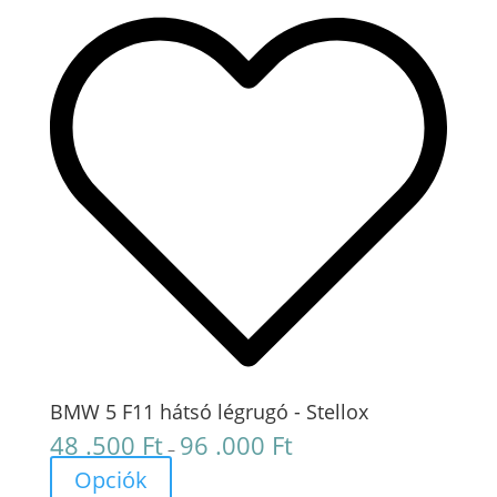
BMW 5 F11 hátsó légrugó - Stellox
48 .500
Ft
96 .000
Ft
Ártartomány:
–
48
Opciók
.500 Ft