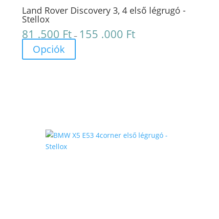
Land Rover Discovery 3, 4 első légrugó -
Stellox
81 .500
Ft
155 .000
Ft
Ártartomány:
–
81
Opciók
.500 Ft
-
155
.000 Ft