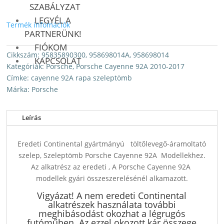
SZABÁLYZAT
LEGYÉL A
Termék infomációk
PARTNERÜNK!
FIÓKOM
Cikkszám:
95835890300, 958698014A, 958698014
KAPCSOLAT
Kategóriák:
Porsche
,
Porsche Cayenne 92A 2010-2017
Címke:
cayenne 92A rapa szeleptömb
Márka:
Porsche
Leírás
Eredeti Continental gyártmányú töltőlevegő-áramoltató
szelep, Szeleptömb Porsche Cayenne 92A Modellekhez.
Az alkatrész az eredeti , A Porsche Cayenne 92A
modellek gyári összeszerelésénél alkamazott.
Vigyázat! A nem eredeti Continental
alkatrészek használata további
meghibásodást okozhat a légrugós
futóműben. Az ezzel okozott kár összege