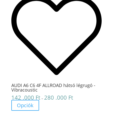
AUDI A6 C6 4F ALLROAD hátsó légrugó -
Vibracoustic
142 .000
Ft
280 .000
Ft
Ártartomány:
–
142
Opciók
.000 Ft