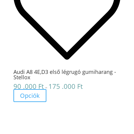
Audi A8 4E,D3 első légrugó gumiharang -
Stellox
90 .000
Ft
175 .000
Ft
Ártartomány:
–
90
Opciók
.000 Ft
-
175
.000 Ft