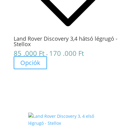
Land Rover Discovery 3,4 hátsó légrugó -
Stellox
85 .000
Ft
170 .000
Ft
Ártartomány:
–
85
Opciók
.000 Ft
-
170
.000 Ft