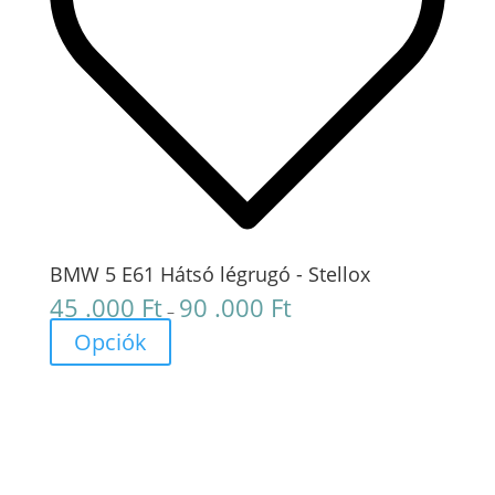
BMW 5 E61 Hátsó légrugó - Stellox
45 .000
Ft
90 .000
Ft
Ártartomány:
–
45
Opciók
.000 Ft
-
90
.000 Ft