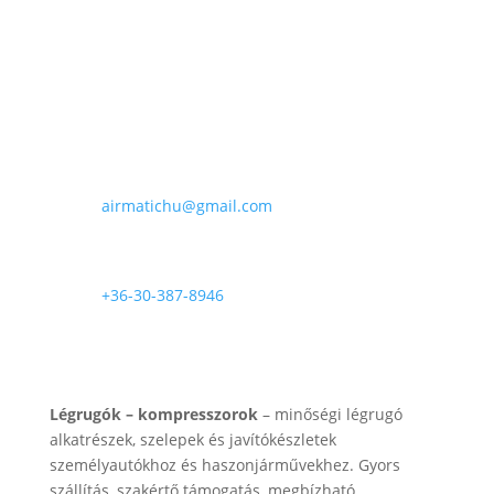
.000 Ft
E-mail

airmatichu@gmail.com
Telefon

+36-30-387-8946
Rólunk
Légrugók – kompresszorok
– minőségi légrugó
alkatrészek, szelepek és javítókészletek
személyautókhoz és haszonjárművekhez. Gyors
szállítás, szakértő támogatás, megbízható