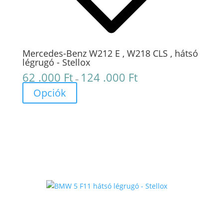
Mercedes-Benz W212 E , W218 CLS , hátsó
légrugó - Stellox
62 .000
Ft
124 .000
Ft
Ártartomány:
–
62
Opciók
.000 Ft
-
124
.000 Ft