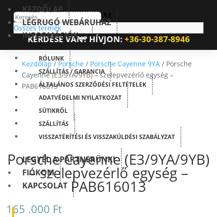
KEZDŐLAP
M
LÉGRUGÓ WEBÁRUHÁZ
Összes termék
INFORMÁCIÓK
KÉRDÉSE VAN? HÍVJON:
+36-30-387-8946
RÓLUNK
Kezdőlap
/
Porsche
/
Porsche Cayenne 9YA
/ Porsche
SZÁLLÍTÁS / GARANCIA
Cayenne (E3/9YA/9YB) – szelepvezérlő egység –
ÁLTALÁNOS SZERZŐDÉSI FELTÉTELEK
PAB616013
ADATVÉDELMI NYILATKOZAT
SÜTIKRŐL
SZÁLLÍTÁS
VISSZATÉRÍTÉSI ÉS VISSZAKÜLDÉSI SZABÁLYZAT
Porsche Cayenne (E3/9YA/9YB)
LEGYÉL A PARTNERÜNK!
– szelepvezérlő egység –
FIÓKOM
PAB616013
KAPCSOLAT
165 .000
Ft