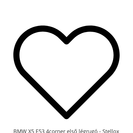
BMW X5 E53 4corner első légrugó - Stellox