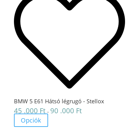
BMW 5 E61 Hátsó légrugó - Stellox
45 .000
Ft
90 .000
Ft
Ártartomány:
–
45
Opciók
.000 Ft
-
90