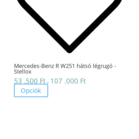
Mercedes-Benz R W251 hátsó légrugó -
Stellox
53 .500
Ft
107 .000
Ft
Ártartomány:
–
53
Opciók
.500 Ft
-
107
.000 Ft