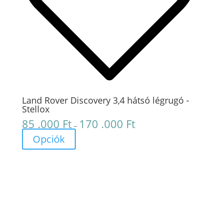
Land Rover Discovery 3,4 hátsó légrugó -
Stellox
85 .000
Ft
170 .000
Ft
Ártartomány:
–
85
Opciók
.000 Ft
-
170
.000 Ft