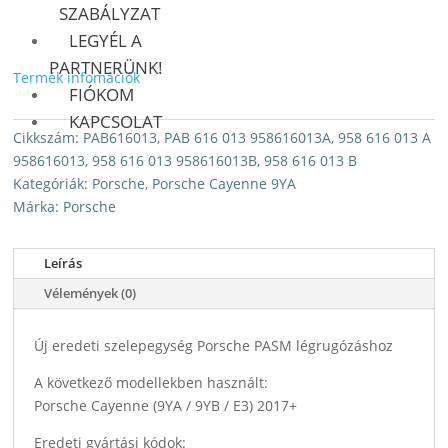
SZABÁLYZAT
LEGYÉL A
PARTNERÜNK!
Termék infomációk
FIÓKOM
KAPCSOLAT
Cikkszám:
PAB616013, PAB 616 013 958616013A, 958 616 013 A
958616013, 958 616 013 958616013B, 958 616 013 B
Kategóriák:
Porsche
,
Porsche Cayenne 9YA
Márka:
Porsche
Leírás
Vélemények (0)
Új eredeti szelepegység Porsche PASM légrugózáshoz
A következő modellekben használt:
Porsche Cayenne (9YA / 9YB / E3) 2017+
Eredeti gyártási kódok: