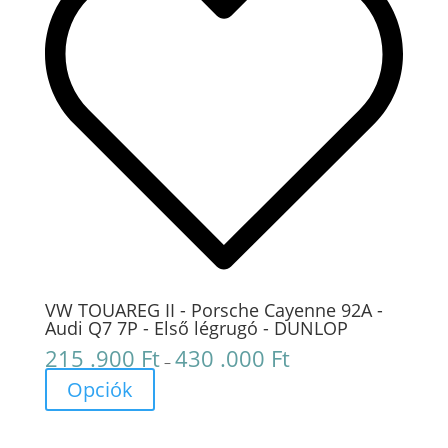
VW TOUAREG II - Porsche Cayenne 92A -
Audi Q7 7P - Első légrugó - DUNLOP
215 .900
Ft
430 .000
Ft
Ártartomány:
–
215
Opciók
.900 Ft
-