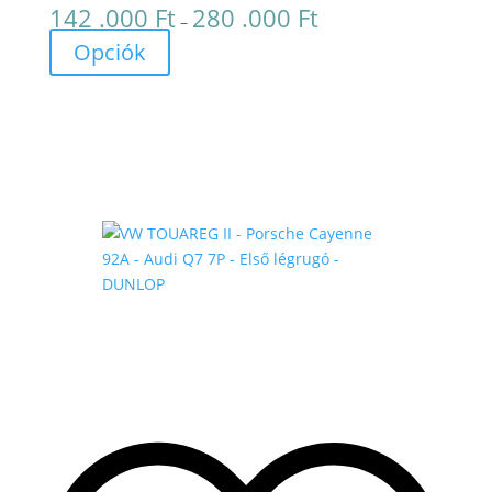
142 .000
Ft
280 .000
Ft
Ártartomány:
–
142
Opciók
.000 Ft
-
280
.000 Ft