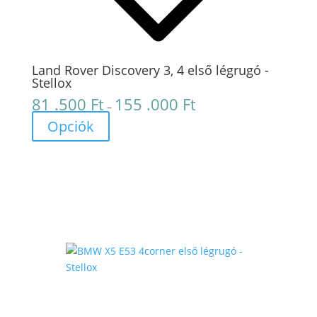
Land Rover Discovery 3, 4 első légrugó -
Stellox
81 .500
Ft
155 .000
Ft
Ártartomány:
–
81
Opciók
.500 Ft
-
155
.000 Ft