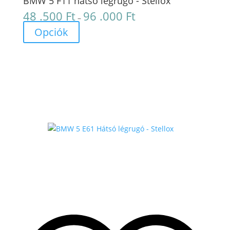
BMW 5 F11 hátsó légrugó - Stellox
48 .500
Ft
96 .000
Ft
Ártartomány:
–
48
Opciók
.500 Ft
-
96
.000 Ft