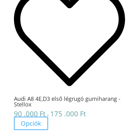
Audi A8 4E,D3 első légrugó gumiharang -
Stellox
90 .000
Ft
175 .000
Ft
Ártartomány:
–
90
Opciók
.000 Ft
-