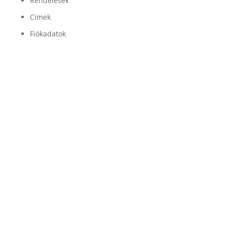
Rendelések
Címek
Fiókadatok
Minőség

Légrugóink és alkatrészeink minőségét a
legjobb beszállítók garantálják
Garancia

Légrugó alkatrészeinkre 100% garanciát
vállalunk
Szállítás

Az alkatrészeket GLS futárszolgálat szállítja ki