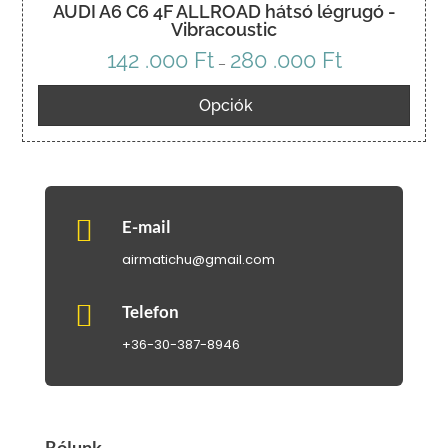
AUDI A6 C6 4F ALLROAD hátsó légrugó -
Vibracoustic
142 .000
Ft
280 .000
Ft
Ártartomány:
–
142
Opciók
.000 Ft
-
280
.000 Ft

E-mail
airmatichu@gmail.com

Telefon
+36-30-387-8946
Rólunk