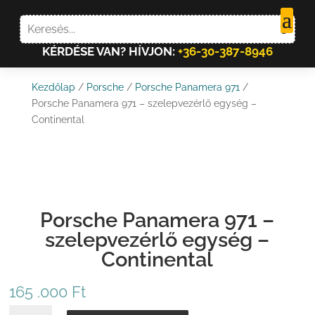
KÉRDÉSE VAN? HÍVJON:
+36-30-387-8946
Kezdőlap
/
Porsche
/
Porsche Panamera 971
/
Porsche Panamera 971 – szelepvezérlő egység –
Continental
Porsche Panamera 971 –
szelepvezérlő egység –
Continental
165 .000
Ft
PORSCHE