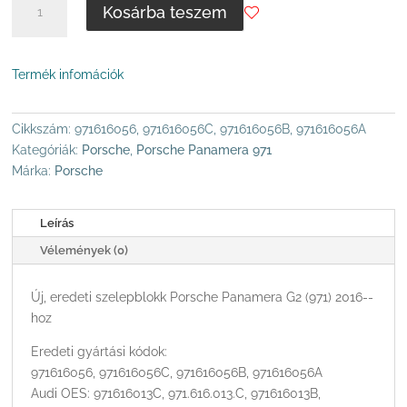
Kosárba teszem
PANAMERA
971
-
Termék infomációk
SZELEPVEZÉRLŐ
EGYSÉG
-
Cikkszám:
971616056, 971616056C, 971616056B, 971616056A
CONTINENTAL
Kategóriák:
Porsche
,
Porsche Panamera 971
MENNYISÉG
Márka:
Porsche
Leírás
Vélemények (0)
Új, eredeti szelepblokk Porsche Panamera G2 (971) 2016--
hoz
Eredeti gyártási kódok:
971616056, 971616056C, 971616056B, 971616056A
Audi OES: 971616013C, 971.616.013.C, 971616013B,