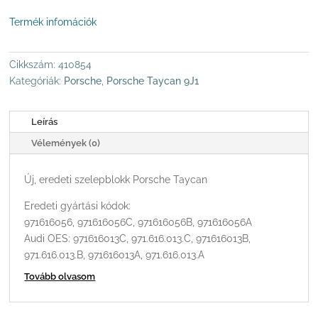
SZELEPTÖMB
Termék infomációk
MENNYISÉG
Cikkszám:
410854
Kategóriák:
Porsche
,
Porsche Taycan 9J1
Leírás
Vélemények (0)
Új, eredeti szelepblokk Porsche Taycan
Eredeti gyártási kódok:
971616056, 971616056C, 971616056B, 971616056A
Audi OES: 971616013C, 971.616.013.C, 971616013B,
971.616.013.B, 971616013A, 971.616.013.A
Tovább olvasom