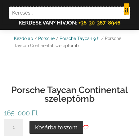
KÉRDÉSE VAN? HÍVJON:
+36-30-387-8946
Kezdőlap
/
Porsche
/
Porsche Taycan 9J1
/ Porsche
Taycan Continental szeleptömb
Porsche Taycan Continental
szeleptömb
165 .000
Ft
PORSCHE
Kosárba teszem
TAYCAN
CONTINENTAL