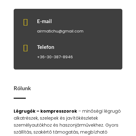
.000 Ft

E-mail
airmatichu@gmail.com

Telefon
+36-30-387-8946
Rólunk
Légrugók – kompresszorok
– minőségi légrugó
alkatrészek, szelepek és javítókészletek
személyautókhoz és haszonjárművekhez. Gyors
szállítás, szakértő támogatás, megbízható