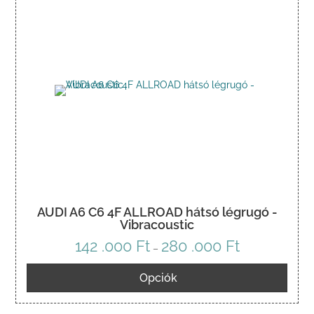
AUDI A6 C6 4F ALLROAD hátsó légrugó -
Vibracoustic
142 .000
Ft
280 .000
Ft
Ártartomány:
–
142
Opciók
.000 Ft
-
280