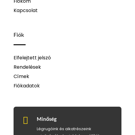
Fiókom
Kapcsolat
Fiók
Elfelejtett jelszó
Rendelések
Címek
Fiókadatok

Minőség
Légrugóink és alkatrészeink