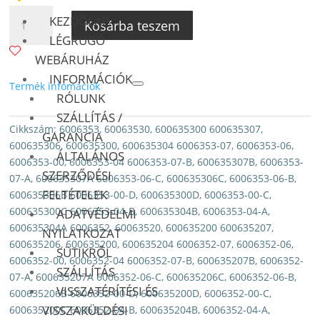
.000 Ft
TESLA
KEZDŐLAP
Kosárba teszem
S
LÉGRUGÓ
MODEL
WEBÁRUHÁZ
HÁTSÓ
INFORMÁCIÓK
LÉGRUGÓ
Termék infomációk
DUNLOP
RÓLUNK
MENNYISÉG
SZÁLLÍTÁS /
Cikkszám:
6006353, 60063530, 600635300 600635307,
GARANCIA
600635306, 600635300, 600635304 6006353-07, 6006353-06,
ÁLTALÁNOS
6006353-00, 6006353-04 6006353-07-B, 600635307B, 6006353-
SZERZŐDÉSI
07-A, 600635307A 6006353-06-C, 600635306C, 6006353-06-B,
FELTÉTELEK
600635306B 6006353-00-D, 600635300D, 6006353-00-C,
600635300C 6006353-04-B, 600635304B, 6006353-04-A,
ADATVÉDELMI
600635304A 6006352, 60063520, 600635200 600635207,
NYILATKOZAT
600635206, 600635200, 600635204 6006352-07, 6006352-06,
SÜTIKRŐL
6006352-00, 6006352-04 6006352-07-B, 600635207B, 6006352-
SZÁLLÍTÁS
07-A, 600635207A 6006352-06-C, 600635206C, 6006352-06-B,
VISSZATÉRÍTÉSI ÉS
600635206B 6006352-00-D, 600635200D, 6006352-00-C,
VISSZAKÜLDÉSI
600635200C 6006352-04-B, 600635204B, 6006352-04-A,