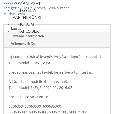
600635204A
SZABÁLYZAT
Kategóriák:
Tesla Motors
,
Tesla S model
LEGYÉL A
Márka:
Tesla
PARTNERÜNK!
FIÓKOM
Leírás
KAPCSOLAT
További információk
Vélemények (0)
Új Dunlop® hátsó levegős lengéscsillapító harmonikák
Tesla Model S-hez (5YJS)
Eredeti minőség és kivitel, beleértve a tömítést is.
A következő modellekben használt:
Tesla Model S (5YJS) 2012.02.-2016.03.
Eredeti sorozatszámok:
6006353, 60063530, 600635300
600635307, 600635306, 600635300, 600635304