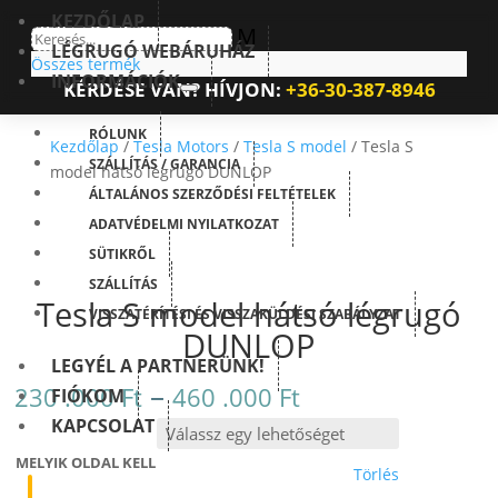
KEZDŐLAP
M
LÉGRUGÓ WEBÁRUHÁZ
Összes termék
INFORMÁCIÓK
KÉRDÉSE VAN? HÍVJON:
+36-30-387-8946
RÓLUNK
Kezdőlap
/
Tesla Motors
/
Tesla S model
/ Tesla S
SZÁLLÍTÁS / GARANCIA
model hátsó légrugó DUNLOP
ÁLTALÁNOS SZERZŐDÉSI FELTÉTELEK
ADATVÉDELMI NYILATKOZAT
SÜTIKRŐL
SZÁLLÍTÁS
Tesla S model hátsó légrugó
VISSZATÉRÍTÉSI ÉS VISSZAKÜLDÉSI SZABÁLYZAT
DUNLOP
LEGYÉL A PARTNERÜNK!
Ártartomány:
–
230 .000
Ft
460 .000
Ft
FIÓKOM
230
KAPCSOLAT
.000 Ft
-
MELYIK OLDAL KELL
Törlés
460