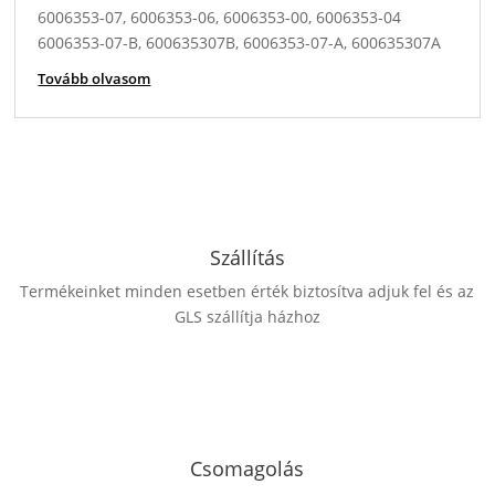
6006353-07, 6006353-06, 6006353-00, 6006353-04
6006353-07-B, 600635307B, 6006353-07-A, 600635307A
6006353-06-C, 600635306C, 6006353-06-B, 600635306B
Tovább olvasom
6006353-00-D, 600635300D, 6006353-00-C, 600635300C
6006353-04-B, 600635304B, 6006353-04-A, 600635304A
6006352, 60063520, 600635200
600635207, 600635206, 600635200, 600635204
6006352-07, 6006352-06, 6006352-00, 6006352-04
6006352-07-B, 600635207B, 6006352-07-A, 600635207A
6006352-06-C, 600635206C, 6006352-06-B, 600635206B
Szállítás
6006352-00-D, 600635200D, 6006352-00-C, 600635200C
Termékeinket minden esetben érték biztosítva adjuk fel és az
6006352-04-B, 600635204B, 6006352-04-A, 600635204A
GLS szállítja házhoz
Csomagolás