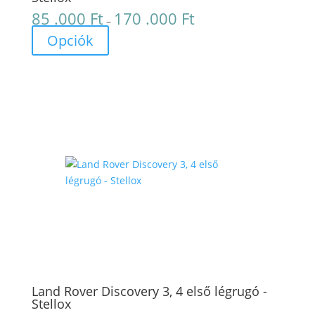
85 .000
Ft
170 .000
Ft
Ártartomány:
–
85
Opciók
.000 Ft
-
170
.000 Ft
Land Rover Discovery 3, 4 első légrugó -
Stellox