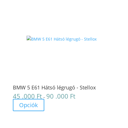
96
.000 Ft
BMW 5 E61 Hátsó légrugó - Stellox
45 .000
Ft
90 .000
Ft
Ártartomány:
–
45
Opciók
.000 Ft
-
90