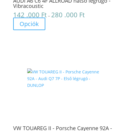
AUDI A6 C6 4F ALLROAD hátsó légrugó -
Vibracoustic
142 .000
Ft
280 .000
Ft
Ártartomány:
–
142
Opciók
.000 Ft
-
280
.000 Ft
VW TOUAREG II - Porsche Cayenne 92A -