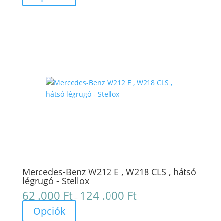
.500 Ft
-
107
.000 Ft
Mercedes-Benz W212 E , W218 CLS , hátsó
légrugó - Stellox
62 .000
Ft
124 .000
Ft
Ártartomány:
–
62
Opciók
.000 Ft