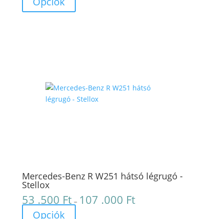
Opciók
.000 Ft
-
175
.000 Ft
Mercedes-Benz R W251 hátsó légrugó -
Stellox
53 .500
Ft
107 .000
Ft
Ártartomány:
–
53
Opciók