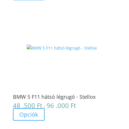
-
124
.000 Ft
BMW 5 F11 hátsó légrugó - Stellox
48 .500
Ft
96 .000
Ft
Ártartomány:
–
48
Opciók
.500 Ft
-