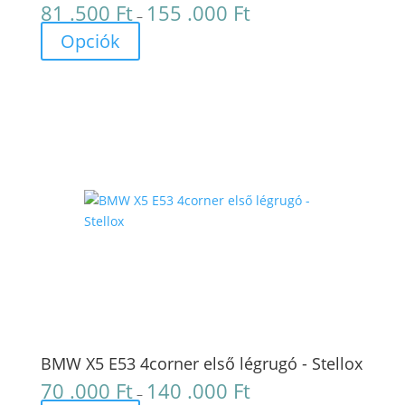
81 .500
Ft
155 .000
Ft
Ártartomány:
–
81
Opciók
.500 Ft
-
155
.000 Ft
BMW X5 E53 4corner első légrugó - Stellox
70 .000
Ft
140 .000
Ft
Ártartomány:
–