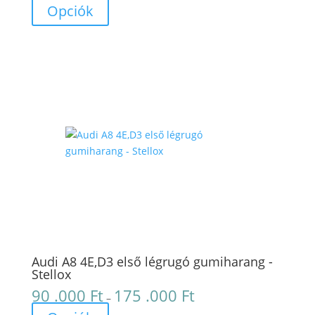
70
Opciók
.000 Ft
-
140
.000 Ft
Audi A8 4E,D3 első légrugó gumiharang -
Stellox
90 .000
Ft
175 .000
Ft
Ártartomány:
–
90