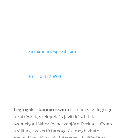
.000 Ft
E-mail

airmatichu@gmail.com
Telefon

+36-30-387-8946
Rólunk
Légrugók – kompresszorok
– minőségi légrugó
alkatrészek, szelepek és javítókészletek
személyautókhoz és haszonjárművekhez. Gyors
szállítás, szakértő támogatás, megbízható
megoldások légrugós futóművek javításához.