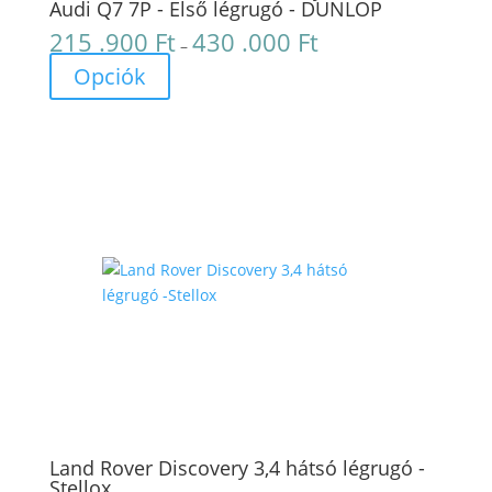
Audi Q7 7P - Első légrugó - DUNLOP
215 .900
Ft
430 .000
Ft
Ártartomány:
–
215
Opciók
.900 Ft
-
430
.000 Ft
Land Rover Discovery 3,4 hátsó légrugó -
Stellox