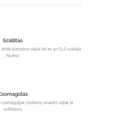
Szállítás
ték biztosítva adjuk fel és az GLS szállítja
házhoz
Csomagolás
somagoljuk, törékeny áruként adjuk át
szállításra