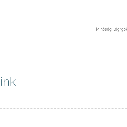
Minőségi légrgó
ink