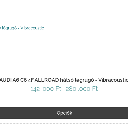
AUDI A6 C6 4F ALLROAD hátsó légrugó - Vibracousti
142 .000
Ft
280 .000
Ft
Ártartomány:
–
142
.000 Ft
-
Opciók
280
.000 Ft