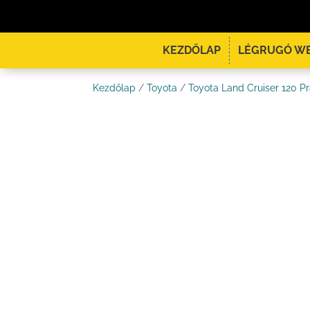
KEZDŐLAP
LÉGRUGÓ W
Kezdőlap
/
Toyota
/
Toyota Land Cruiser 120 P