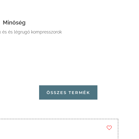
Minőség
k és és légrugó kompresszorok
ÖSSZES TERMÉK