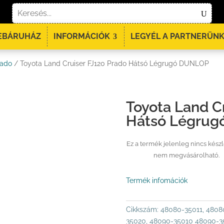
EBÁRUHÁZ
INFORMÁCIÓK
LEGYÉL A PARTNERÜNK
rado
/ Toyota Land Cruiser FJ120 Prado Hátsó Légrugó DUNLOP
Toyota Land C
Hátsó Légru
Ez a termék jelenleg nincs kész
nem megvásárolható.
Termék infomációk
Cikkszám:
48080-35011, 4808
35020, 48090-35010 48090-3