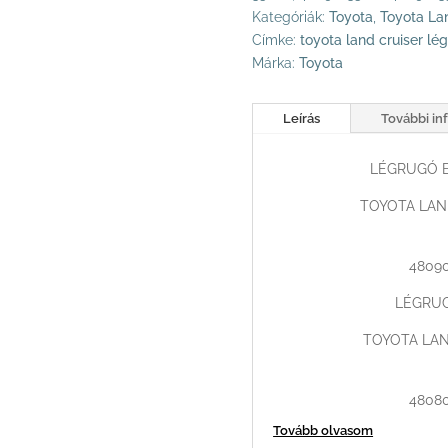
Kategóriák:
Toyota
,
Toyota La
Címke:
toyota land cruiser lé
Márka:
Toyota
Leírás
További in
LÉGRUGÓ B
TOYOTA LAND
48090
LÉGRUG
TOYOTA LAN
48080
Tovább olvasom