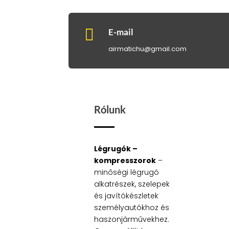

E-mail
airmatichu@gmail.com
Rólunk
Légrugók –
kompresszorok
–
minőségi légrugó
alkatrészek, szelepek
és javítókészletek
személyautókhoz és
haszonjárművekhez.