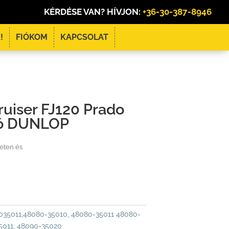
KÉRDÉSE VAN? HÍVJON:
+36-30-387-8946
!
FIÓKOM
KAPCSOLAT
ruiser FJ120 Prado
gó DUNLOP
leten és
035011,48080-35010, 48080-35011 48080-
5011, 48090-35020