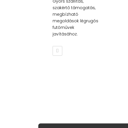
Gyors szállítás,
szakértő támogatás,
megbízható
megoldások légrugós
futóművek
javításához.