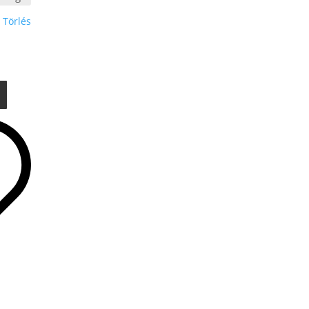
.000 Ft
-
Törlés
565
.000 Ft