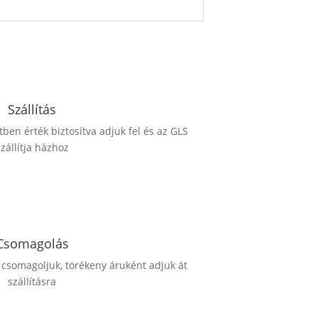
Szállítás
en érték biztosítva adjuk fel és az GLS
szállítja házhoz
Csomagolás
somagoljuk, törékeny áruként adjuk át
szállításra