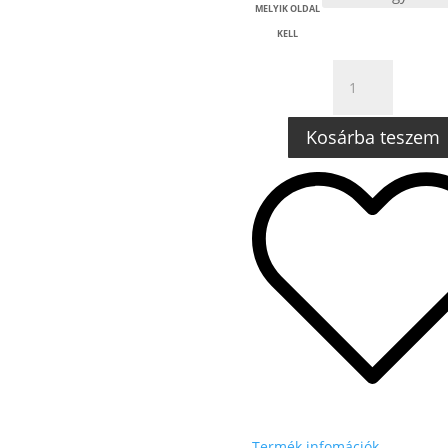
MELYIK OLDAL
KELL
AUDI
A6
AVANT,
Kosárba teszem
ALLROAD
/
4F
ELSŐ
LÉGRUGÓ
DUNLOP
MENNYISÉG
Termék infomációk