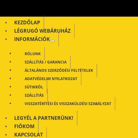
KEZDŐLAP
LÉGRUGÓ WEBÁRUHÁZ
INFORMÁCIÓK
RÓLUNK
SZÁLLÍTÁS / GARANCIA
ÁLTALÁNOS SZERZŐDÉSI FELTÉTELEK
ADATVÉDELMI NYILATKOZAT
SÜTIKRŐL
SZÁLLÍTÁS
VISSZATÉRÍTÉSI ÉS VISSZAKÜLDÉSI SZABÁLYZAT
LEGYÉL A PARTNERÜNK!
FIÓKOM
KAPCSOLAT