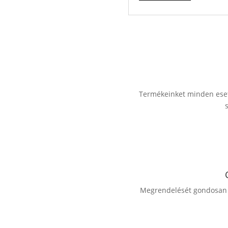
Termékeinket minden esetb
Megrendelését gondosan c