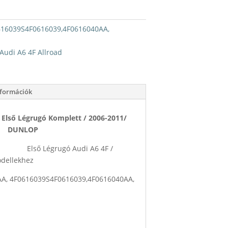
616039S4F0616039,4F0616040AA,
Audi A6 4F Allroad
nformációk
Első Légrugó Komplett / 2006-2011/
DUNLOP
ó Audi A6 4F /
odellekhez
AA, 4F0616039S4F0616039,4F0616040AA,