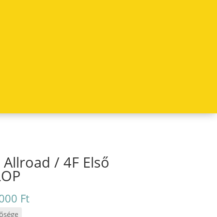
 Allroad / 4F Első
LOP
Ártartomány:
.000
Ft
285