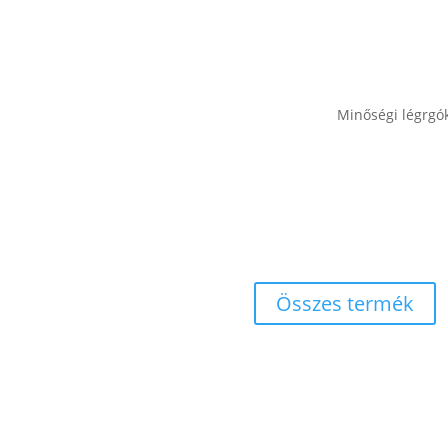
Minőségi légrgó
Összes termék