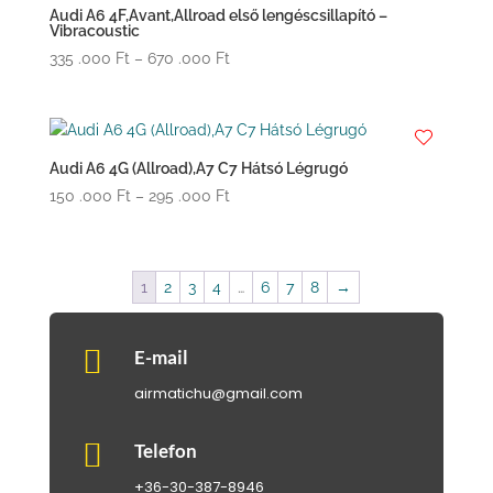
.000 Ft
Audi A6 4F,Avant,Allroad első lengéscsillapító –
Vibracoustic
Ártartomány:
335 .000
Ft
–
670 .000
Ft
335
.000 Ft
-
670
Audi A6 4G (Allroad),A7 C7 Hátsó Légrugó
.000 Ft
Ártartomány:
150 .000
Ft
–
295 .000
Ft
150
.000 Ft
-
1
2
3
4
…
6
7
8
→
295
.000 Ft

E-mail
airmatichu@gmail.com

Telefon
+36-30-387-8946