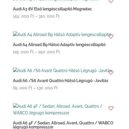
-
253
Audi A3 8V Első lengéscsillapító Magnetec
.000 Ft
Ártartomány:
155 .000
Ft
–
310 .000
Ft
155
.000 Ft
-
310
Audi A4 Allroad B9 Hátsó Adaptív lengéscsillapító
.000 Ft
Ártartomány:
125 .000
Ft
–
250 .000
Ft
125
.000 Ft
-
250
Audi A6 /S6 Avant Quattro Hátsó Légrugó -Javítás
.000 Ft
Ártartomány:
65 .000
Ft
–
130 .000
Ft
65
.000 Ft
-
130
.000 Ft
Audi A6 4F / Sedan, Allroad, Avant, Quattro / WABCO
légrugó kompresszor