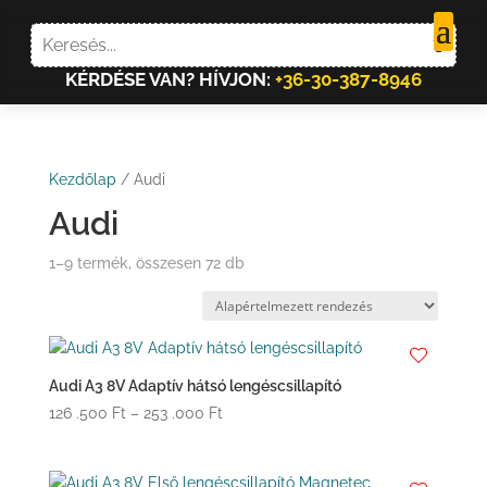
KÉRDÉSE VAN? HÍVJON:
+36-30-387-8946
Kezdőlap
/ Audi
Audi
1–9 termék, összesen 72 db
Audi A3 8V Adaptív hátsó lengéscsillapító
Ártartomány:
126 .500
Ft
–
253 .000
Ft
126
.500 Ft