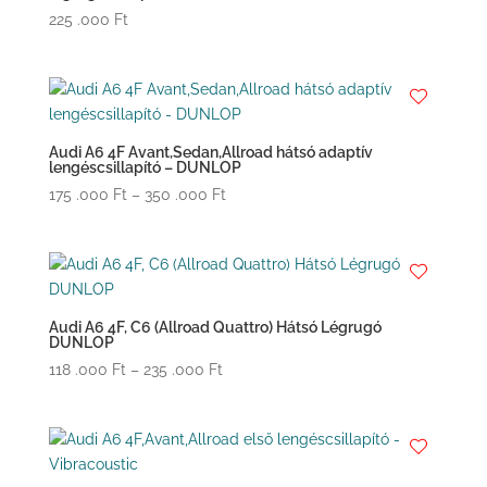
225 .000
Ft
Audi A6 4F Avant,Sedan,Allroad hátsó adaptív
lengéscsillapító – DUNLOP
Ártartomány:
175 .000
Ft
–
350 .000
Ft
175
.000 Ft
-
350
.000 Ft
Audi A6 4F, C6 (Allroad Quattro) Hátsó Légrugó
DUNLOP
Ártartomány:
118 .000
Ft
–
235 .000
Ft
118
.000 Ft
-
235