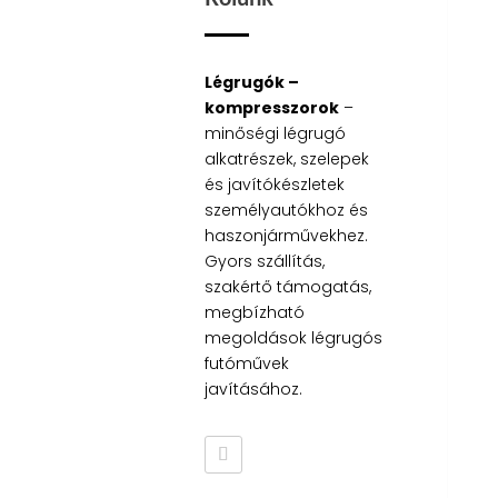
Légrugók –
kompresszorok
–
minőségi légrugó
alkatrészek, szelepek
és javítókészletek
személyautókhoz és
haszonjárművekhez.
Gyors szállítás,
szakértő támogatás,
megbízható
megoldások légrugós
futóművek
javításához.