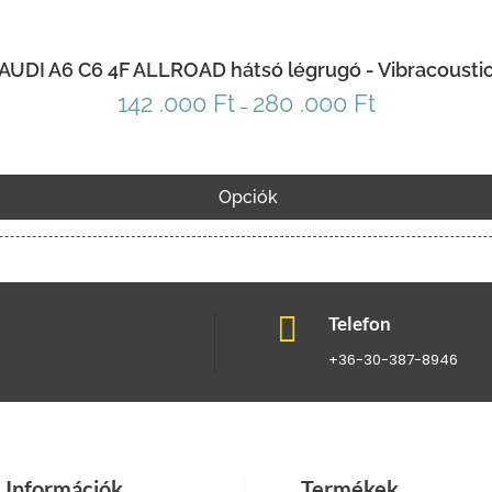
AUDI A6 C6 4F ALLROAD hátsó légrugó - Vibracousti
142 .000
Ft
280 .000
Ft
Ártartomány:
–
142
.000 Ft
-
Opciók
280
.000 Ft

Telefon
+36-30-387-8946
Információk
Termékek