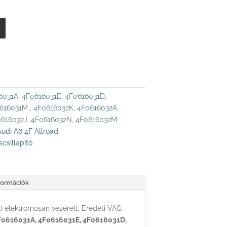
6031A, 4F0616031E, 4F0616031D,
616031M , 4F0616032K, 4F0616032A,
0616032J, 4F0616032N, 4F0616032M
Audi A6 4F Allroad
csillapító
formációk
) elektromosan vezérelt. Eredeti VAG-
0616031A, 4F0616031E, 4F0616031D,