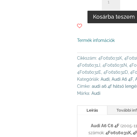
A6
C6
Kosárba teszem
4F
HÁTSÓ
LENGÉSCSILLAPÍTÓ
/
Termék infomációk
LÉGRUGÓS
VÁLTOZAT
Cikkszám:
4F0616031K, 4F061
MENNYISÉG
4F0616031J, 4F0616031N, 4F0
4F0616032E, 4F0616032D, 4F
Kategóriák:
Audi
,
Audi A6 4F
,
Címke:
audi a6 4f hátsó lengés
Márka:
Audi
Leírás
További in
Audi A6 C6 4F
(2005-11
számok:
4F0616031K, 4F