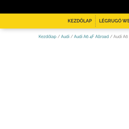
KEZDŐLAP
LÉGRUGÓ W
Kezdőlap
/
Audi
/
Audi A6 4F Allroad
/ Audi A6 