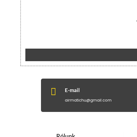

E-mail
airmatichu@gmail.com
Rólunk