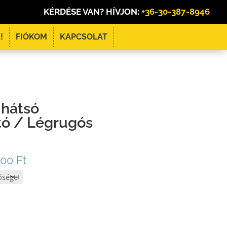
KÉRDÉSE VAN? HÍVJON:
+36-30-387-8946
!
FIÓKOM
KAPCSOLAT
 hátsó
ító / Légrugós
Ártartomány:
000
Ft
120
.000 Ft
-
240
.000 Ft