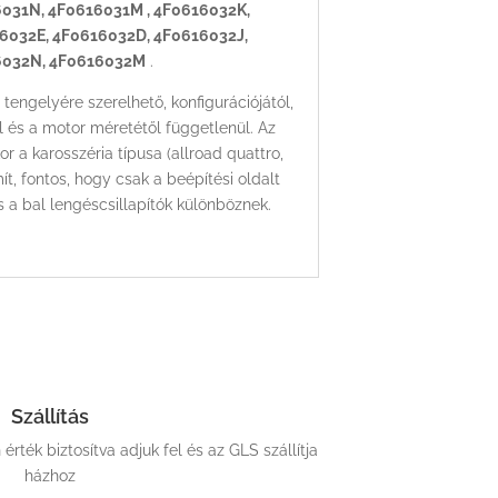
6031N, 4F0616031M , 4F0616032K,
6032E, 4F0616032D, 4F0616032J,
6032N, 4F0616032M
.
tengelyére szerelhető, konfigurációjától,
ól és a motor méretétől függetlenül. Az
or a karosszéria típusa (allroad quattro,
t, fontos, hogy csak a beépítési oldalt
és a bal lengéscsillapítók különböznek.
Szállítás
ték biztosítva adjuk fel és az GLS szállítja
házhoz