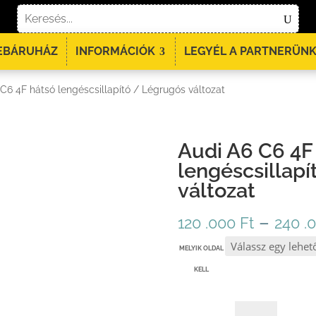
EBÁRUHÁZ
INFORMÁCIÓK
LEGYÉL A PARTNERÜNK
C6 4F hátsó lengéscsillapító / Légrugós változat
Audi A6 C6 4F
lengéscsillap
változat
–
120 .000
Ft
240 .
MELYIK OLDAL
KELL
AUDI