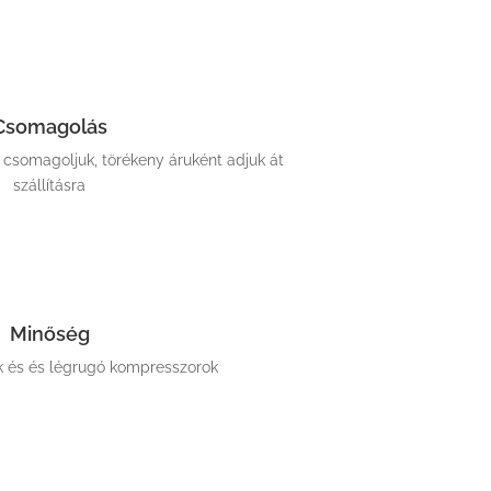
Csomagolás
somagoljuk, törékeny áruként adjuk át
szállításra
Minőség
k és és légrugó kompresszorok