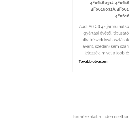
4F0616031J, 4F061
4F0616032A, 4F061
4F061
Audi A6 C6 4F jármű hátsó 
gyártási évétől, típusát
alkatrészek kiválasztásak
avant, szedán) sem számí
jelezzék, mivel a jobb 
Tovább olvasom
Termékeinket minden esetben ér