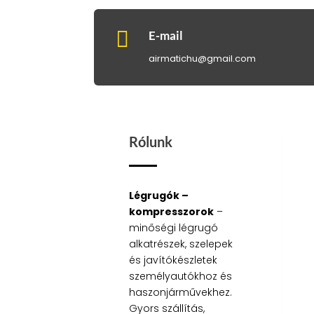

E-mail
airmatichu@gmail.com
Rólunk
Légrugók –
kompresszorok
–
minőségi légrugó
alkatrészek, szelepek
és javítókészletek
személyautókhoz és
haszonjárművekhez.
Gyors szállítás,