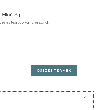
Minőség
k és és légrugó kompresszorok
ÖSSZES TERMÉK