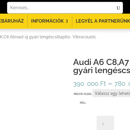
EBÁRUHÁZ
INFORMÁCIÓK
LEGYÉL A PARTNERÜNK
,C8 Allroad új gyári lengéscsillapító- Vibracoustic
Audi A6 C8,A7 
gyári lengéscs
–
390 .000
Ft
780 
MELYIK OLDAL
KELL
AUDI
A6