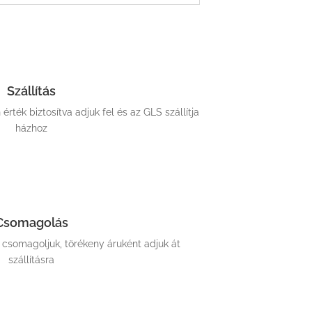
Szállítás
ték biztosítva adjuk fel és az GLS szállítja
házhoz
Csomagolás
somagoljuk, törékeny áruként adjuk át
szállításra