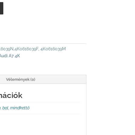
16039N,4K0616039F, 4K0616039M
Audi A7 4K
Vélemények (0)
mációk
b
,
bal
,
mindkettő