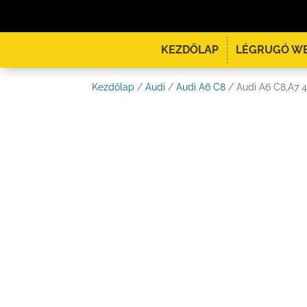
KEZDŐLAP
LÉGRUGÓ W
Kezdőlap
/
Audi
/
Audi A6 C8
/ Audi A6 C8,A7 4K