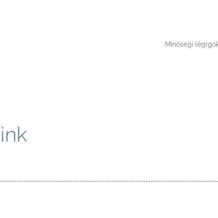
Minőségi légrgó
ink