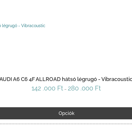
AUDI A6 C6 4F ALLROAD hátsó légrugó - Vibracousti
142 .000
Ft
280 .000
Ft
Ártartomány:
–
142
.000 Ft
-
Opciók
280
.000 Ft