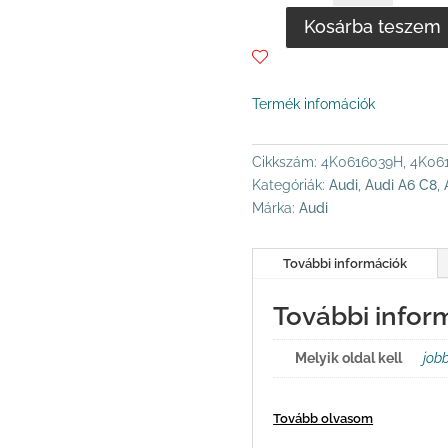
C8,A7
Kosárba teszem
4K,C8
ALLROAD
ÚJ
GYÁRI
Termék infomációk
LENGÉSCSILLAPÍTÓ-
VIBRACOUSTIC
Cikkszám:
4K0616039H, 4K06
MENNYISÉG
Kategóriák:
Audi
,
Audi A6 C8
,
Márka:
Audi
További információk
További infor
Melyik oldal kell
job
Tovább olvasom