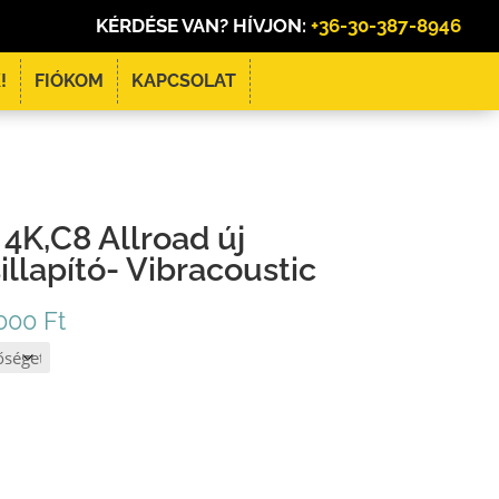
KÉRDÉSE VAN? HÍVJON:
+36-30-387-8946
!
FIÓKOM
KAPCSOLAT
4K,C8 Allroad új
illapító- Vibracoustic
Ártartomány:
.000
Ft
390
.000 Ft
-
780
.000 Ft