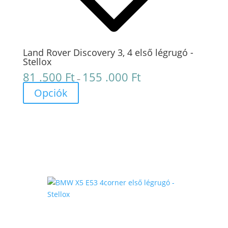
Land Rover Discovery 3, 4 első légrugó -
Stellox
81 .500
Ft
155 .000
Ft
Ártartomány:
–
81
Opciók
.500 Ft
-
155
.000 Ft