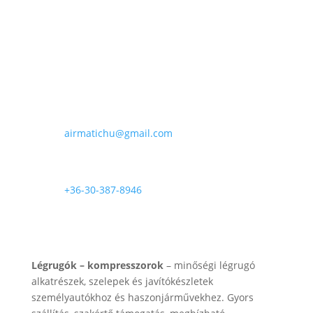
90
.000 Ft
E-mail

airmatichu@gmail.com
Telefon

+36-30-387-8946
Rólunk
Légrugók – kompresszorok
– minőségi légrugó
alkatrészek, szelepek és javítókészletek
személyautókhoz és haszonjárművekhez. Gyors