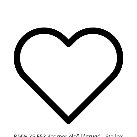
BMW X5 E53 4corner első légrugó - Stellox