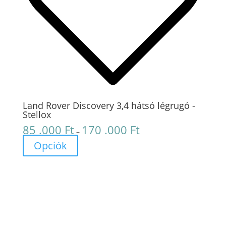
Land Rover Discovery 3,4 hátsó légrugó -
Stellox
85 .000
Ft
170 .000
Ft
Ártartomány:
–
85
Opciók
.000 Ft
-
170
.000 Ft