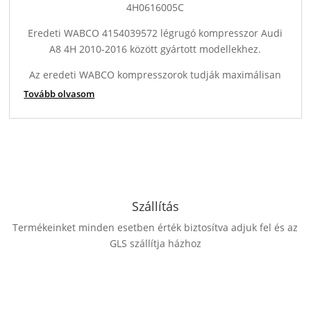
4H0616005C
Eredeti WABCO 4154039572 légrugó kompresszor Audi
A8 4H 2010-2016 között gyártott modellekhez.
Az eredeti WABCO kompresszorok tudják maximálisan
biztosítani az Ön légrugós felfüggesztésének
Tovább olvasom
üzembiztos működését. Az eredeti WABCO
kompresszorok egyedei azonosítóval rendelkeznek,
Óvakodjon a drága utánzatoktól,azok használata további
hibát okozhat a légrugós futómű müködésében.
Informálódjon Nálunk!
Szállítás
A kompresszor reléjét a kompresszoregység beszerelése
után ki kell cserélni, mert a meghibásodás megszünteti
Termékeinket minden esetben érték biztosítva adjuk fel és az
a termék jótállását. A kompresszor telepítésekor
GLS szállítja házhoz
javasoljuk, hogy ellenőrizze a teljes légrugózást
bármilyen szivárgás esetén. A kompresszor
meghibásodásának leggyakoribb oka a légrugó rendszer
szivárgása, valószínűleg az egyik légrugóban. A szivárgó