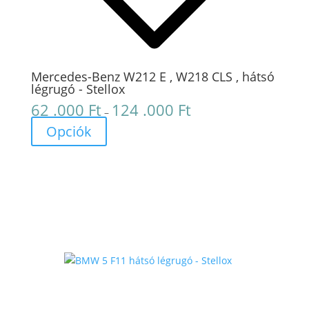
Mercedes-Benz W212 E , W218 CLS , hátsó
légrugó - Stellox
62 .000
Ft
124 .000
Ft
Ártartomány:
–
62
Opciók
.000 Ft
-
124
.000 Ft