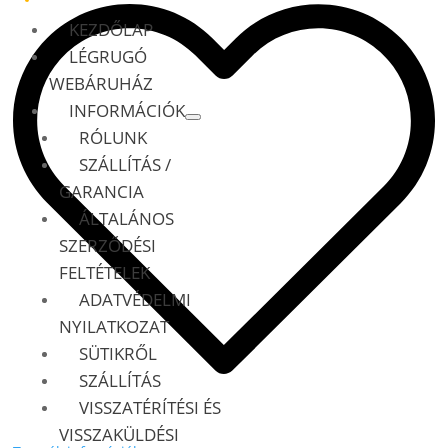
4H
KEZDŐLAP
LÉGRUGÓ
KOMPRESSZOR
LÉGRUGÓ
WABCO
WEBÁRUHÁZ
MENNYISÉG
INFORMÁCIÓK
RÓLUNK
SZÁLLÍTÁS /
GARANCIA
ÁLTALÁNOS
SZERZŐDÉSI
FELTÉTELEK
ADATVÉDELMI
NYILATKOZAT
SÜTIKRŐL
SZÁLLÍTÁS
VISSZATÉRÍTÉSI ÉS
VISSZAKÜLDÉSI