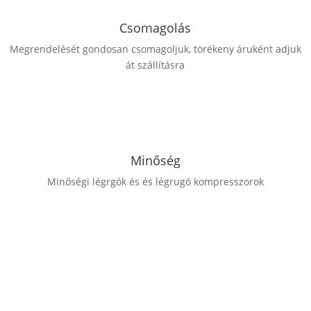
légrugókat azonnal cserélni kell az optimális
kompresszor teljesítmény fenntartása érdekében.
Csomagolás
Megrendelését gondosan csomagoljuk, törékeny áruként adjuk
át szállításra
Minőség
Minőségi légrgók és és légrugó kompresszorok