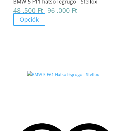
BMW 5 F11 hátsó légrugó - Stellox
48 .500
Ft
96 .000
Ft
Ártartomány:
–
48
Opciók
.500 Ft
-
96
.000 Ft