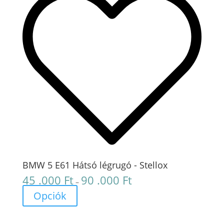
BMW 5 E61 Hátsó légrugó - Stellox
45 .000
Ft
90 .000
Ft
Ártartomány:
–
45
Opciók
.000 Ft
-