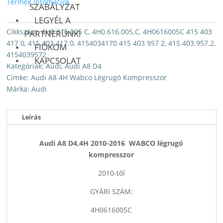
Termék infomációk
SZABÁLYZAT
LEGYÉL A
Cikkszám:
4H0 616 005 C, 4H0.616.005.C, 4H0616005C 415 403
PARTNERÜNK!
417 0, 415.403.417.0, 4154034170 415 403 957 2, 415.403.957.2,
FIÓKOM
4154039572
KAPCSOLAT
Kategóriák:
Audi
,
Audi A8 D4
Címke:
Audi A8 4H Wabco Légrugó Kompresszor
Márka:
Audi
Leírás
Audi A8 D4,4H 2010-2016 WABCO légrugó
kompresszor
2010-től
GYÁRI SZÁM:
4H0616005C