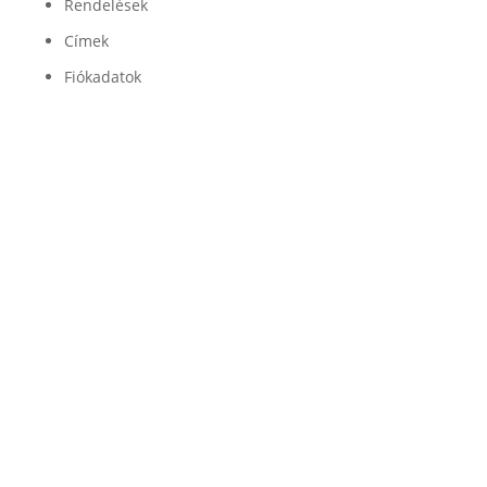
Rendelések
Címek
Fiókadatok
Minőség

Légrugóink és alkatrészeink minőségét a
legjobb beszállítók garantálják
Garancia

Légrugó alkatrészeinkre 100% garanciát
vállalunk
Szállítás

Az alkatrészeket GLS futárszolgálat szállítja ki