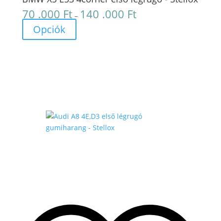
70 .000
Ft
140 .000
Ft
Ártartomány:
–
70
Opciók
.000 Ft
-
140
.000 Ft