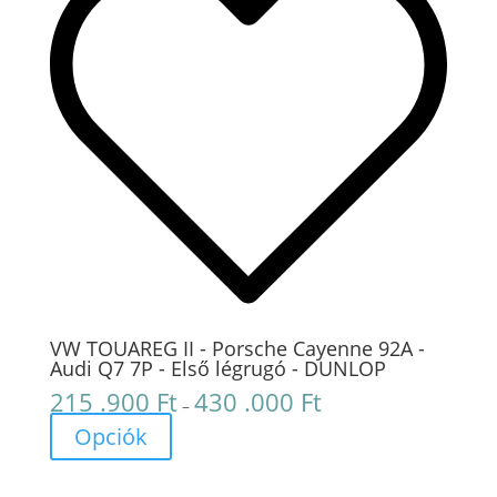
VW TOUAREG II - Porsche Cayenne 92A -
Audi Q7 7P - Első légrugó - DUNLOP
215 .900
Ft
430 .000
Ft
Ártartomány:
–
215
Opciók
.900 Ft
-