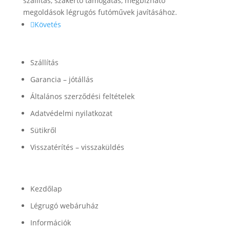
szállítás, szakértő támogatás, megbízható
megoldások légrugós futóművek javításához.
Követés
Információk
Szállítás
Garancia – jótállás
Általános szerződési feltételek
Adatvédelmi nyilatkozat
Sütikről
Visszatérítés – visszaküldés
Termékek
Kezdőlap
Légrugó webáruház
Információk