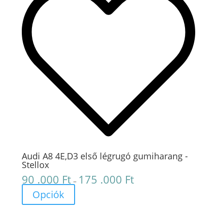
Audi A8 4E,D3 első légrugó gumiharang -
Stellox
90 .000
Ft
175 .000
Ft
Ártartomány:
–
90
Opciók
.000 Ft
-