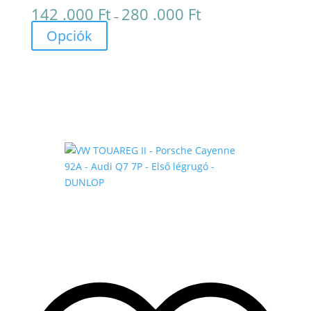
142 .000
Ft
280 .000
Ft
Ártartomány:
–
142
Opciók
.000 Ft
-
280
.000 Ft