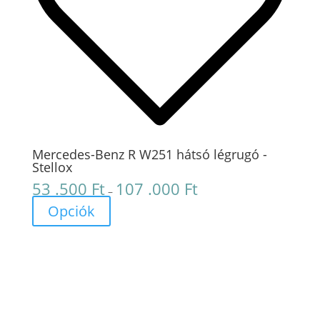
Mercedes-Benz R W251 hátsó légrugó -
Stellox
53 .500
Ft
107 .000
Ft
Ártartomány:
–
53
Opciók
.500 Ft
-
107
.000 Ft