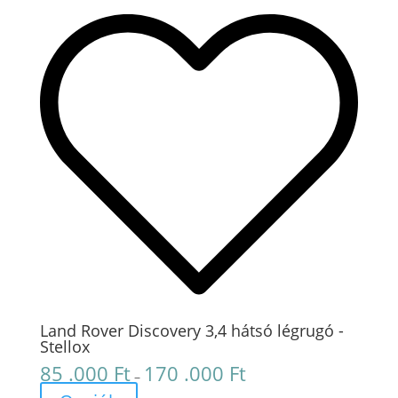
Land Rover Discovery 3,4 hátsó légrugó -
Stellox
85 .000
Ft
170 .000
Ft
Ártartomány:
–
85