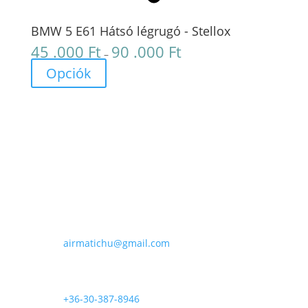
BMW 5 E61 Hátsó légrugó - Stellox
45 .000
Ft
90 .000
Ft
Ártartomány:
–
45
Opciók
.000 Ft
-
90
.000 Ft
E-mail

airmatichu@gmail.com
Telefon

+36-30-387-8946