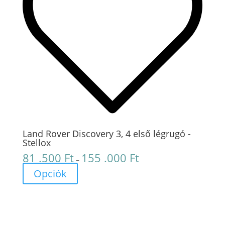
Land Rover Discovery 3, 4 első légrugó -
Stellox
81 .500
Ft
155 .000
Ft
Ártartomány:
–
81
Opciók
.500 Ft
-
155
.000 Ft