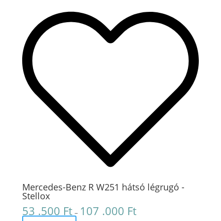
Mercedes-Benz R W251 hátsó légrugó -
Stellox
53 .500
Ft
107 .000
Ft
Ártartomány:
–