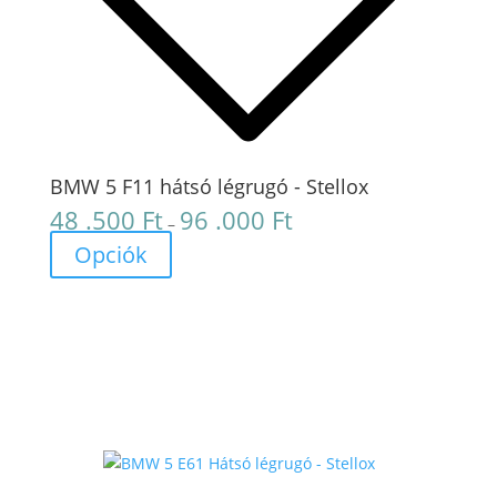
BMW 5 F11 hátsó légrugó - Stellox
48 .500
Ft
96 .000
Ft
Ártartomány:
–
48
Opciók
.500 Ft
-
96
.000 Ft