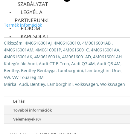
SZABÁLYZAT
LEGYÉL A
PARTNERÜNK!
Termék infomációk
FIÓKOM
KAPCSOLAT
Cikkszám:
4M0616001AJ, 4M0616001Q, 4M0616001AB ,
4M0616001AM, 4M0616001P, 4M0616001C, 4M0616001AA,
4M0616001AK, 4M0616001A, 4M0616001AD, 4M0616001AH
Kategóriák:
Audi
,
Audi GT E-Tron
,
Audi Q7 4M
,
Audi Q8 4M
,
Bentley
,
Bentley Bentayga
,
Lamborghini
,
Lamborghini Urus
,
VW
,
VW Touareg 4M
Márka:
Audi
,
Bentley
,
Lamborghini
,
Volkswagen
,
Wolkswagen
Leírás
További információk
Vélemények (0)