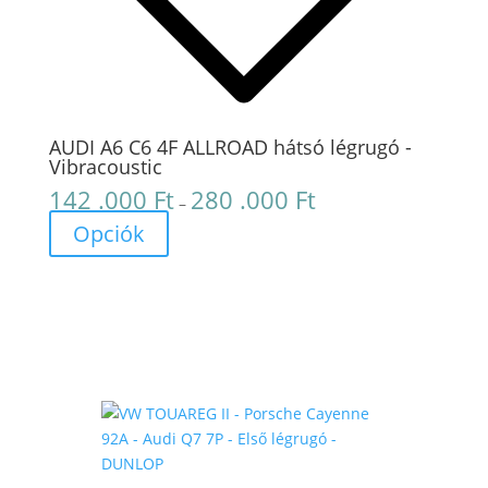
AUDI A6 C6 4F ALLROAD hátsó légrugó -
Vibracoustic
142 .000
Ft
280 .000
Ft
Ártartomány:
–
142
Opciók
.000 Ft
-
280
.000 Ft