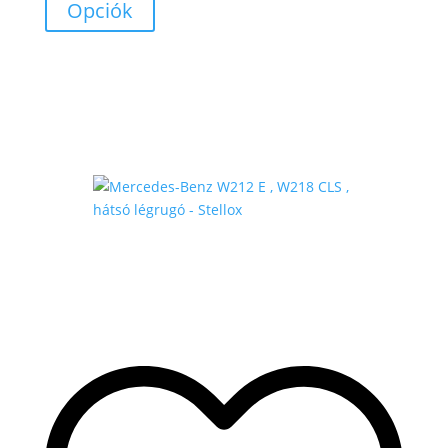
53
Opciók
.500 Ft
-
107
.000 Ft