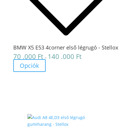
BMW X5 E53 4corner első légrugó - Stellox
70 .000
Ft
140 .000
Ft
Ártartomány:
–
70
Opciók
.000 Ft
-
140
.000 Ft