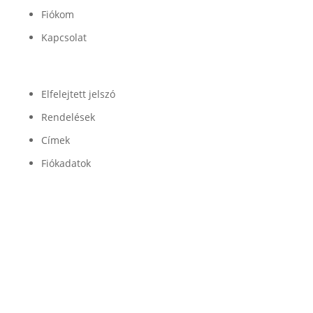
Fiókom
Kapcsolat
Fiók
Elfelejtett jelszó
Rendelések
Címek
Fiókadatok
Minőség

Légrugóink és alkatrészeink minőségét a
legjobb beszállítók garantálják