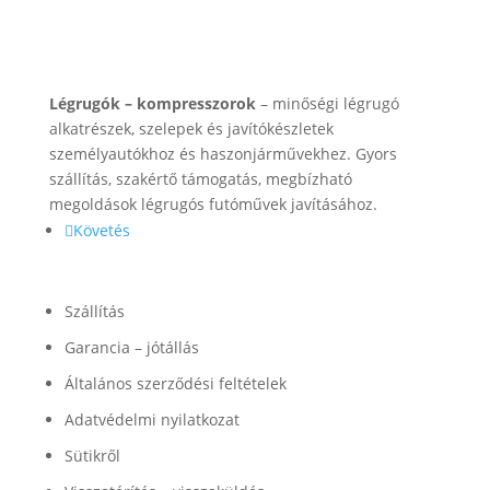
Rólunk
Légrugók – kompresszorok
– minőségi légrugó
alkatrészek, szelepek és javítókészletek
személyautókhoz és haszonjárművekhez. Gyors
szállítás, szakértő támogatás, megbízható
megoldások légrugós futóművek javításához.
Követés
Információk
Szállítás
Garancia – jótállás
Általános szerződési feltételek
Adatvédelmi nyilatkozat
Sütikről