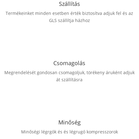
Szállítás
4M0616001AJ, 4M0616001Q, 4M0616001AB
, 4M0616001AM,
Termékeinket minden esetben érték biztosítva adjuk fel és az
4M0616001P, 4M0616001C, 4M0616001AA,
GLS szállítja házhoz
4M0616001AK,
4M0616001A, 4M0616001AD, 4M0616001AH
A beépítési oldalt, a kosárban tudja kiválasztani.
Csomagolás
Megrendelését gondosan csomagoljuk, törékeny áruként adjuk
át szállításra
Minőség
Minőségi légrgók és és légrugó kompresszorok