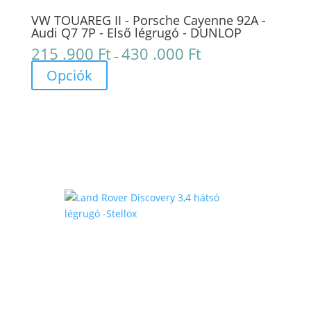
VW TOUAREG II - Porsche Cayenne 92A -
Audi Q7 7P - Első légrugó - DUNLOP
215 .900
Ft
430 .000
Ft
Ártartomány:
–
215
Opciók
.900 Ft
-
430
.000 Ft