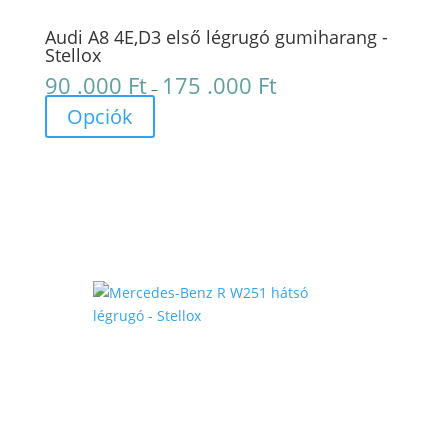
Audi A8 4E,D3 első légrugó gumiharang -
Stellox
90 .000
Ft
175 .000
Ft
Ártartomány:
–
90
Opciók
.000 Ft
-
175
.000 Ft