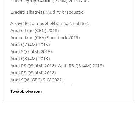
Hátsó légrugó AUDI Q7 (4M) 2015+-hoz
Eredeti alkatrész (Audi/Vibracoustic)
A következő modellekben használatos:
Audi e-tron (GEN) 2018+
Audi e-tron (GEA) Sportback 2019+
Audi Q7 (4M) 2015+
Audi SQ7 (4M) 2015+
Audi Q8 (4M) 2018+
Audi RS Q8 (4M) 2018+ Audi RS Q8 (4M) 2018+
Audi RS Q8 (4M) 2018+
Audi SQ8 (GEG) SUV 2022+
Audi Q8 e-tron (GET) Sportback 2022+
Tovább olvasom
Audi SQ8 e-tron (GEG) SUV 2022+
Bentley Bentayga,Lamborghini Urus,VW Touareg 4M
Eredeti gyártási kódok: 4M0616001AJ, 4M0616001AH ,
4M0616001AA, 4M0616001P, 4M0 616 001 AD, 4M0 616
001 AK