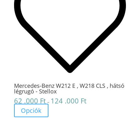
Mercedes-Benz W212 E , W218 CLS , hátsó
légrugó - Stellox
62 .000
Ft
124 .000
Ft
Ártartomány:
–
62
Opciók
.000 Ft
-
124
.000 Ft