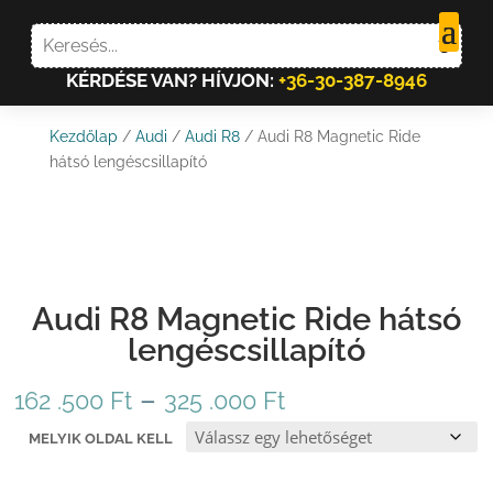
KÉRDÉSE VAN? HÍVJON:
+36-30-387-8946
Kezdőlap
/
Audi
/
Audi R8
/ Audi R8 Magnetic Ride
hátsó lengéscsillapító
Audi R8 Magnetic Ride hátsó
lengéscsillapító
Ártartomány:
–
162 .500
Ft
325 .000
Ft
162
MELYIK OLDAL KELL
.500 Ft
-