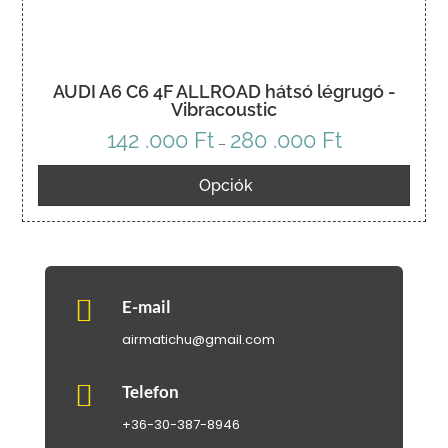
AUDI A6 C6 4F ALLROAD hátsó légrugó -
Vibracoustic
142 .000
Ft
280 .000
Ft
Ártartomány:
–
142
Opciók
.000 Ft
-
280
.000 Ft

E-mail
airmatichu@gmail.com

Telefon
+36-30-387-8946