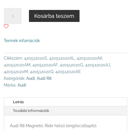
325
.000 Ft
AUDI
Kosárba teszem
R8
MAGNETIC
RIDE
HÁTSÓ
Termék infomációk
LENGÉSCSILLAPÍTÓ
MENNYISÉG
Cikkszám:
420512020S, 420512020AL, 420512020AK,
420512020AM, 420512020AF, 420512020G, 420512020AJ,
420512020M, 420512020Q, 420512020AE
Kategóriák:
Audi
,
Audi R8
Márka:
Audi
Leírás
További információk
Audi R8 Magnetic Ride hátsó lengéscsillapító.