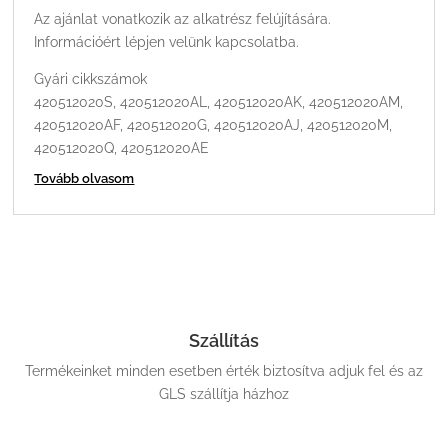
Az ajánlat vonatkozik az alkatrész felújítására.
Információért lépjen velünk kapcsolatba.
Gyári cikkszámok
420512020S, 420512020AL, 420512020AK, 420512020AM,
420512020AF, 420512020G, 420512020AJ, 420512020M,
420512020Q, 420512020AE
Tovább olvasom
Szállítás
Termékeinket minden esetben érték biztosítva adjuk fel és az
GLS szállítja házhoz