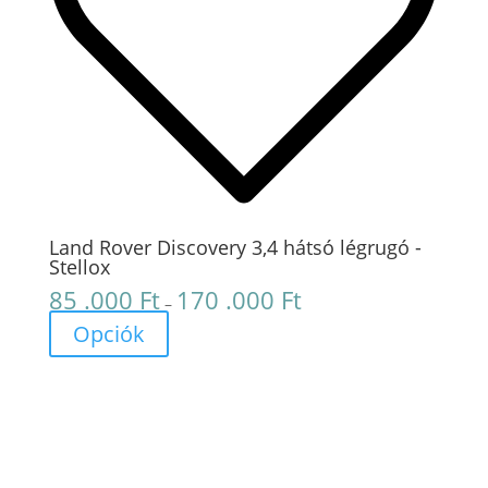
Land Rover Discovery 3,4 hátsó légrugó -
Stellox
85 .000
Ft
170 .000
Ft
Ártartomány:
–
85
Opciók
.000 Ft
-
170
.000 Ft