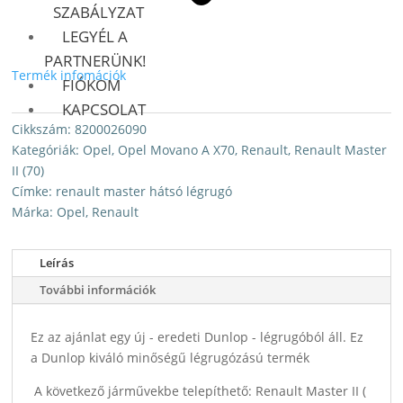
SZABÁLYZAT
LEGYÉL A
PARTNERÜNK!
Termék infomációk
FIÓKOM
KAPCSOLAT
Cikkszám:
8200026090
Kategóriák:
Opel
,
Opel Movano A X70
,
Renault
,
Renault Master
II (70)
Címke:
renault master hátsó légrugó
Márka:
Opel
,
Renault
Leírás
További információk
Ez az ajánlat egy új - eredeti Dunlop - légrugóból áll. Ez
a Dunlop kiváló minőségű légrugózású termék
A következő járművekbe telepíthető: Renault Master II (