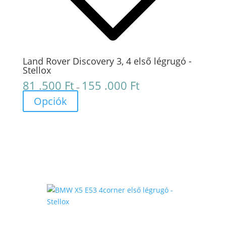
Land Rover Discovery 3, 4 első légrugó -
Stellox
81 .500
Ft
155 .000
Ft
Ártartomány:
–
81
Opciók
.500 Ft
-
155
.000 Ft