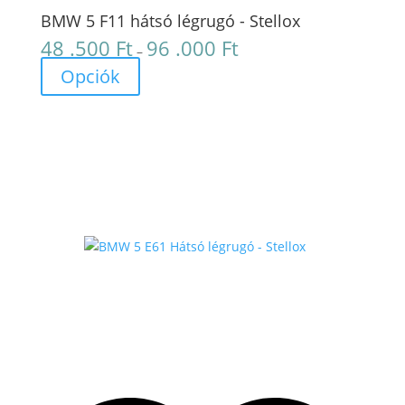
BMW 5 F11 hátsó légrugó - Stellox
48 .500
Ft
96 .000
Ft
Ártartomány:
–
48
Opciók
.500 Ft
-
96
.000 Ft