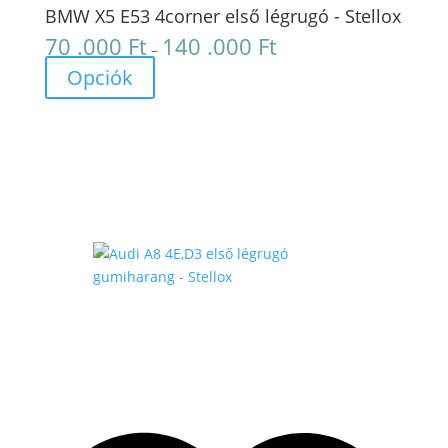
BMW X5 E53 4corner első légrugó - Stellox
70 .000
Ft
140 .000
Ft
Ártartomány:
–
70
Opciók
.000 Ft
-
140
.000 Ft