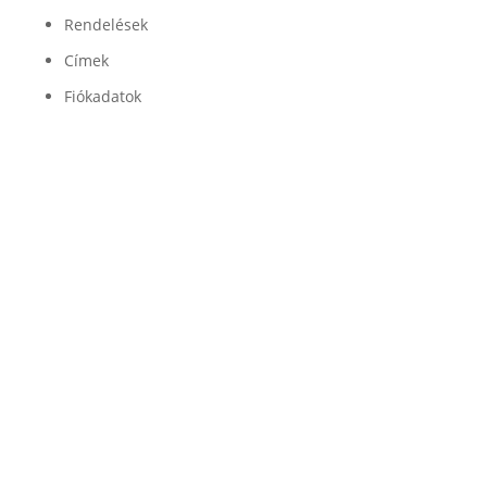
Rendelések
Címek
Fiókadatok
Minőség

Légrugóink és alkatrészeink minőségét a
legjobb beszállítók garantálják
Garancia

Légrugó alkatrészeinkre 100% garanciát
vállalunk
Szállítás

Az alkatrészeket GLS futárszolgálat szállítja ki