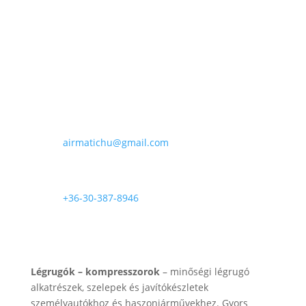
90
.000 Ft
E-mail

airmatichu@gmail.com
Telefon

+36-30-387-8946
Rólunk
Légrugók – kompresszorok
– minőségi légrugó
alkatrészek, szelepek és javítókészletek
személyautókhoz és haszonjárművekhez. Gyors