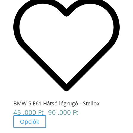
BMW 5 E61 Hátsó légrugó - Stellox
45 .000
Ft
90 .000
Ft
Ártartomány:
–
45
Opciók
.000 Ft
-