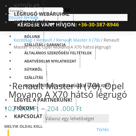
KEZDŐLAP
M
LÉGRUGÓ WEBÁRUHÁZ
Összes termék
INFORMÁCIÓK
KÉRDÉSE VAN? HÍVJON:
+36-30-387-8946
RÓLUNK
Kezdőlap
/
Renault
/
Renault Master II (70)
/ Renault
SZÁLLÍTÁS / GARANCIA
Master II (70), Opel Movano A X70 hátsó légrugó
ÁLTALÁNOS SZERZŐDÉSI FELTÉTELEK
ADATVÉDELMI NYILATKOZAT
SÜTIKRŐL
SZÁLLÍTÁS
Renault Master II (70), Opel
VISSZATÉRÍTÉSI ÉS VISSZAKÜLDÉSI SZABÁLYZAT
Movano A X70 hátsó légrugó
LEGYÉL A PARTNERÜNK!
Ártartomány:
–
102 .000
Ft
204 .000
Ft
FIÓKOM
102
KAPCSOLAT
.000 Ft
-
MELYIK OLDAL KELL
Törlés
204