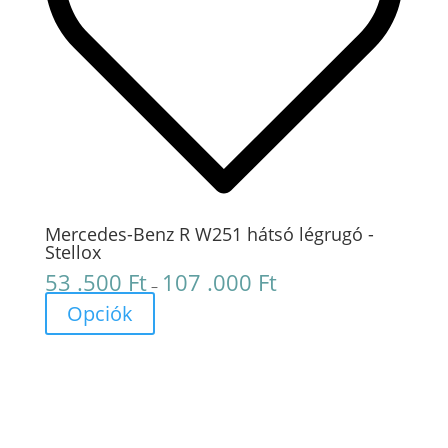
Mercedes-Benz R W251 hátsó légrugó -
Stellox
53 .500
Ft
107 .000
Ft
Ártartomány:
–
53
Opciók
.500 Ft
-
107
.000 Ft