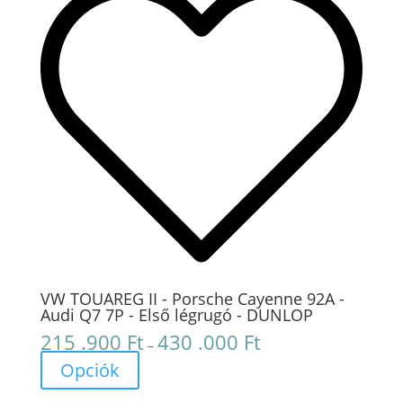
VW TOUAREG II - Porsche Cayenne 92A -
Audi Q7 7P - Első légrugó - DUNLOP
215 .900
Ft
430 .000
Ft
Ártartomány:
–
215
Opciók
.900 Ft