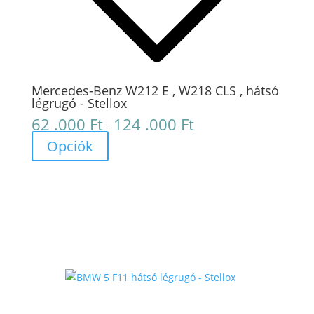
Mercedes-Benz W212 E , W218 CLS , hátsó
légrugó - Stellox
62 .000
Ft
124 .000
Ft
Ártartomány:
–
62
Opciók
.000 Ft
-
124
.000 Ft