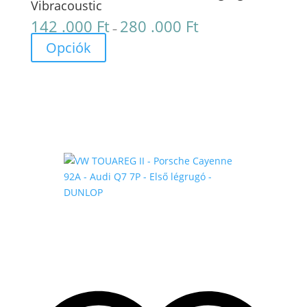
Vibracoustic
142 .000
Ft
280 .000
Ft
Ártartomány:
–
142
Opciók
.000 Ft
-
280
.000 Ft