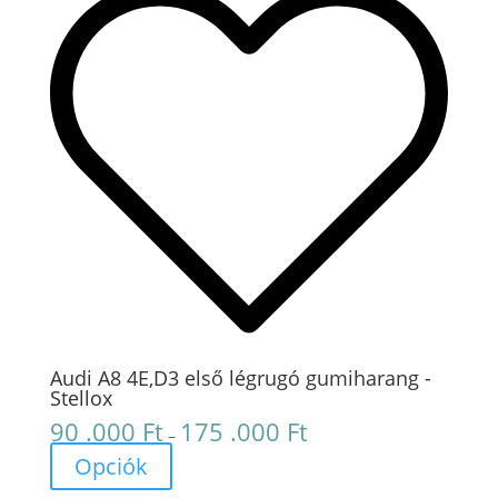
Audi A8 4E,D3 első légrugó gumiharang -
Stellox
90 .000
Ft
175 .000
Ft
Ártartomány:
–
90
Opciók
.000 Ft