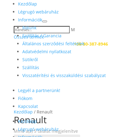
Kezdőlap
Légrugó webáruház
Információk
Rólunk
M
Szállítás / Garancia
Összes termék
Általános szerződési feltételek
Kérdése van? Hívjon:
+36-30-387-8946
Adatvédelmi nyilatkozat
Sütikről
Szállítás
Visszatérítési és visszaküldési szabályzat
Legyél a partnerünk!
Fiókom
Kapcsolat
Kezdőlap
/ Renault
Renault
Kezdőlap
Légrugó webáruház
Mind a(z) 5 találat megjelenítve