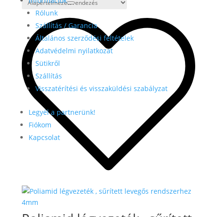
Információk
Rólunk
Szállítás / Garancia
Általános szerződési feltételek
Adatvédelmi nyilatkozat
Sütikről
Szállítás
Visszatérítési és visszaküldési szabályzat
Legyél a partnerünk!
Fiókom
Kapcsolat