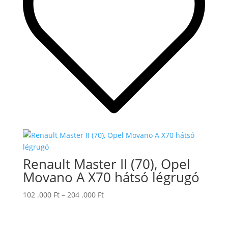
Renault Master II (70), Opel
Movano A X70 hátsó légrugó
Ártartomány:
102 .000
Ft
–
204 .000
Ft
102
.000 Ft