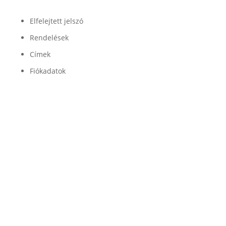
Fiók
Elfelejtett jelszó
Rendelések
Címek
Fiókadatok
Minőség

Légrugóink és alkatrészeink minőségét a
legjobb beszállítók garantálják
Garancia

Légrugó alkatrészeinkre 100% garanciát
vállalunk