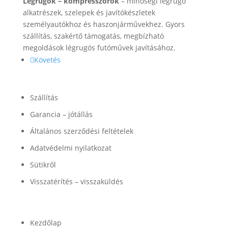
Légrugók – kompresszorok
– minőségi légrugó
alkatrészek, szelepek és javítókészletek
személyautókhoz és haszonjárművekhez. Gyors
szállítás, szakértő támogatás, megbízható
megoldások légrugós futóművek javításához.
Követés
Információk
Szállítás
Garancia – jótállás
Általános szerződési feltételek
Adatvédelmi nyilatkozat
Sütikről
Visszatérítés – visszaküldés
Termékek
Kezdőlap