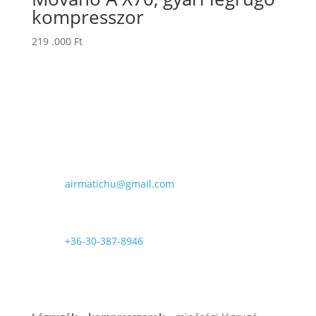
kompresszor
219 .000
Ft
E-mail

airmatichu@gmail.com
Telefon

+36-30-387-8946
Rólunk