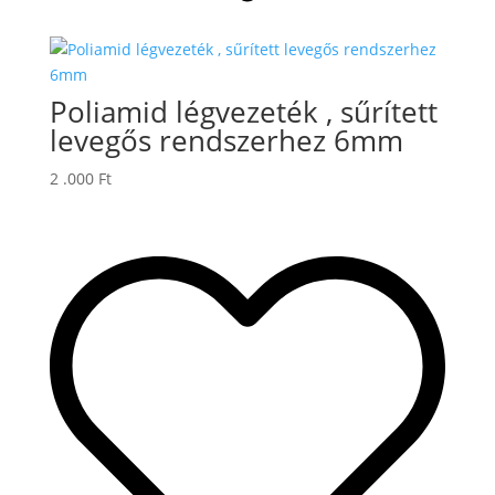
Poliamid légvezeték , sűrített
levegős rendszerhez 6mm
2 .000
Ft