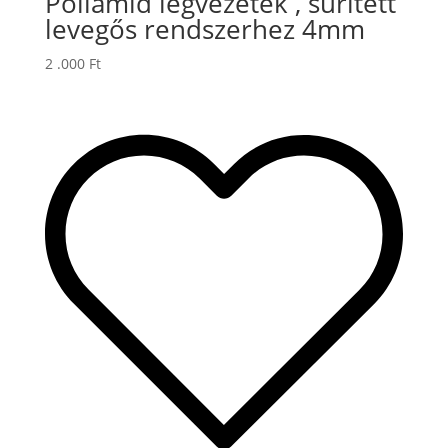
Poliamid légvezeték , sűrített
levegős rendszerhez 4mm
2 .000
Ft