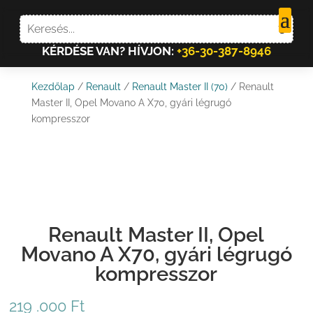
KÉRDÉSE VAN? HÍVJON:
+36-30-387-8946
Kezdőlap
/
Renault
/
Renault Master II (70)
/ Renault
Master II, Opel Movano A X70, gyári légrugó
kompresszor
Renault Master II, Opel
Movano A X70, gyári légrugó
kompresszor
219 .000
Ft