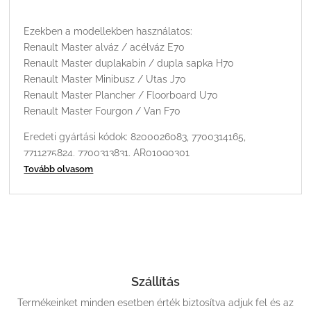
Ezekben a modellekben használatos:
Renault Master alváz / acélváz E70
Renault Master duplakabin / dupla sapka H70
Renault Master Minibusz / Utas J70
Renault Master Plancher / Floorboard U70
Renault Master Fourgon / Van F70
Eredeti gyártási kódok: 8200026083, 7700314165,
7711275824, 7700313831, AR01090301
Tovább olvasom
Dunlop: E216510011, E2 1651 00 11
Szállítás
Termékeinket minden esetben érték biztosítva adjuk fel és az