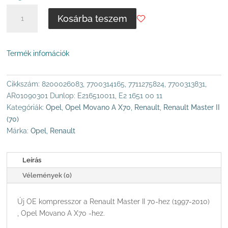
RENAULT
Kosárba teszem
MASTER
II,
OPEL
Termék infomációk
MOVANO
A
X70,
Cikkszám:
8200026083, 7700314165, 7711275824, 7700313831,
GYÁRI
AR01090301 Dunlop: E216510011, E2 1651 00 11
LÉGRUGÓ
Kategóriák:
Opel
,
Opel Movano A X70
,
Renault
,
Renault Master II
KOMPRESSZOR
(70)
MENNYISÉG
Márka:
Opel
,
Renault
Leírás
Vélemények (0)
Új OE kompresszor a Renault Master II 70-hez (1997-2010)
, Opel Movano A X70 -hez.