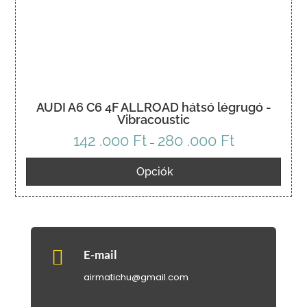
AUDI A6 C6 4F ALLROAD hátsó légrugó -
Vibracoustic
142 .000
Ft
280 .000
Ft
Ártartomány:
–
142
Opciók
.000 Ft
-
280
.000 Ft

E-mail
airmatichu@gmail.com