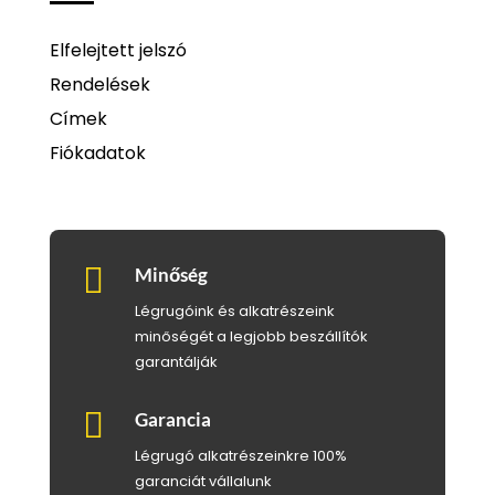
Elfelejtett jelszó
Rendelések
Címek
Fiókadatok

Minőség
Légrugóink és alkatrészeink
minőségét a legjobb beszállítók
garantálják

Garancia
Légrugó alkatrészeinkre 100%
garanciát vállalunk