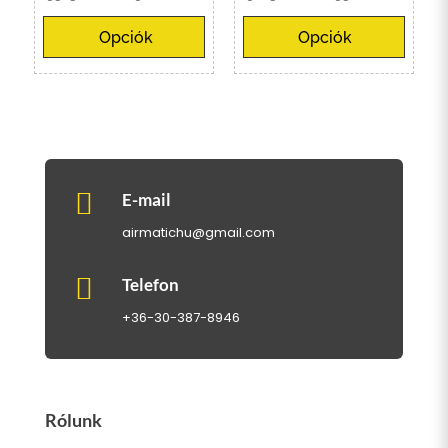
95
98
Opciók
Opciók
.500 Ft
.500 Ft
-
-
190
195
.000 Ft
.000 Ft

E-mail
airmatichu@gmail.com

Telefon
+36-30-387-8946
Rólunk