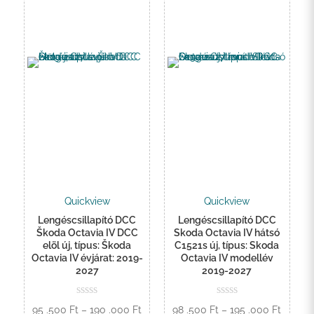
Quickview
Quickview
Lengéscsillapító DCC
Lengéscsillapító DCC
Škoda Octavia IV DCC
Skoda Octavia IV hátsó
elöl új, típus: Škoda
C1521s új, típus: Skoda
Octavia IV évjárat: 2019-
Octavia IV modellév
2027
2019-2027
Ártartomány:
Ártart
95 .500
Ft
–
190 .000
Ft
98 .500
Ft
–
195 .000
Ft