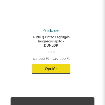
Quickview
Audi D3 Hátsó Légrugós
lengéscsillapító -
DUNLOP
Ártartomány:
372 .000
Ft
–
745 .000
Ft
372
Opciók
.000 Ft
-
745
.000 Ft