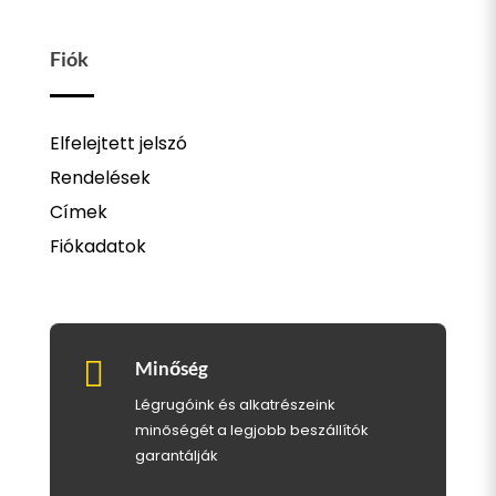
Fiók
Elfelejtett jelszó
Rendelések
Címek
Fiókadatok

Minőség
Légrugóink és alkatrészeink
minőségét a legjobb beszállítók
garantálják