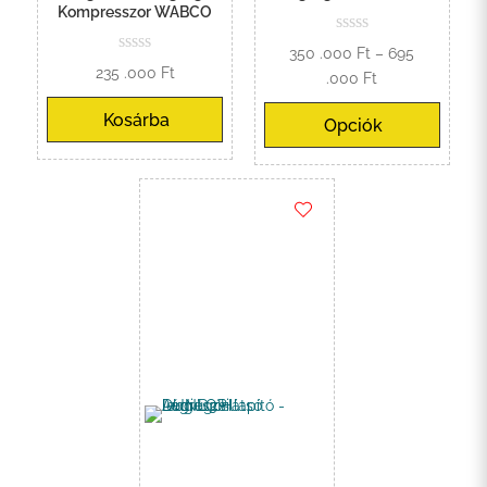
Kompresszor WABCO
350 .000
Ft
–
695
235 .000
Ft
Ártartomány:
.000
Ft
350
Kosárba
Opciók
.000 Ft
-
695
.000 Ft