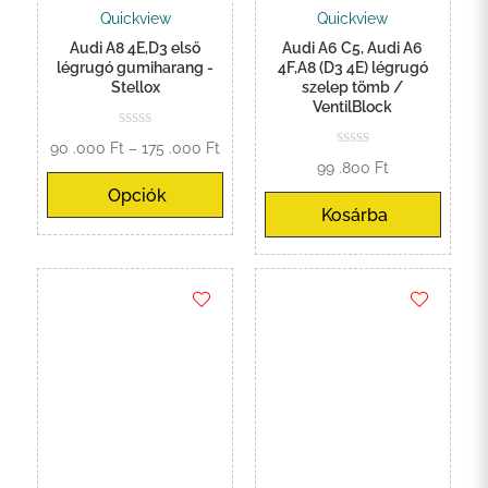
Quickview
Quickview
Audi A8 4E,D3 első
Audi A6 C5, Audi A6
légrugó gumiharang -
4F,A8 (D3 4E) légrugó
Stellox
szelep tömb /
VentilBlock
Ártartomány:
90 .000
Ft
–
175 .000
Ft
99 .800
Ft
90
Opciók
.000 Ft
Kosárba
-
175
.000 Ft