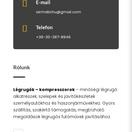

E-mail
airmatichu@gmail.com

Telefon
+36-30-387-8946
Rólunk
Légrugók – kompresszorok
– minőségi légrugó
alkatrészek, szelepek és javítókészletek
személyautókhoz és haszonjárművekhez. Gyors
szállítás, szakértő támogatás, megbízható
megoldások légrugós futóművek javításához.