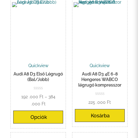
Quickview
Quickview
Audi A8 D3 Első Légrugó
Audi A8 D3 4E 6-8
(Bal/Jobb)
Hengeres WABCO
légrugó kompresszor
192 .000
Ft
–
384
225 .000
Ft
Ártartomány:
.000
Ft
192
Kosárba
Opciók
.000 Ft
-
384