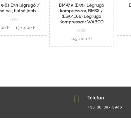
-ös E39 légrugó /
BMW 5 (E39), Légrugó
só bal, hátsó jobb
kompresszor, BMW 7
(E65/E66) Légrugó
Kompresszor WABCO
Ártartomány:
.000
Ft
–
130 .000
Ft
65
Opciók
145 .000
Ft
.000 Ft
-
Kosárba
130
.000 Ft

Telefon
+36-30-387-8946