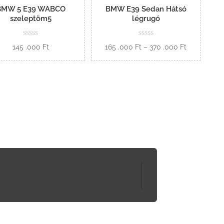
BMW 5 E39 WABCO
BMW E39 Sedan Hátsó
szeleptöm5
légrugó
Ártartomán
145 .000
Ft
165 .000
Ft
–
370 .000
Ft
165
Kosárba
Opciók
.000 Ft
-
370
.000 Ft