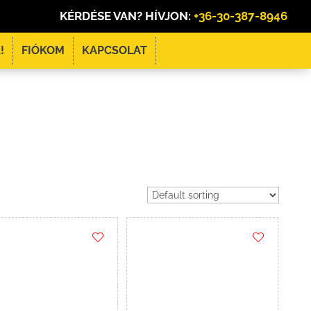
KÉRDÉSE VAN? HÍVJON:
+36-30-387-8946
!
FIÓKOM
KAPCSOLAT