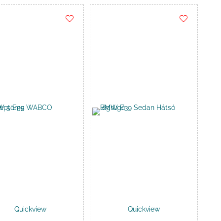
Kosárba
-
76
.000 Ft
Quickview
Quickview