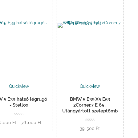
Quickview
Quickview
 5 E39 hátsó légrugó
BMW 5 E39,X5 E53
- Stellox
2Corner,7 E 65 ,
Utángyártott szeleptömb
Ártartomány:
8 .000
Ft
–
76 .000
Ft
39 .500
Ft
38
Opciók
.000 Ft