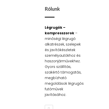
Rólunk
Légrugók –
kompresszorok
–
minőségi légrugó
alkatrészek, szelepek
és javítókészletek
személyautókhoz és
haszonjárművekhez.
Gyors szállítás,
szakértő támogatás,
megbízható
megoldások légrugós
futóművek
javításához.