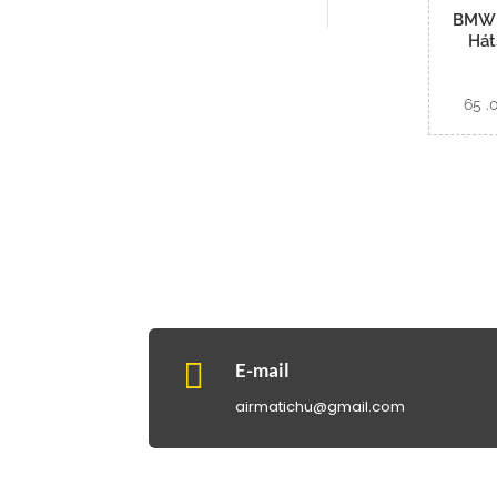
BMW 5
Hát
65 

E-mail
airmatichu@gmail.com