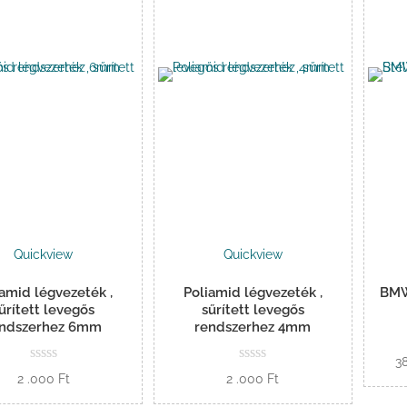
Quickview
Quickview
iamid légvezeték ,
Poliamid légvezeték ,
BMW
űrített levegős
sűrített levegős
endszerhez 6mm
rendszerhez 4mm
3
2 .000
Ft
2 .000
Ft