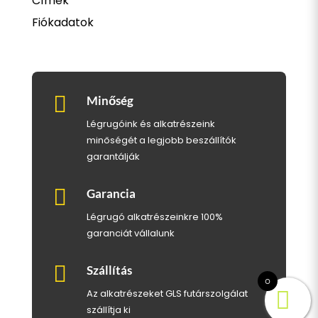
Címek
Fiókadatok

Minőség
Légrugóink és alkatrészeink
minőségét a legjobb beszállítók
garantálják

Garancia
Légrugó alkatrészeinkre 100%
garanciát vállalunk

Szállítás
0
Az alkatrészeket GLS futárszolgálat
szállítja ki