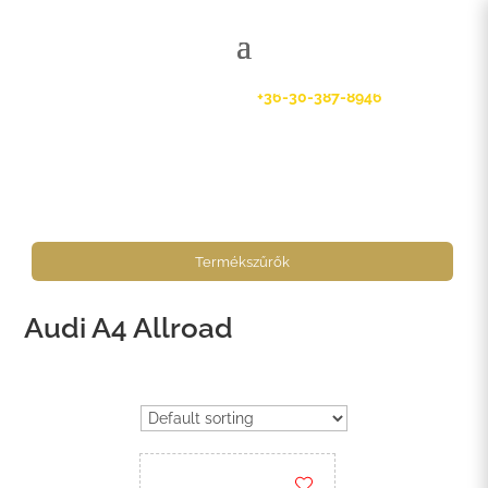
Kérdése van? Hívjon:
+36-30-387-8946
Termékszűrők
Audi A4 Allroad