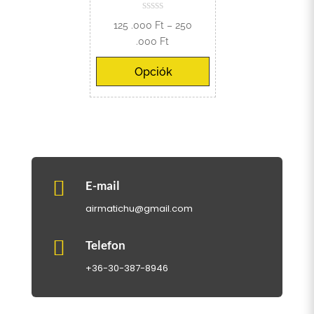
125 .000
Ft
–
250
Ártartomány:
.000
Ft
125
Opciók
.000 Ft
-
250
.000 Ft

E-mail
airmatichu@gmail.com

Telefon
+36-30-387-8946