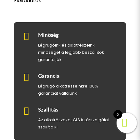
Fiókadatok

Minőség
Légrugóink és alkatrészeink
minőségét a legjobb beszállítók
garantálják

Garancia
Légrugó alkatrészeinkre 100%
garanciát vállalunk

Szállítás
0
Az alkatrészeket GLS futárszolgálat
szállítja ki