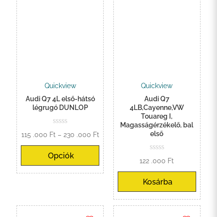
Quickview
Quickview
Audi Q7 4L első-hátsó
Audi Q7
légrugó DUNLOP
4LB,Cayenne,VW
Touareg I,
Magasságérzékelő, bal
első
Ártartomány:
115 .000
Ft
–
230 .000
Ft
115
Opciók
.000 Ft
122 .000
Ft
-
230
Kosárba
.000 Ft