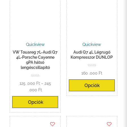
Quickview
Quickview
VW Touareg 7L-Audi Q7
Audi Q7 4L Légrugó
4L-Porsche Cayenne
Kompresszor DUNLOP
9PA hátsó
lengéscsillapító
160 .000
Ft
125 .000
Ft
–
245
Opciók
Ártartomány:
.000
Ft
125
Opciók
.000 Ft
-
245
.000 Ft