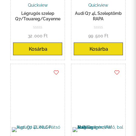
Quickview
Quickview
Légrugós szelep
Audi Q7 4L Szeleptömb
Q7/Touareg/Cayenne
RAPA
32 .000
Ft
99 .500
Ft
Kosárba
Kosárba