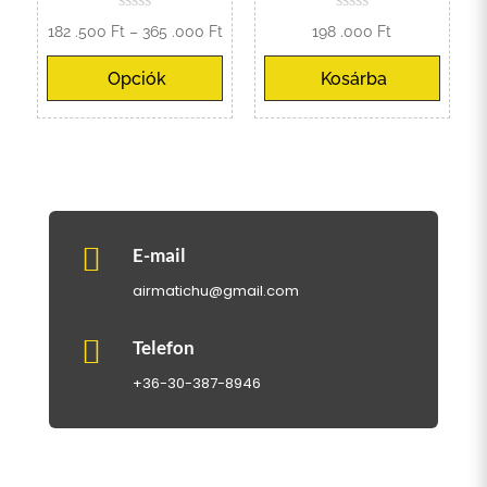
Ártartomány:
182 .500
Ft
–
365 .000
Ft
198 .000
Ft
182
Opciók
Kosárba
.500 Ft
-
365
.000 Ft

E-mail
airmatichu@gmail.com

Telefon
+36-30-387-8946