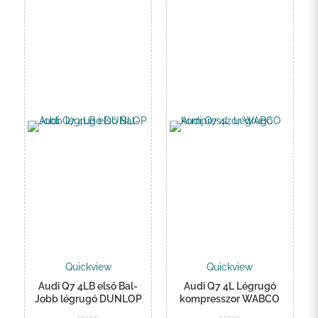
Quickview
Quickview
Audi Q7 4LB első Bal-
Audi Q7 4L Légrugó
Jobb légrugó DUNLOP
kompresszor WABCO