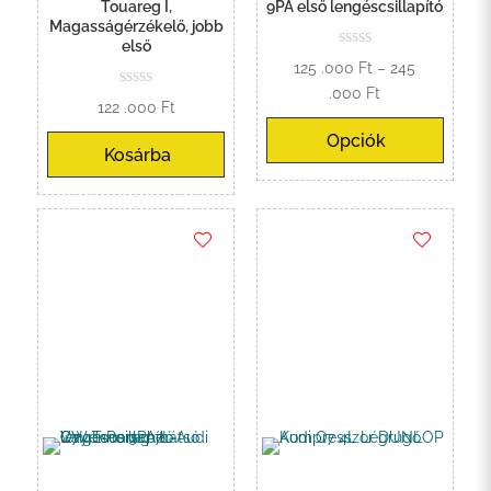
Touareg I,
9PA első lengéscsillapító
Magasságérzékelő, jobb
első
125 .000
Ft
–
245
Ártartomány:
.000
Ft
122 .000
Ft
125
Opciók
.000 Ft
Kosárba
-
245
.000 Ft