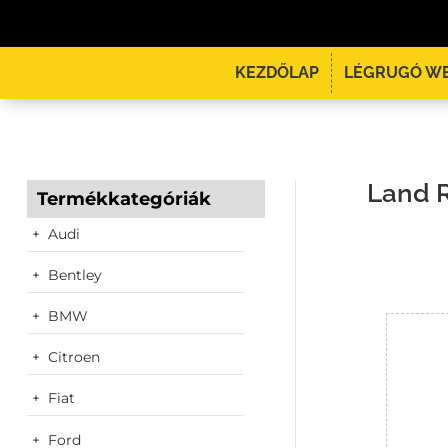
KEZDŐLAP
LÉGRUGÓ W
Land R
Termékkategóriák
Audi
Bentley
BMW
Citroen
Fiat
Ford