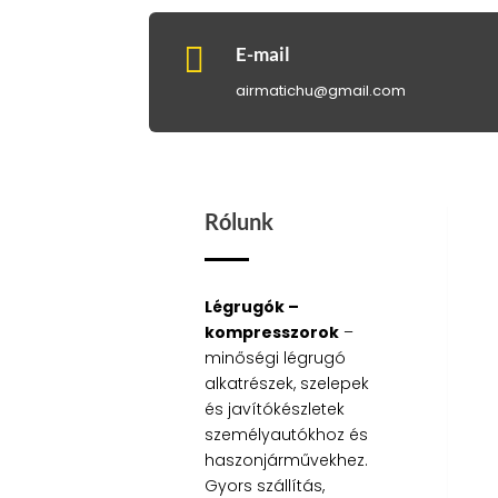

E-mail
airmatichu@gmail.com
Rólunk
Légrugók –
kompresszorok
–
minőségi légrugó
alkatrészek, szelepek
és javítókészletek
személyautókhoz és
haszonjárművekhez.
Gyors szállítás,