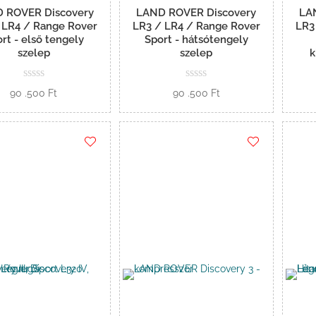
 ROVER Discovery
LAND ROVER Discovery
LA
 LR4 / Range Rover
LR3 / LR4 / Range Rover
LR3
rt - első tengely
Sport - hátsótengely
szelep
szelep
k
90 .500
Ft
90 .500
Ft
Kosárba
Kosárba