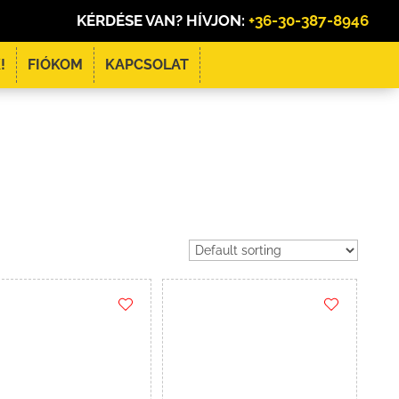
KÉRDÉSE VAN? HÍVJON:
+36-30-387-8946
!
FIÓKOM
KAPCSOLAT