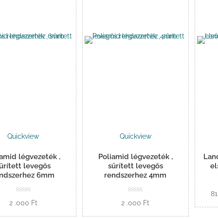
Quickview
Quickview
iamid légvezeték ,
Poliamid légvezeték ,
Land
űrített levegős
sűrített levegős
el
endszerhez 6mm
rendszerhez 4mm
81
2 .000
Ft
2 .000
Ft