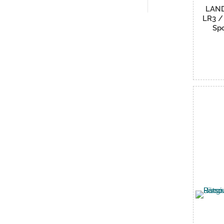
LAND
LR3 /
Spo