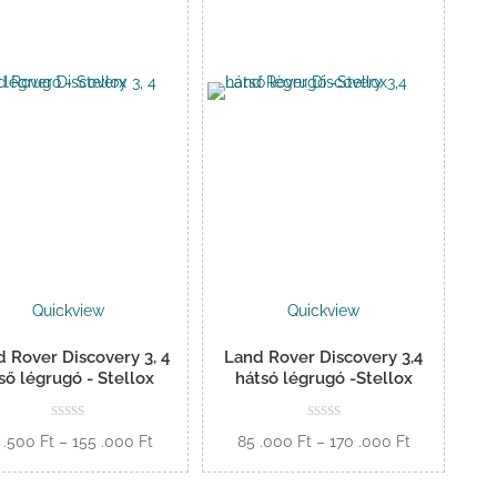
Quickview
Quickview
 Rover Discovery 3, 4
Land Rover Discovery 3,4
ső légrugó - Stellox
hátsó légrugó -Stellox
Ártartomány:
Ártartomány
 .500
Ft
–
155 .000
Ft
85 .000
Ft
–
170 .000
Ft
81
85
Opciók
Opciók
.500 Ft
.000 Ft