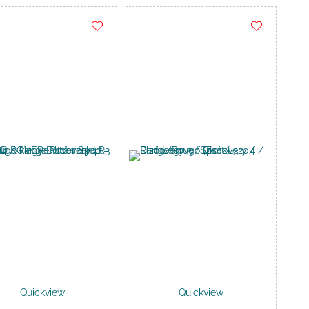
-
-
155
170
.000 Ft
.000 Ft
Quickview
Quickview