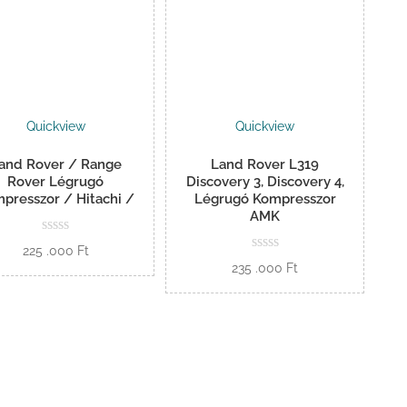
Quickview
Quickview
and Rover / Range
Land Rover L319
Rover Légrugó
Discovery 3, Discovery 4,
presszor / Hitachi /
Légrugó Kompresszor
AMK
225 .000
Ft
235 .000
Ft
Kosárba
Kosárba