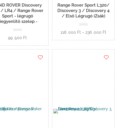
ND ROVER Discovery
Range Rover Sport L320/
 / LR4 / Range Rover
Discovery 3 / Discovery 4
Sport - légrugó
/ Első Légrugó (Zsák)
iegyenlítő szelep -
Ártartomán
118 .000
Ft
–
236 .000
Ft
99 .500
Ft
118
Opciók
.000 Ft
Kosárba
-
236
.000 Ft