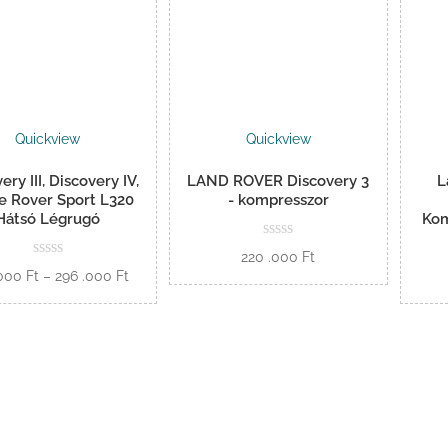
Quickview
Quickview
ery III, Discovery IV,
LAND ROVER Discovery 3
L
e Rover Sport L320
- kompresszor
Hátsó Légrugó
Kom
220 .000
Ft
Ártartomány:
.000
Ft
–
296 .000
Ft
Kosárba
148
Opciók
.000 Ft
-
296
.000 Ft