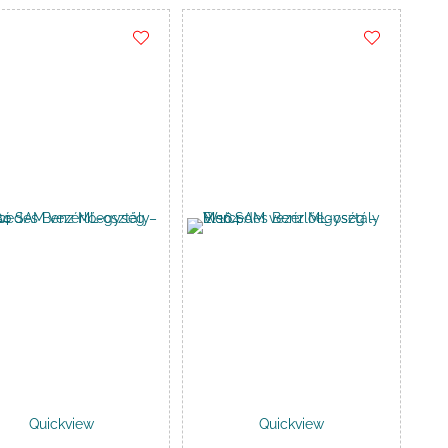
Kosárba
-
90
.000 Ft
Quickview
Quickview