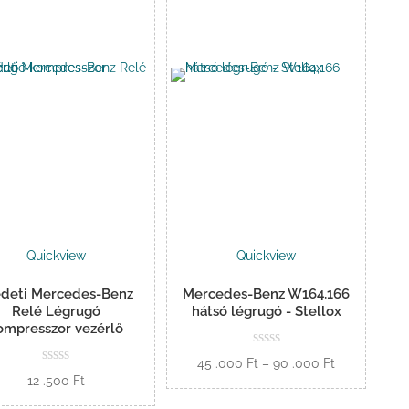
Quickview
Quickview
edeti Mercedes-Benz
Mercedes-Benz W164,166
Relé Légrugó
hátsó légrugó - Stellox
ompresszor vezérlő
Ártartomány
45 .000
Ft
–
90 .000
Ft
12 .500
Ft
45
Opciók
.000 Ft