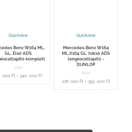
Quickview
Quickview
cedes Benz W164 ML,
Mercedes-Benz W164
GL, Első ADS
ML,X164 GL, hátsó ADS
éscsillapító komplett
lengéscsillapító -
DUNLOP
Ártartomány:
0 .000
Ft
–
340 .000
Ft
Ártartomán
178 .000
Ft
–
355 .000
Ft
170
Opciók
178
.000 Ft
Opciók
.000 Ft
-
-
340
355
.000 Ft
.000 Ft