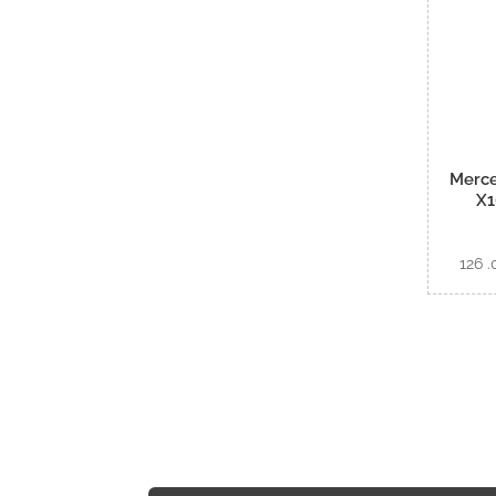
Merce
X1
126 