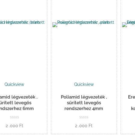
Quickview
Quickview
iamid légvezeték ,
Poliamid légvezeték ,
Er
űrített levegős
sűrített levegős
endszerhez 6mm
rendszerhez 4mm
k
2 .000
Ft
2 .000
Ft