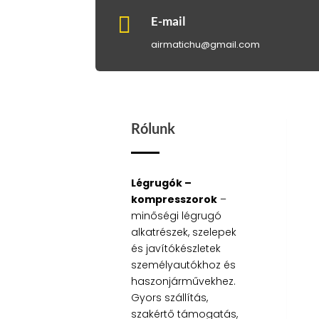

E-mail
airmatichu@gmail.com
Rólunk
Légrugók –
kompresszorok
–
minőségi légrugó
alkatrészek, szelepek
és javítókészletek
személyautókhoz és
haszonjárművekhez.
Gyors szállítás,
szakértő támogatás,