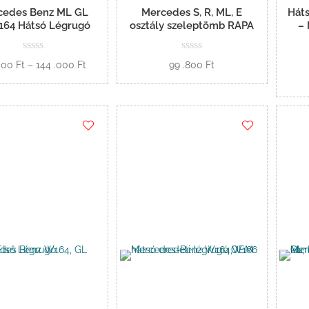
cedes Benz ML GL
Mercedes S, R, ML, E
Hát
164 Hátsó Légrugó
osztály szeleptömb RAPA
–
Ártartomány:
.000
Ft
–
144 .000
Ft
99 .800
Ft
72
Opciók
Kosárba
.000 Ft
-
144
.000 Ft