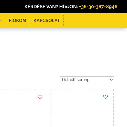
KÉRDÉSE VAN? HÍVJON:
+36-30-387-8946
!
FIÓKOM
KAPCSOLAT