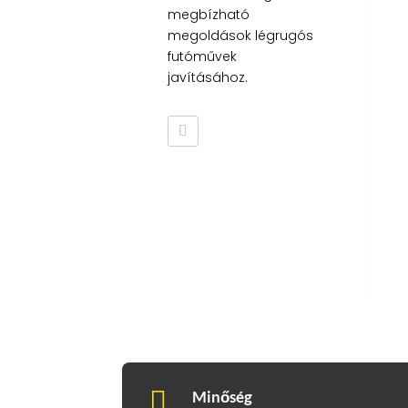
megbízható
megoldások légrugós
futóművek
javításához.

Minőség