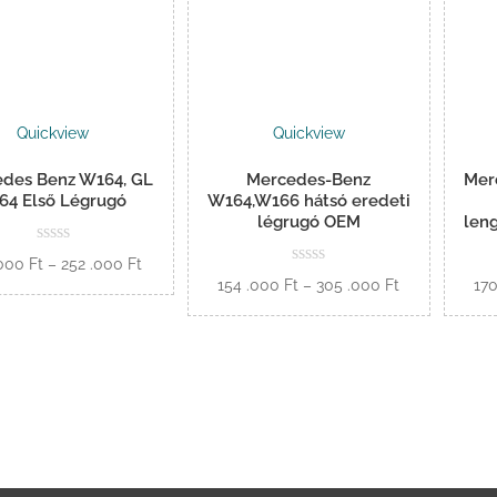
Quickview
Quickview
des Benz W164, GL
Mercedes-Benz
Mer
64 Első Légrugó
W164,W166 hátsó eredeti
légrugó OEM
leng
Ártartomány:
.000
Ft
–
252 .000
Ft
Ártartomány:
154 .000
Ft
–
305 .000
Ft
17
126
Opciók
154
.000 Ft
Opciók
.000 Ft
-
-
252
305
.000 Ft
.000 Ft