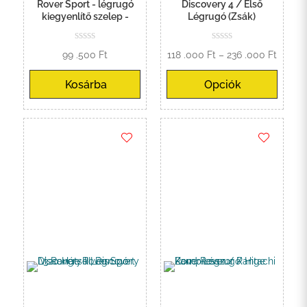
Rover Sport - légrugó
Discovery 4 / Első
kiegyenlítő szelep -
Légrugó (Zsák)
Ártart
99 .500
Ft
118 .000
Ft
–
236 .000
Ft
118
Kosárba
Opciók
.000 F
-
236
.000 F