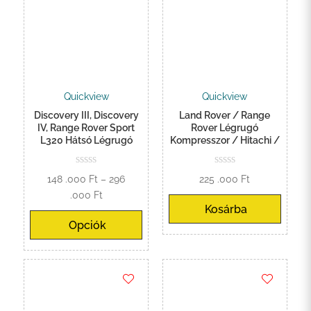
Quickview
Quickview
Discovery III, Discovery
Land Rover / Range
IV, Range Rover Sport
Rover Légrugó
L320 Hátsó Légrugó
Kompresszor / Hitachi /
148 .000
Ft
–
296
225 .000
Ft
Ártartomány:
.000
Ft
Kosárba
148
Opciók
.000 Ft
-
296
.000 Ft