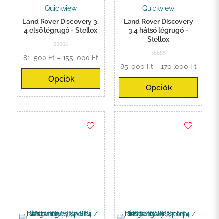
Quickview
Quickview
Land Rover Discovery 3,
Land Rover Discovery
4 első légrugó - Stellox
3,4 hátsó légrugó -
Stellox
Ártartomány:
81 .500
Ft
–
155 .000
Ft
Ártart
85 .000
Ft
–
170 .000
Ft
81
85
Opciók
.500 Ft
Opciók
.000 Ft
-
-
155
170
.000 Ft
.000 Ft