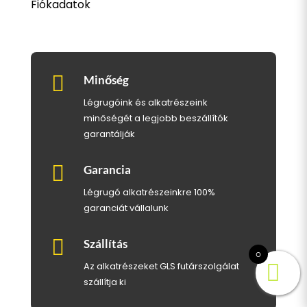
Fiókadatok

Minőség
Légrugóink és alkatrészeink
minőségét a legjobb beszállítók
garantálják

Garancia
Légrugó alkatrészeinkre 100%
garanciát vállalunk

Szállítás
0
Az alkatrészeket GLS futárszolgálat
szállítja ki