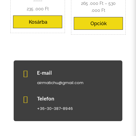
265 .000
Ft
–
530
235 .000
Ft
Ártartomány:
.000
Ft
265
Kosárba
Opciók
.000 Ft
-
530
.000 Ft

E-mail
airmatichu@gmail.com

Telefon
+36-30-387-8946