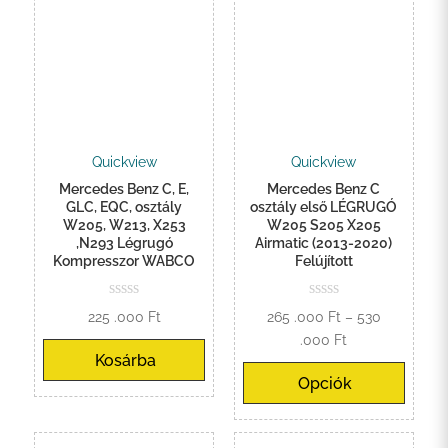
Quickview
Quickview
Mercedes Benz C, E,
Mercedes Benz C
GLC, EQC, osztály
osztály első LÉGRUGÓ
W205, W213, X253
W205 S205 X205
,N293 Légrugó
Airmatic (2013-2020)
Kompresszor WABCO
Felújított
225 .000
Ft
265 .000
Ft
–
530
Ártartomány:
.000
Ft
Kosárba
265
Opciók
.000 Ft
-
530