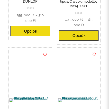
DUNLOP
típus: C w205 modellév
2014-2021
155 .000
Ft
–
310
195 .000
Ft
–
385
Ártartomány:
.000
Ft
Ártartomány:
.000
Ft
155
195
Opciók
.000 Ft
Opciók
.000 Ft
-
-
310
385
.000 Ft
.000 Ft