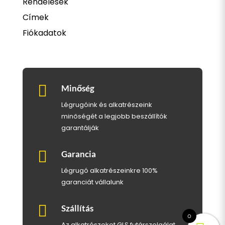
Rendelések
Címek
Fiókadatok

Minőség
Légrugóink és alkatrészeink
minőségét a legjobb beszállítók
garantálják

Garancia
Légrugó alkatrészeinkre 100%
garanciát vállalunk

Szállítás
0
Az alkatrészeket GLS futárszolgálat