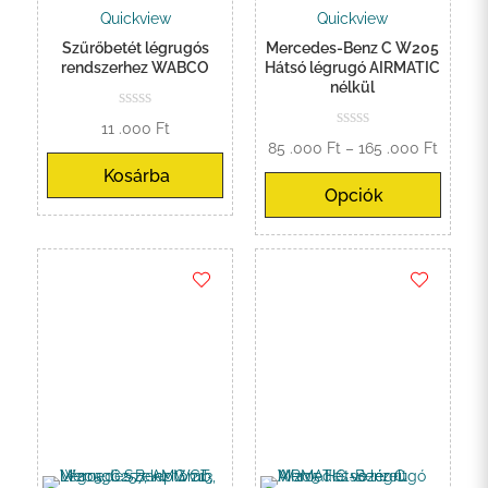
Quickview
Quickview
Szűrőbetét légrugós
Mercedes-Benz C W205
rendszerhez WABCO
Hátsó légrugó AIRMATIC
nélkül
11 .000
Ft
Ártart
85 .000
Ft
–
165 .000
Ft
85
Kosárba
Opciók
.000 Ft
-
165
.000 Ft