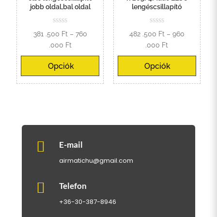
jobb oldal,bal oldal
lengéscsillapító
381 .500
Ft
–
760
482 .500
Ft
–
960
Ártartomány:
Ártartomány:
.000
Ft
.000
Ft
381
482
Opciók
Opciók
.500 Ft
.500 Ft
-
-
760
960
.000 Ft
.000 Ft

E-mail
airmatichu@gmail.com

Telefon
+36-30-387-8946