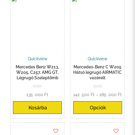
Quickview
Quickview
Mercedes Benz W213,
Mercedes-Benz C W205
W205, C257, AMG GT,
Hátsó légrugó AIRMATIC
Légrugó Szeleptömb
vezérelt
Ártart
135 .000
Ft
142 .500
Ft
–
285 .000
Ft
142
Kosárba
Opciók
.500 F
-
285
.000 F