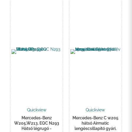
Quickview
Quickview
Mercedes-Benz
Mercedes-Benz C w205
W205,W213, EQC N293
hátsó Airmatic
Hátsó légrugó -
lengéscsillapító gyári,