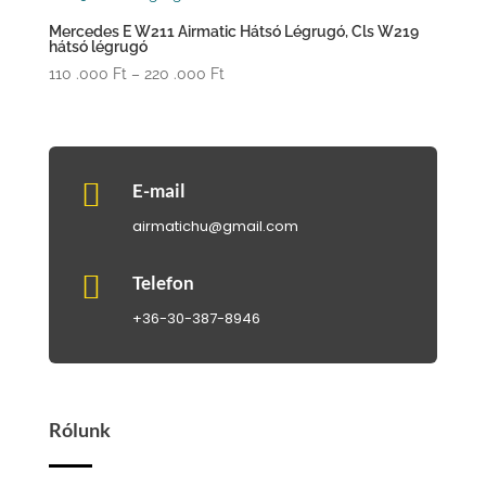
Mercedes E W211 Airmatic Hátsó Légrugó, Cls W219
hátsó légrugó
Ártartomány:
110 .000
Ft
–
220 .000
Ft
110
.000 Ft
-
220

E-mail
.000 Ft
airmatichu@gmail.com

Telefon
+36-30-387-8946
Rólunk