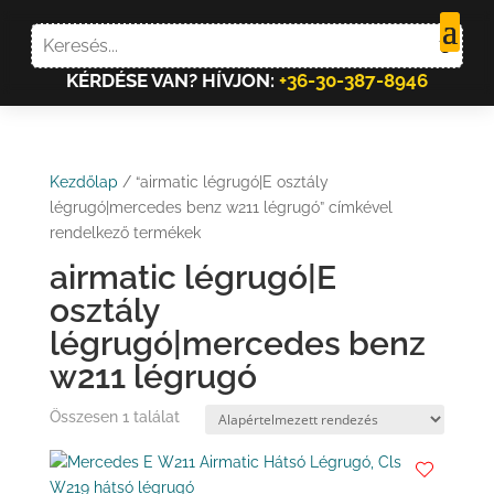
KÉRDÉSE VAN? HÍVJON:
+36-30-387-8946
Kezdőlap
/ “airmatic légrugó|E osztály
légrugó|mercedes benz w211 légrugó” címkével
rendelkező termékek
airmatic légrugó|E
osztály
légrugó|mercedes benz
w211 légrugó
Összesen 1 találat