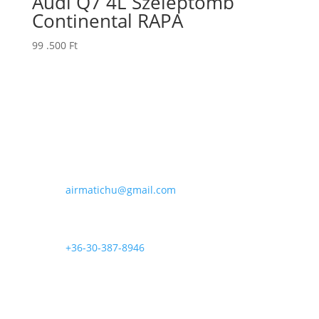
Audi Q7 4L Szeleptömb
Continental RAPA
99 .500
Ft
E-mail

airmatichu@gmail.com
Telefon

+36-30-387-8946
Rólunk