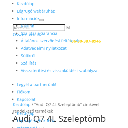
Kezdőlap
Légrugó webáruház
Információk
Rólunk
M
Szállítás / Garancia
Összes termék
Általános szerződési feltételek
Kérdése van? Hívjon:
+36-30-387-8946
Adatvédelmi nyilatkozat
Sütikről
Szállítás
Visszatérítési és visszaküldési szabályzat
Legyél a partnerünk!
Fiókom
Kapcsolat
Kezdőlap
/ “Audi Q7 4L Szeleptömb” címkével
rendelkező termékek
Kezdőlap
Audi Q7 4L Szeleptömb
Légrugó webáruház