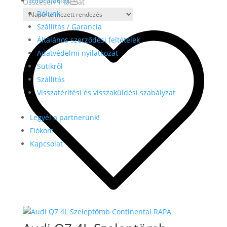
Információk
Összesen 1 találat
Rólunk
Szállítás / Garancia
Általános szerződési feltételek
Adatvédelmi nyilatkozat
Sütikről
Szállítás
Visszatérítési és visszaküldési szabályzat
Legyél a partnerünk!
Fiókom
Kapcsolat