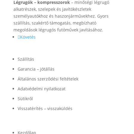
Légrugók – kompresszorok
– minőségi légrugó
alkatrészek, szelepek és javítókészletek
személyautókhoz és haszonjárművekhez. Gyors
szállítás, szakértő támogatás, megbízható
megoldások légrugós futóművek javításához.
Követés
Információk
Szállítás
Garancia – jótállás
Általános szerződési feltételek
Adatvédelmi nyilatkozat
Sütikről
Visszatérítés – visszaküldés
Termékek
Kezdőlap