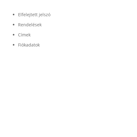
Fiók
Elfelejtett jelszó
Rendelések
Címek
Fiókadatok
Minőség

Légrugóink és alkatrészeink minőségét a
legjobb beszállítók garantálják
Garancia

Légrugó alkatrészeinkre 100% garanciát
vállalunk