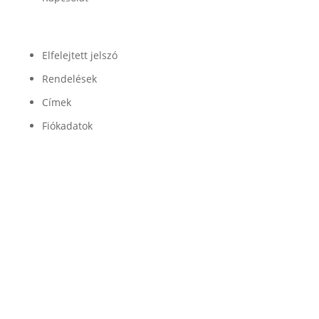
Fiók
Elfelejtett jelszó
Rendelések
Címek
Fiókadatok
Minőség

Légrugóink és alkatrészeink minőségét a
legjobb beszállítók garantálják
Garancia

Légrugó alkatrészeinkre 100% garanciát
vállalunk