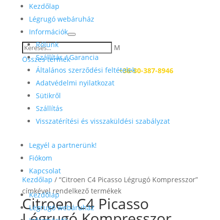
Kezdőlap
Légrugó webáruház
Információk
Rólunk
M
Szállítás / Garancia
Összes termék
Általános szerződési feltételek
Kérdése van? Hívjon:
+36-30-387-8946
Adatvédelmi nyilatkozat
Sütikről
Szállítás
Visszatérítési és visszaküldési szabályzat
Legyél a partnerünk!
Fiókom
Kapcsolat
Kezdőlap
/ “Citroen C4 Picasso Légrugó Kompresszor”
címkével rendelkező termékek
Kezdőlap
Citroen C4 Picasso
Légrugó webáruház
Légrugó Kompresszor