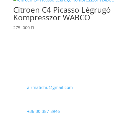
Citroen C4 Picasso Légrugó
Kompresszor WABCO
275 .000
Ft
E-mail

airmatichu@gmail.com
Telefon

+36-30-387-8946