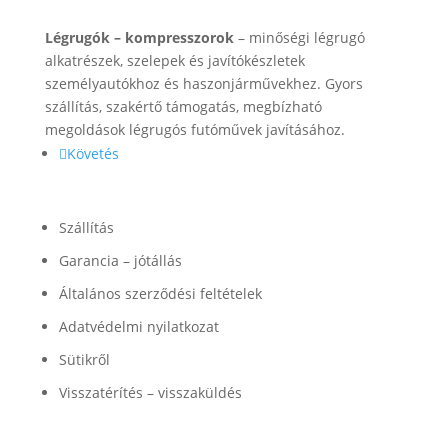
Rólunk
Légrugók – kompresszorok
– minőségi légrugó
alkatrészek, szelepek és javítókészletek
személyautókhoz és haszonjárművekhez. Gyors
szállítás, szakértő támogatás, megbízható
megoldások légrugós futóművek javításához.
Követés
Információk
Szállítás
Garancia – jótállás
Általános szerződési feltételek
Adatvédelmi nyilatkozat
Sütikről
Visszatérítés – visszaküldés
Termékek