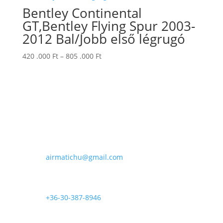
Bentley Continental
GT,Bentley Flying Spur 2003-
2012 Bal/Jobb első légrugó
Ártartomány:
420 .000
Ft
–
805 .000
Ft
420
.000 Ft
-
805
.000 Ft
E-mail

airmatichu@gmail.com
Telefon

+36-30-387-8946