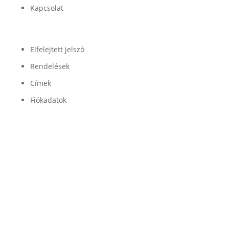
Kapcsolat
Fiók
Elfelejtett jelszó
Rendelések
Címek
Fiókadatok
Minőség

Légrugóink és alkatrészeink minőségét a
legjobb beszállítók garantálják
Garancia

Légrugó alkatrészeinkre 100% garanciát