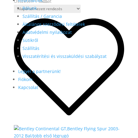
Információk
Összesen 1 találat
Rólunk
Szállítás / Garancia
Általános szerződési feltételek
Adatvédelmi nyilatkozat
Sütikről
Szállítás
Visszatérítési és visszaküldési szabályzat
Legyél a partnerünk!
Fiókom
Kapcsolat