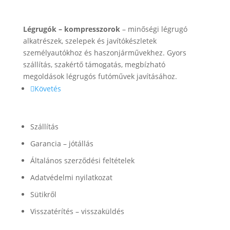
Rólunk
Légrugók – kompresszorok
– minőségi légrugó
alkatrészek, szelepek és javítókészletek
személyautókhoz és haszonjárművekhez. Gyors
szállítás, szakértő támogatás, megbízható
megoldások légrugós futóművek javításához.
Követés
Információk
Szállítás
Garancia – jótállás
Általános szerződési feltételek
Adatvédelmi nyilatkozat
Sütikről
Visszatérítés – visszaküldés