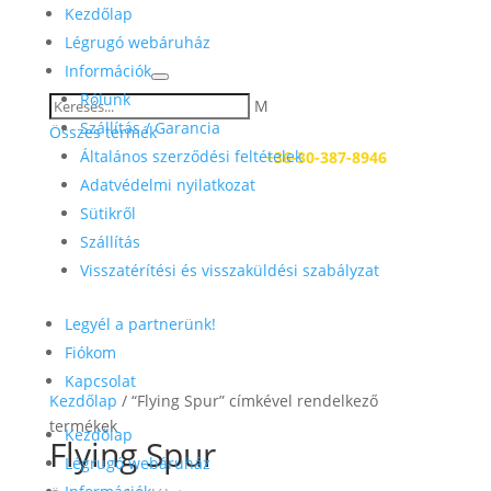
Kezdőlap
Légrugó webáruház
Információk
Rólunk
M
Szállítás / Garancia
Összes termék
Általános szerződési feltételek
Kérdése van? Hívjon:
+36-30-387-8946
Adatvédelmi nyilatkozat
Sütikről
Szállítás
Visszatérítési és visszaküldési szabályzat
Legyél a partnerünk!
Fiókom
Kapcsolat
Kezdőlap
/ “Flying Spur” címkével rendelkező
termékek
Kezdőlap
Flying Spur
Légrugó webáruház