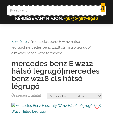
KÉRDÉSE VAN? HÍVJON:
+36-30-387-8946
Kezdőlap
/ “mercedes benz E w212 hátsó
légrugó|mercedes benz w218 cls hátsó légrugó”
címkével rendelkező termékek
mercedes benz E w212
hátsó légrugó|mercedes
benz w218 cls hátsó
légrugó
Összesen 1 találat