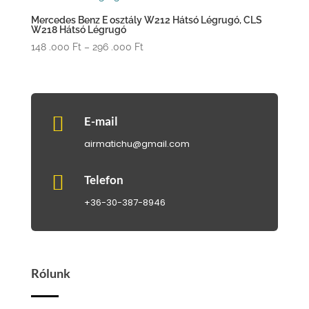
Mercedes Benz E osztály W212 Hátsó Légrugó, CLS
W218 Hátsó Légrugó
Ártartomány:
148 .000
Ft
–
296 .000
Ft
148
.000 Ft
-
296

E-mail
.000 Ft
airmatichu@gmail.com

Telefon
+36-30-387-8946
Rólunk