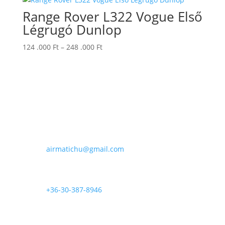
Range Rover L322 Vogue Első
Légrugó Dunlop
Ártartomány:
124 .000
Ft
–
248 .000
Ft
124
.000 Ft
-
248
.000 Ft
E-mail

airmatichu@gmail.com
Telefon

+36-30-387-8946