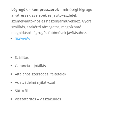
Rólunk
Légrugók – kompresszorok
– minőségi légrugó
alkatrészek, szelepek és javítókészletek
személyautókhoz és haszonjárművekhez. Gyors
szállítás, szakértő támogatás, megbízható
megoldások légrugós futóművek javításához.
Követés
Információk
Szállítás
Garancia – jótállás
Általános szerződési feltételek
Adatvédelmi nyilatkozat
Sütikről
Visszatérítés – visszaküldés
Termékek