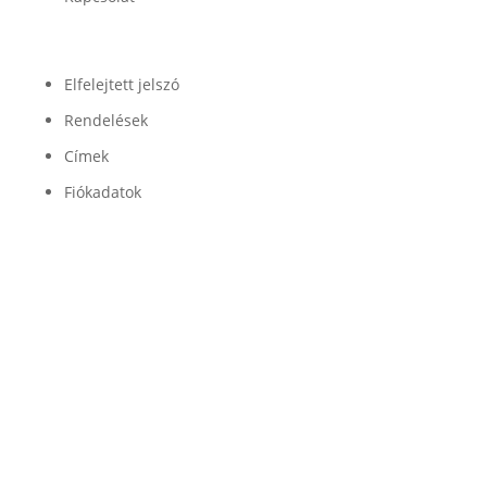
Fiók
Elfelejtett jelszó
Rendelések
Címek
Fiókadatok
Minőség

Légrugóink és alkatrészeink minőségét a
legjobb beszállítók garantálják
Garancia

Légrugó alkatrészeinkre 100% garanciát
vállalunk