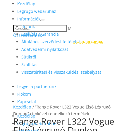
Kezdőlap
Légrugó webáruház
Információk
Rólunk
M
Szállítás / Garancia
Összes termék
Általános szerződési feltételek
Kérdése van? Hívjon:
+36-30-387-8946
Adatvédelmi nyilatkozat
Sütikről
Szállítás
Visszatérítési és visszaküldési szabályzat
Legyél a partnerünk!
Fiókom
Kapcsolat
Kezdőlap
/ “Range Rover L322 Vogue Első Légrugó
Dunlop” címkével rendelkező termékek
Kezdőlap
Range Rover L322 Vogue
Légrugó webáruház
Első Légrugó Dunlop